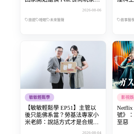
OS桑阿松
與渴望
2026-08-06
旅遊
睡眠
未來醫聲
敘事醫
敏敏輕鬆學
影視娛
【敏敏輕鬆學 EP51】主管以
Netf
後只能佛系當？勞基法專家小
號》：
米老師：說話方式才是合規關
至惡
鍵
2026-08-04