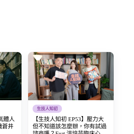
生技人知初
氣體人
【生技人知初 EP53】壓力大
識蒼井
但不知道該怎麼辦，你有試過
諮商嗎？Feat.洪培芸臨床心理