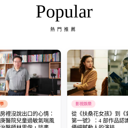
Popular
熱門推薦
學
影視娛樂
房裡沒說出口的心情：
從《扶桑花女孩》到《
庚醫院兒童過敏氣喘風
第一號》：4 部作品認
治醫師林思偕，談書寫
優細膩動人的演技