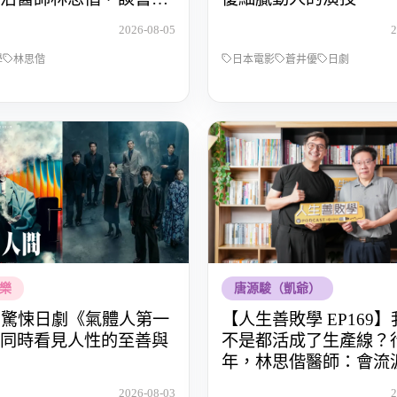
被理解的醫病關係
2026-08-05
2
學
林思偕
日本電影
蒼井優
日劇
樂
唐源駿（凱爺）
lix 驚悚日劇《氣體人第一
【人生善敗學 EP169
同時看見人性的至善與
不是都活成了生產線？行
年，林思偕醫師：會流
師，才懂得生命的重量
2026-08-03
2