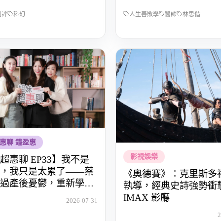
劇評
科幻
人生善敗學
醫師
林思偕
惠聊 鐘盈惠
影視娛樂
超惠聊 EP33】我不是
，我只是太累了——蔡
《奧德賽》：克里斯多
過產後憂鬱，重新學會
執導，經典史詩強勢衝
IMAX 影廳
2026-07-31
2