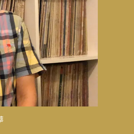
律師樂樂（陳漢章）
溫柔與遺憾
律師樂樂（陳漢章）
科主治醫師林思偕，
華
的時代更迭
光與永續發展的轉型