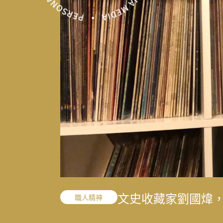
「我的課題不是變
東野圭吾 4 本經
「我的課題不是變
職人精神
閱讀推薦
職人精神
的 40 年修課
的 40 年修課
結合地方創生與文
寫下病房裡沒說出
文史收藏家劉國煒
一雙鼓棒敲過一甲
王小棣：從問題學
太魯閣按下暫停鍵
結合地方創生與文
花蓮震後專題
花蓮震後專題
花蓮震後專題
敘事醫學
職人精神
演藝人生
媒體先鋒
談書寫與渴望被理
考題