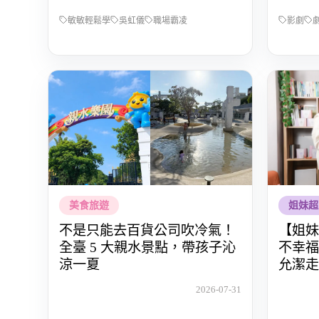
敏敏輕鬆學
吳虹儀
職場霸凌
影劇
美食旅遊
姐妹超
不是只能去百貨公司吹冷氣！
【姐妹
全臺 5 大親水景點，帶孩子沁
不幸福
涼一夏
允潔走
愛自己
2026-07-31