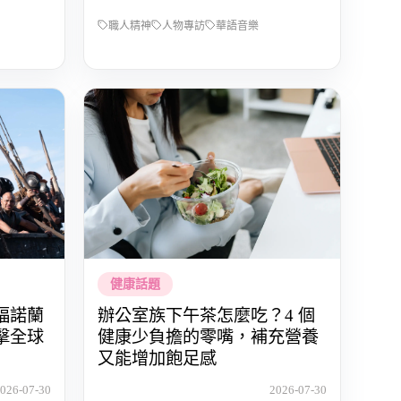
職人精神
人物專訪
華語音樂
健康話題
福諾蘭
辦公室族下午茶怎麼吃？4 個
擊全球
健康少負擔的零嘴，補充營養
又能增加飽足感
026-07-30
2026-07-30