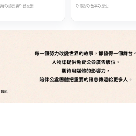
惠聊
鐘盈惠
蔡允潔
電影
故事
歷史