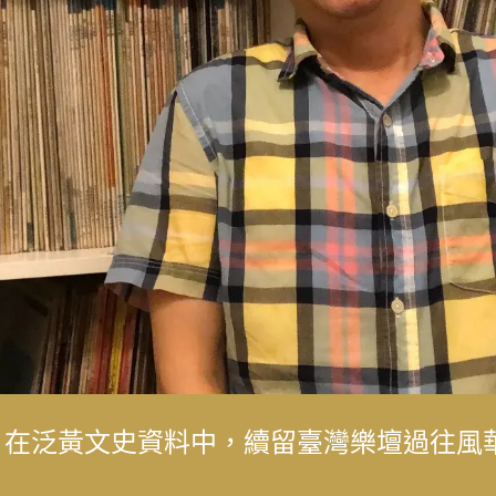
成女人，而是成為我喜歡的自己」——最美
典必讀：不只是推理，隱藏書中的還有人性的
成女人，而是成為我喜歡的自己」——最美
化生態的永續旅遊 重塑花蓮觀光新模式
口的心情：林口長庚醫院兒童過敏氣喘風溼
，在泛黃文史資料中，續留臺灣樂壇過往風
子，「台灣鼓王」黃瑞豐見證臺灣主流音樂
生到臺灣影視推手，始終相信人的可能
後，花蓮觀光何時再現榮景？震後兩年，觀
化生態的永續旅遊 重塑花蓮觀光新模式
解的醫病關係