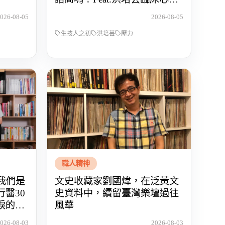
師
026-08-05
2026-08-05
生技人之初
洪培芸
壓力
職人精神
】我們是
文史收藏家劉國煒，在泛黃文
醫30
史資料中，續留臺灣樂壇過往
淚的醫
風華
026-08-03
2026-08-03