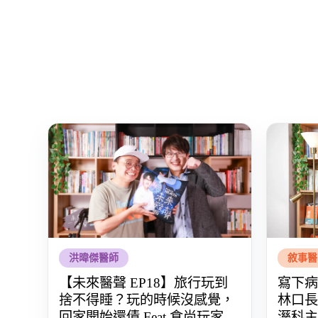
洪暐傑醫師
敘事醫
【未來醫聲 EP18】旅行玩到
寫下病
捨不得睡？玩的時候沒感覺，
林口長
回家開始還債 Feat.食尚玩家
溼科主