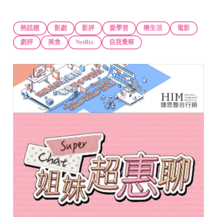
熱話題
影劇
影評
愛學習
樂生活
電影
劇評
美食
Netflix
自我覺察