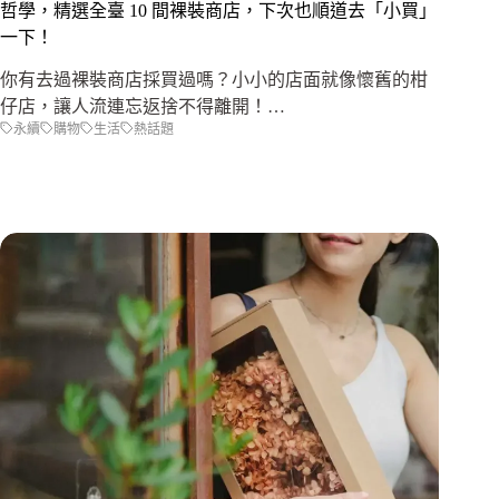
哲學，精選全臺 10 間裸裝商店，下次也順道去「小買」
一下！
你有去過裸裝商店採買過嗎？小小的店面就像懷舊的柑
仔店，讓人流連忘返捨不得離開！…
永續
購物
生活
熱話題