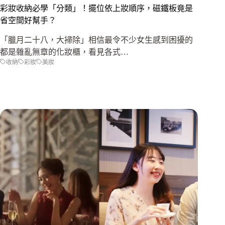
彩妝收納必學「分類」！擺位依上妝順序，磁鐵板竟是
省空間好幫手？
「臘月二十八，大掃除」相信最令不少女生感到困擾的
都是雜亂無章的化妝櫃，看見各式…
收納
彩妝
美妝