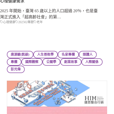
心理健康需求
2025 年開始，臺灣 65 歲以上的人口超過 20％，也是臺
灣正式進入「超高齡社會」的第…
心理健康
202502專題
老年
唐源駿(凱爺)
人生善敗學
名家專欄
媒體人
專欄
國際觀察
公關學
創業故事
人際關係
彭光偉