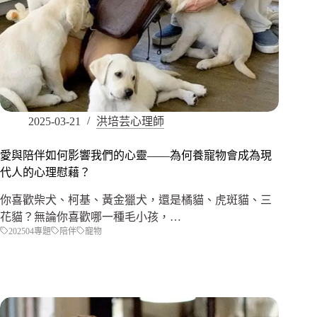
2025-03-21
洪培芸心理師
愛與陪伴如何影響我們的心靈——為何養寵物會成為現
代人的心理慰藉？
你喜歡柴犬、柯基、黃金獵犬，還是橘貓、虎斑貓、三
花貓？無論你喜歡哪一種毛小孩，…
202504專題
陪伴
寵物