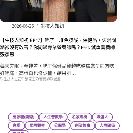
2026-06-26
生技人知初
【生技人知初 EP47】吃了一堆色胺酸、保健品，失眠問
題卻沒有改善？你問過專業營養師嗎？Feat. 減重營養師
張家恩
每天失眠、精神差，吃了保健品卻越吃越焦慮？紅肉吃
好吃滿、高蛋白也沒少補，結果肌…
生技人之初
張家恩
營養師
減重
唐源駿(凱爺)
人生善敗學
名家專欄
媒體人
專欄
國際觀察
公關學
創業故事
人際關係