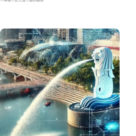
專欄
彭光偉
國際觀察