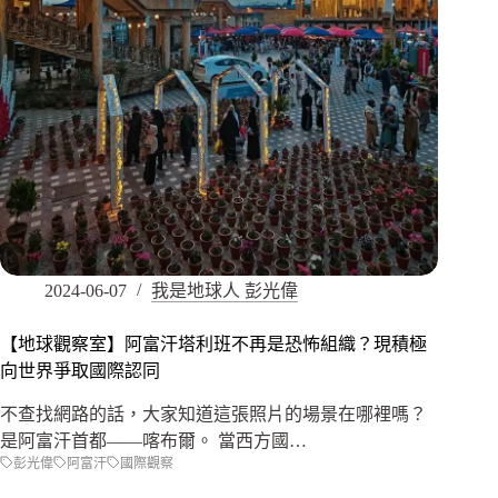
2024-06-07
我是地球人 彭光偉
【地球觀察室】阿富汗塔利班不再是恐怖組織？現積極
向世界爭取國際認同
不查找網路的話，大家知道這張照片的場景在哪裡嗎？
是阿富汗首都——喀布爾。 當西方國…
彭光偉
阿富汗
國際觀察