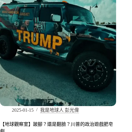
2025-01-15
我是地球人 彭光偉
【地球觀察室】跛腳？還是翻臉？川普的政治遊戲肥皂
劇