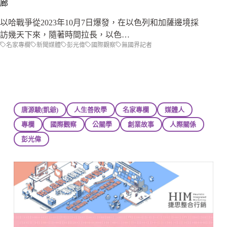
廊
以哈戰爭從2023年10月7日爆發，在以色列和加薩邊境採
訪幾天下來，隨著時間拉長，以色…
名家專欄
新聞媒體
彭光偉
國際觀察
無國界記者
唐源駿(凱爺)
人生善敗學
名家專欄
媒體人
專欄
國際觀察
公關學
創業故事
人際關係
彭光偉