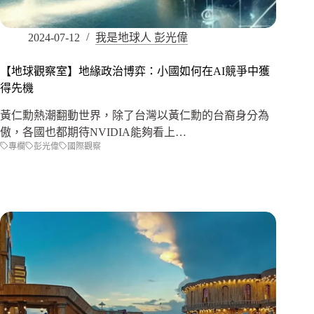
2024-07-12
我是地球人 彭光偉
【地球觀察室】地緣政治博弈：小國如何在AI競爭中獲
得先機
黃仁勳熱潮翻動世界，除了台灣以黃仁勳的台裔身分為
傲，各國也都期待NVIDIA能夠看上…
專欄
彭光偉
國際觀察