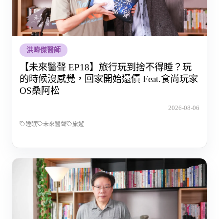
洪暐傑醫師
【未來醫聲 EP18】旅行玩到捨不得睡？玩
的時候沒感覺，回家開始還債 Feat.食尚玩家
OS桑阿松
2026-08-06
睡眠
未來醫聲
旅遊