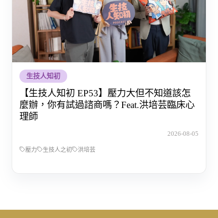
生技人知初
【生技人知初 EP53】壓力大但不知道該怎
麼辦，你有試過諮商嗎？Feat.洪培芸臨床心
理師
2026-08-05
壓力
生技人之初
洪培芸