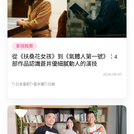
影視娛樂
從《扶桑花女孩》到《氣體人第一號》：4
部作品認識蒼井優細膩動人的演技
2026-08-05
日本電影
蒼井優
日劇