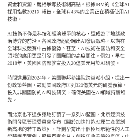
資金和資源，競相爭奪技術制高點。根據IBM的《全球AI
採用指數2021》報告，全球有43%的企業正在積極使用AI
技術。
AI技術不僅是科技和經濟競爭的核心，還成為了地緣政
治博弈的前沿。各國政府紛紛端出AI發展戰略，以期在
全球科技競賽中占據優勢。甚至，AI技術在國防和安全
領域的應用更是引發了國際間的高度關注。例如，早在
2018年，美國國防部就宣投入20億美元用於AI研發。
時間進展到2024年，美國聯邦參議院跨黨派小組，提出一
份政策藍圖，鼓勵美國政府匡列320億美元的研發預算，
投入非關國防的AI科技研究，確保美國在AI領域持續領
先。
而北京也不遑多讓地訂製了一系列AI藍圖，北京經濟技
術開發區管理委員會發布《關於加快打造AI原生產業創
新高地的若干政策》，計劃孕育出十個極具示範性的人工
智慧應用實例，聚集百家企業，創造年收千億的產值，中