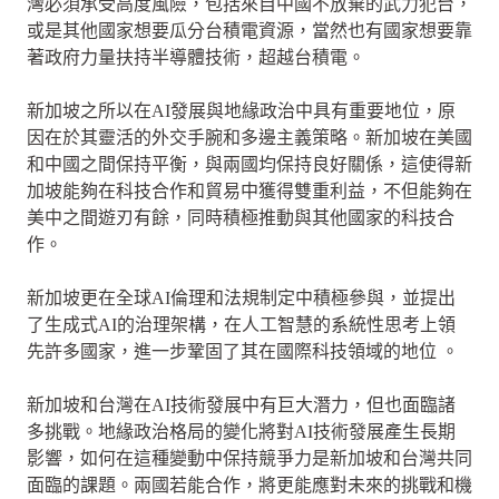
灣必須承受高度風險，包括來自中國不放棄的武力犯台，
或是其他國家想要瓜分台積電資源，當然也有國家想要靠
著政府力量扶持半導體技術，超越台積電。
新加坡之所以在AI發展與地緣政治中具有重要地位，原
因在於其靈活的外交手腕和多邊主義策略。新加坡在美國
和中國之間保持平衡，與兩國均保持良好關係，這使得新
加坡能夠在科技合作和貿易中獲得雙重利益，不但能夠在
美中之間遊刃有餘，同時積極推動與其他國家的科技合
作。
新加坡更在全球AI倫理和法規制定中積極參與，並提出
了生成式AI的治理架構，在人工智慧的系統性思考上領
先許多國家，進一步鞏固了其在國際科技領域的地位 。
新加坡和台灣在AI技術發展中有巨大潛力，但也面臨諸
多挑戰。地緣政治格局的變化將對AI技術發展產生長期
影響，如何在這種變動中保持競爭力是新加坡和台灣共同
面臨的課題。兩國若能合作，將更能應對未來的挑戰和機