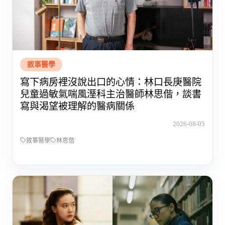
敘事醫學
寫下病房裡沒說出口的心情：林口長庚醫院
兒童過敏氣喘風溼科主治醫師林思偕，談書
寫與渴望被理解的醫病關係
2026-08-05
敘事醫學
林思偕