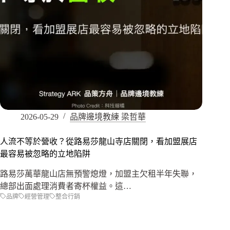
2026-05-29
品牌邊境教練 梁哲華
人流不等於營收？從路易莎龍山寺店關閉，看加盟展店
最容易被忽略的立地陷阱
路易莎萬華龍山店無預警熄燈，加盟主欠租半年失聯，
總部出面處理消費者寄杯權益。這…
品牌
經營管理
整合行銷