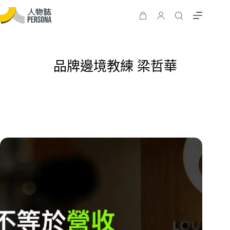
品牌邊境教練 梁哲華