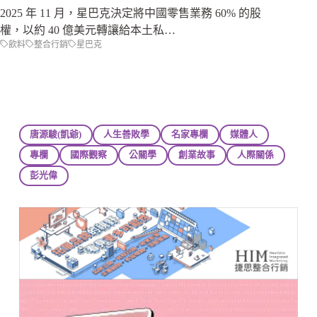
2025 年 11 月，星巴克決定將中國零售業務 60% 的股
權，以約 40 億美元轉讓給本土私…
飲料
整合行銷
星巴克
唐源駿(凱爺)
人生善敗學
名家專欄
媒體人
專欄
國際觀察
公關學
創業故事
人際關係
彭光偉