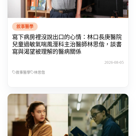
敘事醫學
寫下病房裡沒說出口的心情：林口長庚醫院
兒童過敏氣喘風溼科主治醫師林思偕，談書
寫與渴望被理解的醫病關係
2026-08-05
敘事醫學
林思偕