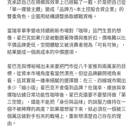
克承認自己在規模與效率上已經輸了一截，於是把自己從
「單一運營主體」變成「品牌方+本土控股合資企業」的
雙重角色，企圖用結構調整換取續戰資格。
當瑞幸單季營收持續刷新市場對「咖啡」這門生意的想
像，星巴克如果只是被動跟著降價與推折扣，價格難以比
平價品牌更低，空間體驗又被消費者視為「可有可無」，
結果變成一個高成本的中價選項。
星巴克與博裕喊出未來要把門市從八千家推到兩萬家的目
標，從資本市場角度看當然漂亮，但從品牌顧問視角來
看，這其實是一連串細膩的選擇題：在三、四線城市開出
多少「縮小版」星巴克不會傷到品牌？在瑞幸、庫迪與幸
運咖佔據日常功能性咖啡後，星巴克還要不要堅持做「第
三空間」，還能不能把「身份與品味」的說服力維持在一
個不被稀釋的高度？如果還想留下來，就必須在一個被三
個萬店級對手包夾的戰場上，重新想清楚自己存在的理
由。