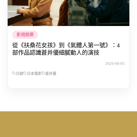
影視娛樂
從《扶桑花女孩》到《氣體人第一號》：4
部作品認識蒼井優細膩動人的演技
2026-08-05
日劇
日本電影
蒼井優