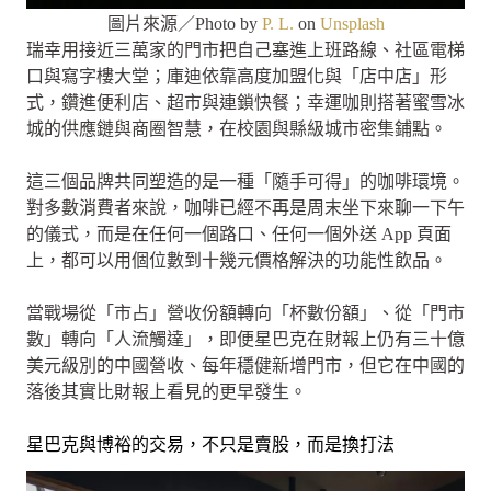
圖片來源／Photo by
P. L.
on
Unsplash
瑞幸用接近三萬家的門市把自己塞進上班路線、社區電梯
口與寫字樓大堂；庫迪依靠高度加盟化與「店中店」形
式，鑽進便利店、超市與連鎖快餐；幸運咖則搭著蜜雪冰
城的供應鏈與商圈智慧，在校園與縣級城市密集鋪點。
這三個品牌共同塑造的是一種「隨手可得」的咖啡環境。
對多數消費者來說，咖啡已經不再是周末坐下來聊一下午
的儀式，而是在任何一個路口、任何一個外送 App 頁面
上，都可以用個位數到十幾元價格解決的功能性飲品。
當戰場從「市占」營收份額轉向「杯數份額」、從「門市
數」轉向「人流觸達」，即便星巴克在財報上仍有三十億
美元級別的中國營收、每年穩健新增門市，但它在中國的
落後其實比財報上看見的更早發生。
星巴克與博裕的交易，不只是賣股，而是換打法