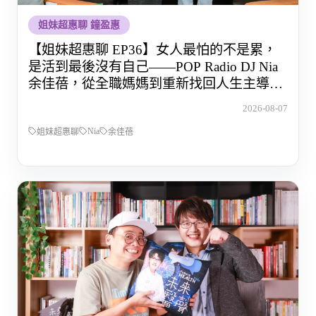
姐妹超惠聊 鐘盈惠
【姐妹超惠聊 EP36】女人最怕的不是累，
是活到最後沒有自己——POP Radio DJ Nia
余佳蓓，從全職媽媽到重新找回人生主導權
的那段路
2026-08-07
Nia
姐妹超惠聊
余佳蓓