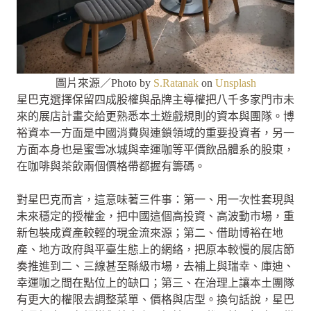
圖片來源／Photo by
S.Ratanak
on
Unsplash
星巴克選擇保留四成股權與品牌主導權把八千多家門市未
來的展店計畫交給更熟悉本土遊戲規則的資本與團隊。博
裕資本一方面是中國消費與連鎖領域的重要投資者，另一
方面本身也是蜜雪冰城與幸運咖等平價飲品體系的股東，
在咖啡與茶飲兩個價格帶都握有籌碼。
對星巴克而言，這意味著三件事：第一、用一次性套現與
未來穩定的授權金，把中國這個高投資、高波動市場，重
新包裝成資產較輕的現金流來源；第二、借助博裕在地
產、地方政府與平臺生態上的網絡，把原本較慢的展店節
奏推進到二、三線甚至縣級市場，去補上與瑞幸、庫迪、
幸運咖之間在點位上的缺口；第三、在治理上讓本土團隊
有更大的權限去調整菜單、價格與店型。換句話說，星巴