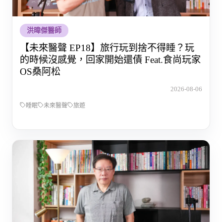
洪暐傑醫師
【未來醫聲 EP18】旅行玩到捨不得睡？玩
的時候沒感覺，回家開始還債 Feat.食尚玩家
OS桑阿松
2026-08-06
睡眠
未來醫聲
旅遊