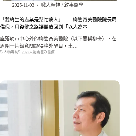
2025-11-03
職人精神
/
敘事醫學
「我終生的志業是幫忙病人」——柳營奇美醫院院長周
偉倪，用復健之路讓醫療回到「以人為本」
座落於市中心外的柳營奇美醫院（以下簡稱柳奇），在
周圍一片綠意間顯得格外醒目，土…
人物專訪
2025人物論壇
醫療