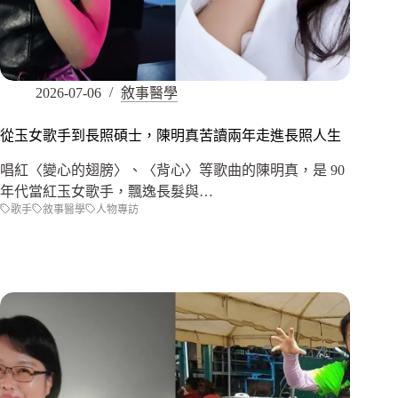
2026-07-06
敘事醫學
從玉女歌手到長照碩士，陳明真苦讀兩年走進長照人生
唱紅〈變心的翅膀〉、〈背心〉等歌曲的陳明真，是 90
年代當紅玉女歌手，飄逸長髮與…
歌手
敘事醫學
人物專訪