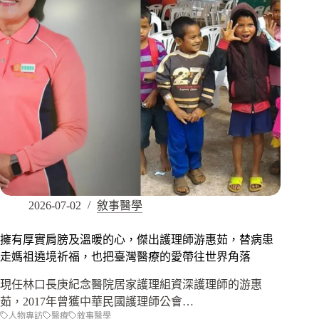
2026-07-02
敘事醫學
擁有厚實肩膀及溫暖的心，傑出護理師游惠茹，替病患
走媽祖遶境祈福，也把臺灣醫療的愛帶往世界角落
現任林口長庚紀念醫院居家護理組資深護理師的游惠
茹，2017年曾獲中華民國護理師公會…
人物專訪
醫療
敘事醫學