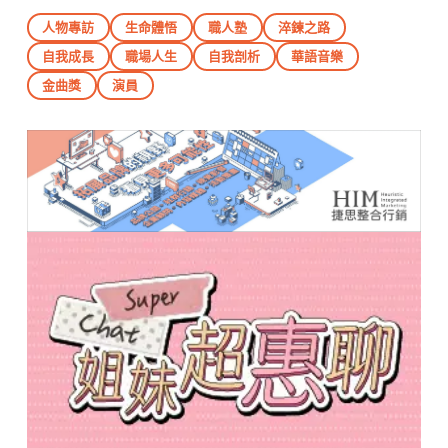
人物專訪
生命體悟
職人塾
淬鍊之路
自我成長
職場人生
自我剖析
華語音樂
金曲獎
演員