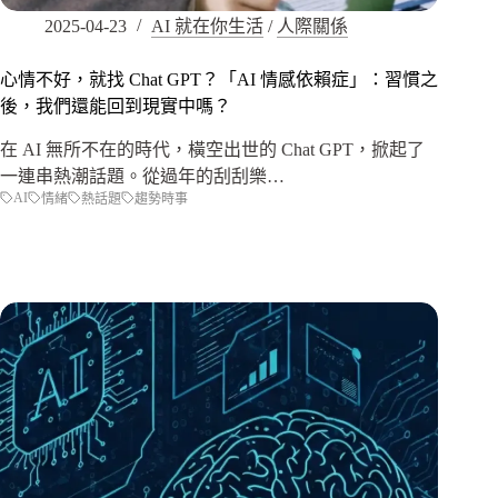
2025-04-23
AI 就在你生活
/
人際關係
心情不好，就找 Chat GPT？「AI 情感依賴症」：習慣之
後，我們還能回到現實中嗎？
在 AI 無所不在的時代，橫空出世的 Chat GPT，掀起了
一連串熱潮話題。從過年的刮刮樂…
AI
情緒
熱話題
趨勢時事