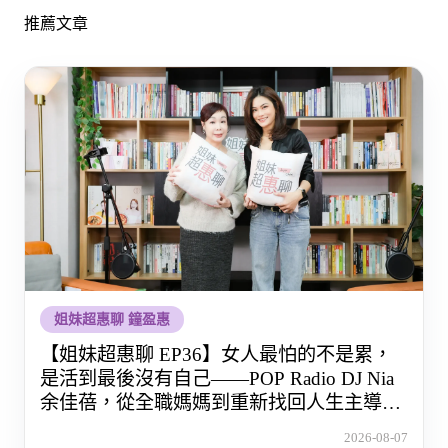
推薦文章
姐妹超惠聊 鐘盈惠
【姐妹超惠聊 EP36】女人最怕的不是累，
是活到最後沒有自己——POP Radio DJ Nia
余佳蓓，從全職媽媽到重新找回人生主導權
的那段路
2026-08-07