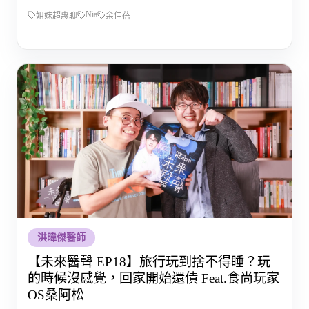
Nia
姐妹超惠聊
余佳蓓
洪暐傑醫師
【未來醫聲 EP18】旅行玩到捨不得睡？玩
的時候沒感覺，回家開始還債 Feat.食尚玩家
OS桑阿松