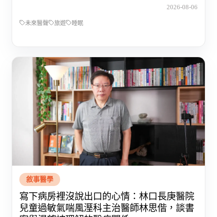
2026-08-06
未來醫聲
旅遊
睡眠
敘事醫學
寫下病房裡沒說出口的心情：林口長庚醫院
兒童過敏氣喘風溼科主治醫師林思偕，談書