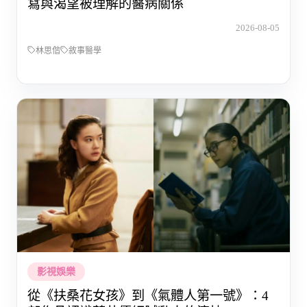
寫與渴望被理解的醫病關係
2026-08-05
林思偕
敘事醫學
影視娛樂
從《扶桑花女孩》到《氣體人第一號》：4