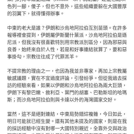
色列一腳，傻子，但也不意外，這些組織要躲在大國豐厚
的羽翼下，就得懂得辦事。
中東的老大是誰？伊朗和沙烏地阿拉伯互別苗頭。在許多
報導裡會提到，伊朗屬伊斯蘭什葉派，沙烏地阿拉伯是遜
尼派，但我沒有很喜歡特別用宗教派別區分，因為邪惡與
良善，始終來自於人性，若是和好事連結就算了，要和惡
事掛勾，宗教往往成了代罪羔羊。
不提宗教的理由之一，也因為我並非專家，再加上宗教屬
敏感議題，實在不宜過度評論，引發紛爭。但從我過去採
訪的經驗來看，如果以伊朗和沙烏地阿拉伯為兩大巨頭，
伊朗下有黎巴嫩、敘利亞、葉門的胡塞、巴勒斯坦的哈瑪
斯；而沙烏地阿拉伯則與卡達以外的海灣國家交好。
當然，這不是絕對連結，中東局勢錯綜複雜，今日如此，
明日可能就已經生變。還有其他未提及的國家，則是在我
的採訪經驗中沒有對哪一大國特別親近，全靠外交與政治