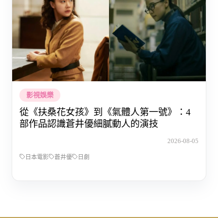
影視娛樂
從《扶桑花女孩》到《氣體人第一號》：4
部作品認識蒼井優細膩動人的演技
2026-08-05
日本電影
蒼井優
日劇