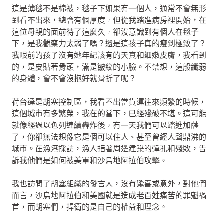
這是薄毯不是棉被，毯子下如果有一個人，通常不會無形
到看不出來，總會有個厚度，但從我踏進病房裡開始，在
這位母親的面前待了這麼久，卻沒意識到有個人在毯子
下，是我觀察力太弱了嗎？還是這孩子真的瘦到極致了？
我眼前的孩子沒有她年紀該有的天真和細嫩皮膚，我看到
的，是皮貼著骨頭，滿是皺紋的小臉。不禁想，這般纖弱
的身體，會不會沒抱好就骨折了呢？
荷台達是胡塞控制區，我看不出當貨運往來頻繁的時候，
這個城市有多繁榮，我在的當下，已經殘破不堪。這可能
就像經過以色列連續轟炸後，有一天我們可以踏進加薩
了，你卻無法想像它是個可以住人、甚至曾經人聲鼎沸的
城市。在漁港採訪，漁人指著周邊建築的彈孔和殘敗，告
訴我他們是如何被美軍和沙烏地阿拉伯攻擊。
我也訪問了胡塞組織的發言人，沒有驚喜或意外，對他們
而言，沙烏地阿拉伯和美國就是造成老百姓痛苦的罪魁禍
首，而胡塞們，捍衛的是自己的權益和理念。