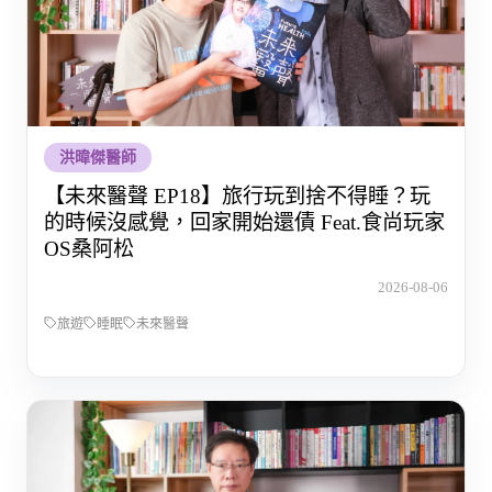
洪暐傑醫師
【未來醫聲 EP18】旅行玩到捨不得睡？玩
的時候沒感覺，回家開始還債 Feat.食尚玩家
OS桑阿松
2026-08-06
旅遊
睡眠
未來醫聲