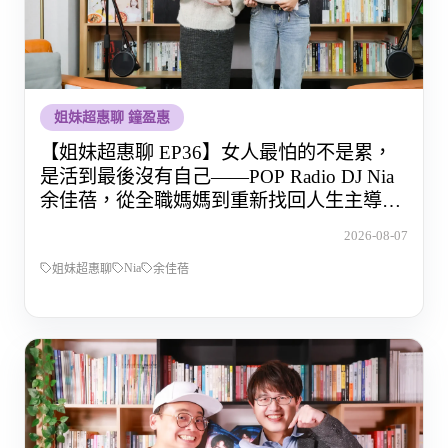
姐妹超惠聊 鐘盈惠
【姐妹超惠聊 EP36】女人最怕的不是累，
是活到最後沒有自己——POP Radio DJ Nia
余佳蓓，從全職媽媽到重新找回人生主導權
的那段路
2026-08-07
Nia
姐妹超惠聊
余佳蓓