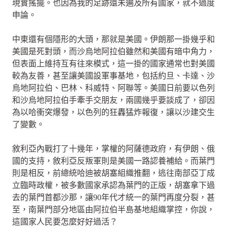
現實搖擺。也因為我的足跡還未遍及所有國家，就不過度
申論。
中東還有個隱形的大頭，那就是美國。伊朗那一掛幾乎和
美國是死對頭，而沙烏地阿拉伯雖然和美國有暗中角力，
但表面上維持互有往來模式，這一掛的國家通常也對美國
較為友善，甚至讓美國設軍事基地，包括約旦、卡達、沙
烏地阿拉伯、巴林、科威特、阿聯等。美國日前要以色列
和沙烏地阿拉伯手牽手交朋友，兩國幾乎要談成了，卻因
為以哈衝突爆發，以色列的狂轟猛炸報復，讓以沙建交生
了變數。
敘利亞內戰打了十幾年，掌權的阿薩德政府，有伊朗、俄
國的支持，敘利亞反叛軍則是美國一路認養補給。而葉門
則是相反，前總統哈迪被胡塞組織推翻，逃往南部亞丁成
立臨時政權，被多數國家承認為葉門的正版，胡塞拿下過
去的葉門首都沙那，讓90年代才統一的葉門再度分裂，甚
至，南葉門部分地區由阿拉伯半島基地組織掌控，你說，
這國家人民要怎麼好好過活？