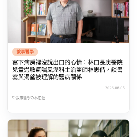
敘事醫學
寫下病房裡沒說出口的心情：林口長庚醫院
兒童過敏氣喘風溼科主治醫師林思偕，談書
寫與渴望被理解的醫病關係
2026-08-05
敘事醫學
林思偕