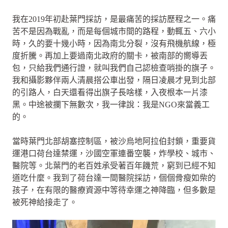
我在2019年初赴葉門採訪，是最痛苦的採訪歷程之一。痛
苦不是因為戰亂，而是每個城市間的路程，動輒五、六小
時，久的要十幾小時，因為南北分裂，沒有飛機航線，極
度折騰。再加上要過南北政府的關卡，被南部的嚮導丟
包，只給我們通行證，就叫我們自己認檢查哨掛的旗子。
我和攝影夥伴兩人清晨搭公車出發，隔日凌晨才見到北部
的引路人，白天還看得出旗子長啥樣，入夜根本一片漆
黑。中途被攔下無數次，我一律說：我是NGO來當義工
的。
當時葉門北部胡塞控制區，被沙烏地阿拉伯封鎖，重要貨
運港口荷台達禁運，沙國空軍連番空襲，炸學校、城市、
醫院等。北葉門的老百姓承受著百年饑荒，窮到已經不知
道吃什麼。我到了荷台達一間醫院採訪，個個骨瘦如柴的
孩子，在有限的醫療資源中等待幸運之神降臨，但多數是
被死神給接走了。