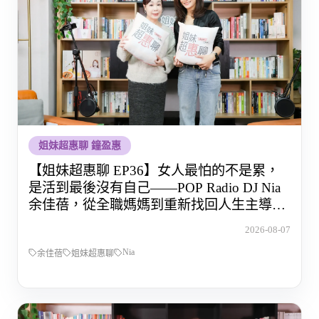
姐妹超惠聊 鐘盈惠
【姐妹超惠聊 EP36】女人最怕的不是累，
是活到最後沒有自己——POP Radio DJ Nia
余佳蓓，從全職媽媽到重新找回人生主導權
的那段路
2026-08-07
Nia
余佳蓓
姐妹超惠聊