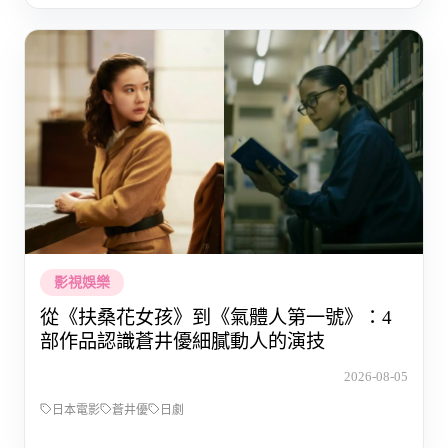
影視娛樂
從《扶桑花女孩》到《氣體人第一號》：4
部作品認識蒼井優細膩動人的演技
2026-08-05
日本電影
蒼井優
日劇