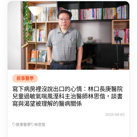
敘事醫學
寫下病房裡沒說出口的心情：林口長庚醫院
兒童過敏氣喘風溼科主治醫師林思偕，談書
寫與渴望被理解的醫病關係
2026-08-05
敘事醫學
林思偕