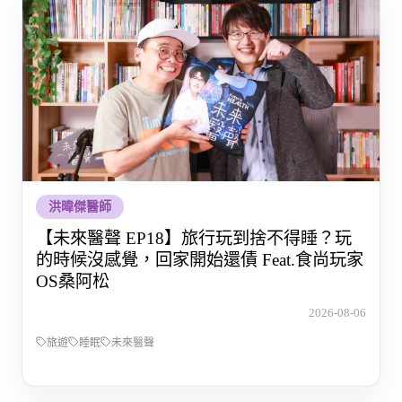
洪暐傑醫師
【未來醫聲 EP18】旅行玩到捨不得睡？玩
的時候沒感覺，回家開始還債 Feat.食尚玩家
OS桑阿松
2026-08-06
旅遊
睡眠
未來醫聲