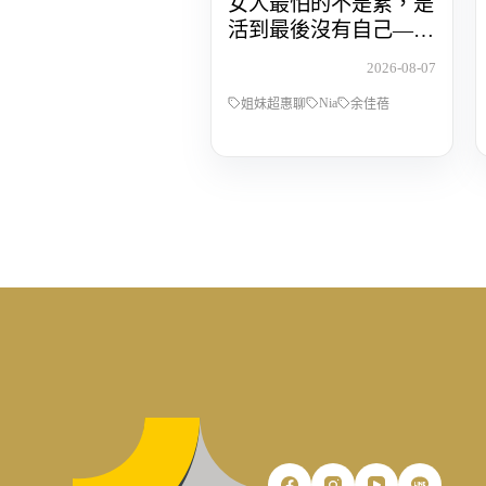
女人最怕的不是累，是
活到最後沒有自己——
POP Radio DJ Nia 余佳
2026-08-07
蓓，從全職媽媽到重新
Nia
找回人生主導權的那段
姐妹超惠聊
余佳蓓
路