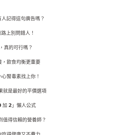
 it —— 有人記得這句廣告嗎？
】減重路上別問錯人！
緩焦慮，真的可行嗎？
胺酸，飲食均衡更重要
」小心腎毒素找上你！
蔬果就是最好的平價選項
 加 𝟮」懶人公式
找到值得信賴的營養師？
讓你吃得健康又不費力