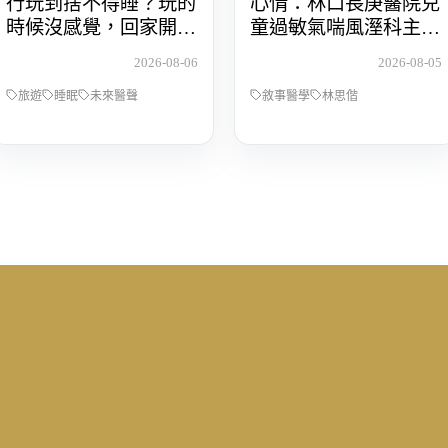
行玩到捨不得睡？玩的
心情：林口長庚醫院兒
時候沒感覺，回家開始
童過敏氣喘風溼科主治
還債 Feat.食尚玩家OS
醫師林思偕，談書寫與
2026-08-06
2026-08-05
桑阿松
渴望被理解的醫病關係
旅遊
睡眠
未來醫聲
敘事醫學
林思偕