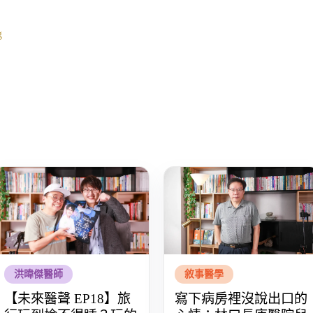
g
洪暐傑醫師
敘事醫學
【未來醫聲 EP18】旅
寫下病房裡沒說出口的