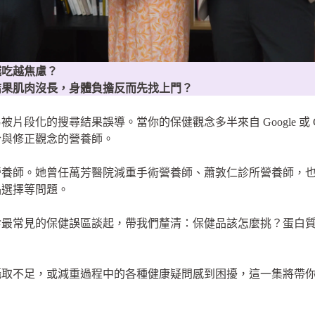
越吃越焦慮？
結果肌肉沒長，身體負擔反而先找上門？
段化的搜尋結果誤導。當你的保健觀念多半來自 Google 或 C
合與修正觀念的營養師。
營養師。她曾任萬芳醫院減重手術營養師、蕭敦仁診所營養師，
品選擇等問題。
診最常見的保健誤區談起，帶我們釐清：保健品該怎麼挑？蛋白
攝取不足，或減重過程中的各種健康疑問感到困擾，這一集將帶