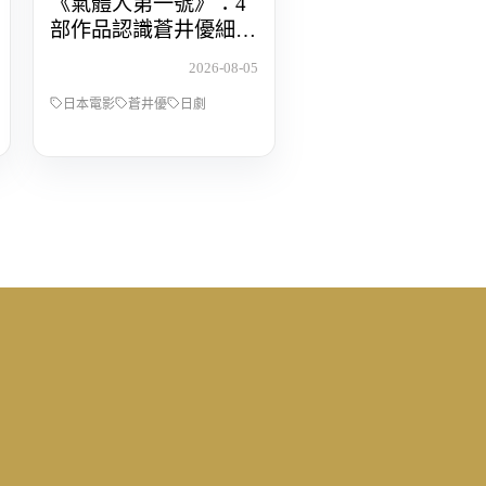
《氣體人第一號》：4
部作品認識蒼井優細膩
動人的演技
2026-08-05
日本電影
蒼井優
日劇