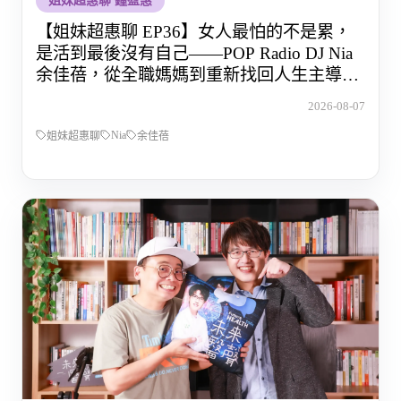
姐妹超惠聊 鐘盈惠
【姐妹超惠聊 EP36】女人最怕的不是累，
是活到最後沒有自己——POP Radio DJ Nia
余佳蓓，從全職媽媽到重新找回人生主導權
的那段路
2026-08-07
Nia
姐妹超惠聊
余佳蓓