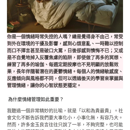
你是一個情緒時常失控的人嗎？總是覺得身不由己，常受
到外在環境的干擾及影響，感到心煩意亂、一時難以控制
而口不擇言甚至是破口大罵，日後卻感到懊悔不已；又或
是不自覺地掉入反覆焦慮的陷阱，即使做了再多的冥想、
練習了再多的瑜伽、每週定期按摩也不見明顯的放鬆效
果，長年伴隨著潛在的憂鬱情緒。每個人的情緒敏感度、
反應傾向與風格都不同，但可以透過後天的學習來掌握與
管理情緒，讓你的心智狀態更穩定。
為什麼情緒管理如此重要？
我聽過一個非常精妙的比喻，就是「以和為貴最貴」。社
會文化不斷告訴我們要大事化小，小事化無，有容乃大。
然而，許多金玉良言往往只說了一半，不夠完整，也可能