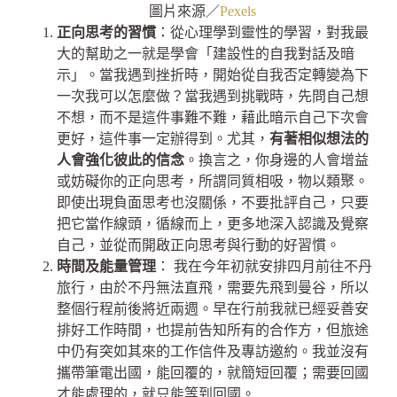
圖片來源／
Pexels
正向思考的習慣
：從心理學到靈性的學習，對我最
大的幫助之一就是學會「建設性的自我對話及暗
示」。當我遇到挫折時，開始從自我否定轉變為下
一次我可以怎麼做？當我遇到挑戰時，先問自己想
不想，而不是這件事難不難，藉此暗示自己下次會
更好，這件事一定辦得到。尤其，
有著相似想法的
人會強化彼此的信念
。換言之，你身邊的人會增益
或妨礙你的正向思考，所謂同質相吸，物以類聚。
即使出現負面思考也沒關係，不要批評自己，只要
把它當作線頭，循線而上，更多地深入認識及覺察
自己，並從而開啟正向思考與行動的好習慣。
時間及能量管理
： 我在今年初就安排四月前往不丹
旅行，由於不丹無法直飛，需要先飛到曼谷，所以
整個行程前後將近兩週。早在行前我就已經妥善安
排好工作時間，也提前告知所有的合作方，但旅途
中仍有突如其來的工作信件及專訪邀約。我並沒有
攜帶筆電出國，能回覆的，就簡短回覆；需要回國
才能處理的，就只能等到回國。