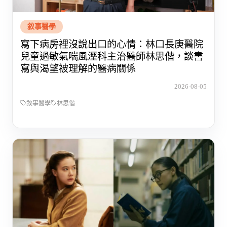
敘事醫學
寫下病房裡沒說出口的心情：林口長庚醫院
兒童過敏氣喘風溼科主治醫師林思偕，談書
寫與渴望被理解的醫病關係
2026-08-05
敘事醫學
林思偕