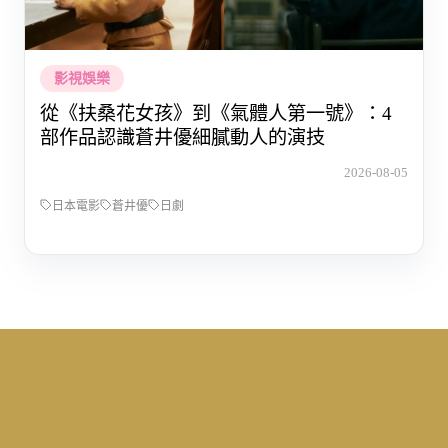
影視娛樂
從《扶桑花女孩》到《氣體人第一號》：4
部作品認識蒼井優細膩動人的演技
2026-08-05
日本電影
蒼井優
日劇