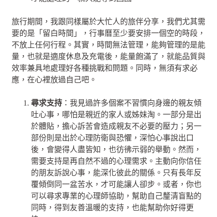
旅行期間，我跟同樣屬於大忙人的旅伴分享，我們尤其需
要的是「留白時間」，行事曆至少要安排一個空的時段，
不放上任何行程。其實，時間無法管理，能夠管理的是能
量，也就是適度休息及充電後，能量飽滿了，就能品質與
效率兼具地處理好各種挑戰和問題。同時，無須有求必
應，在心裡放過自己吧。
尋求支持
：我見過許多個案不習慣向身邊的親友傾
吐心事，哪怕是親近的家人或姊妹淘。一部分是出
於體貼，擔心訴苦會造成親友不必要的壓力；另一
部份則是出於心理防衛與恐懼，深怕心事說出口
後，會變得人盡皆知，也彷彿示弱的舉動。然而，
需要支持是再自然不過的心理需求。主動向你信任
的朋友訴說心事，能深化彼此的關係。只有長年反
覆傾倒同一盆苦水，才可能讓人卻步。或者，你也
可以尋求專業的心理師協助，幫助自己釐清盲點的
同時，得到友善溫暖的支持，也能幫助你好得更