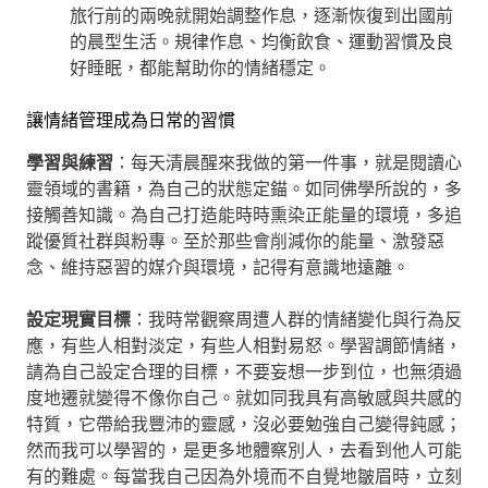
旅行前的兩晚就開始調整作息，逐漸恢復到出國前
的晨型生活。規律作息、均衡飲食、運動習慣及良
好睡眠，都能幫助你的情緒穩定。
讓情緒管理成為日常的習慣
學習與練習
：每天清晨醒來我做的第一件事，就是閱讀心
靈領域的書籍，為自己的狀態定錨。如同佛學所說的，多
接觸善知識。為自己打造能時時熏染正能量的環境，多追
蹤優質社群與粉專。至於那些會削減你的能量、激發惡
念、維持惡習的媒介與環境，記得有意識地遠離。
設定現實目標
：我時常觀察周遭人群的情緒變化與行為反
應，有些人相對淡定，有些人相對易怒。學習調節情緒，
請為自己設定合理的目標，不要妄想一步到位，也無須過
度地遷就變得不像你自己。就如同我具有高敏感與共感的
特質，它帶給我豐沛的靈感，沒必要勉強自己變得鈍感；
然而我可以學習的，是更多地體察別人，去看到他人可能
有的難處。每當我自己因為外境而不自覺地皺眉時，立刻