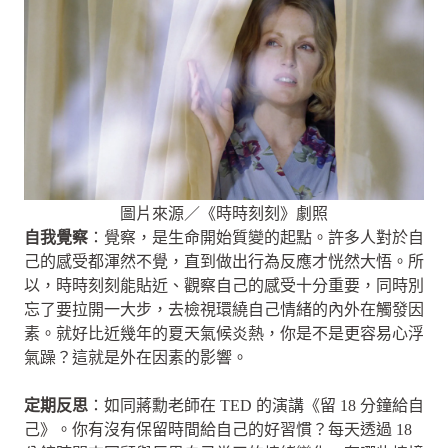
圖片來源／《時時刻刻》劇照
自我覺察
：覺察，是生命開始質變的起點。許多人對於自
己的感受都渾然不覺，直到做出行為反應才恍然大悟。所
以，時時刻刻能貼近、觀察自己的感受十分重要，同時別
忘了要拉開一大步，去檢視環繞自己情緒的內外在觸發因
素。就好比近幾年的夏天氣候炎熱，你是不是更容易心浮
氣躁？這就是外在因素的影響。
定期反思
：如同蔣勳老師在 TED 的演講《留 18 分鐘給自
己》。你有沒有保留時間給自己的好習慣？每天透過 18