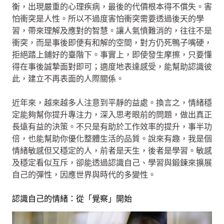
衡，出現嚴重的心理疾病，最後的代價根本得不償失。害
怕衝突是人性。所以不過度害怕衝突需要透過後天的學
習，帶來理解及應對的智慧。讓人氣憤難消的，往往不是
衝突，而是事後即便有和解的空間，對方仍死鴨子嘴硬，
拒絕踏上鋪好的臺階下。事實上，即使發生摩擦，只要懂
得在事後誠摯面對即可；適度地表達感受，能幫助認識彼
此，建立不再表面的人際關係。
近年來，越來越多人注意到平靜的益處。換言之，情緒穩
定能夠幫你提升專注力，深入思考眼前的問題，做出真正
長遠有益的決策。不只是有助於工作效率的提升，事半功
倍，也能幫助你優化整體生活的品質。說來有趣，我是個
情緒敏感但又穩定的人，前者是天生，後者是學習。敏感
及穩定看似互斥，卻能透過認識自己、學習與鍛鍊來擴展
自己的彈性，因應世界與時代的多變性。
認識自己的情緒：從「覺察」開始