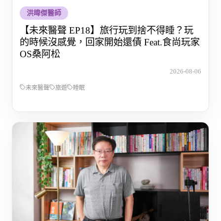
洪暐傑醫師
【未來醫聲 EP18】旅行玩到捨不得睡？玩
的時候沒感覺，回家開始還債 Feat.食尚玩家
OS桑阿松
2026-08-06
未來醫聲
旅遊
睡眠