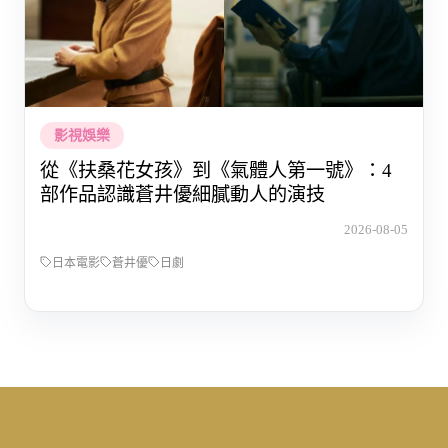
影視娛樂
從《扶桑花女孩》到《氣體人第一號》：4
部作品認識蒼井優細膩動人的演技
2026-08-05
日本電影
蒼井優
日劇