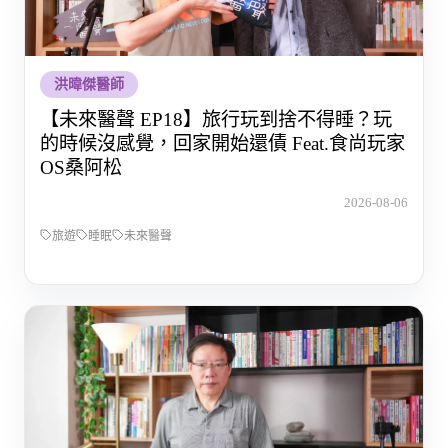
洪暐傑醫師
【未來醫聲 EP18】旅行玩到捨不得睡？玩
的時候沒感覺，回家開始還債 Feat.食尚玩家
OS桑阿松
2026-08-06
旅遊
睡眠
未來醫聲