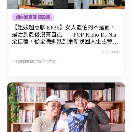
姐妹超惠聊 鐘盈惠
【姐妹超惠聊 EP36】女人最怕的不是累，
是活到最後沒有自己——POP Radio DJ Nia
余佳蓓，從全職媽媽到重新找回人生主導權
的那段路
2026-08-07
Nia
姐妹超惠聊
余佳蓓