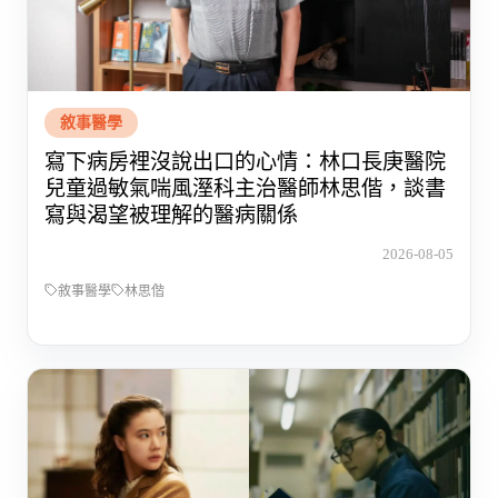
敘事醫學
寫下病房裡沒說出口的心情：林口長庚醫院
兒童過敏氣喘風溼科主治醫師林思偕，談書
寫與渴望被理解的醫病關係
2026-08-05
敘事醫學
林思偕