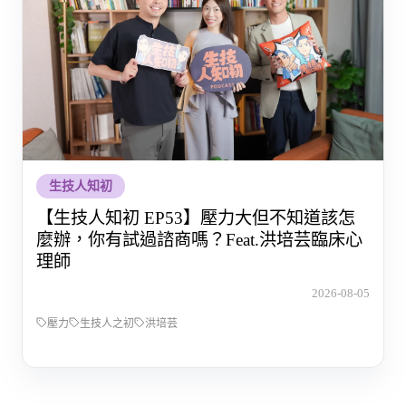
生技人知初
【生技人知初 EP53】壓力大但不知道該怎
麼辦，你有試過諮商嗎？Feat.洪培芸臨床心
理師
2026-08-05
壓力
生技人之初
洪培芸