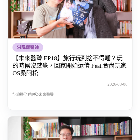
洪暐傑醫師
【未來醫聲 EP18】旅行玩到捨不得睡？玩
的時候沒感覺，回家開始還債 Feat.食尚玩家
OS桑阿松
2026-08-06
旅遊
睡眠
未來醫聲