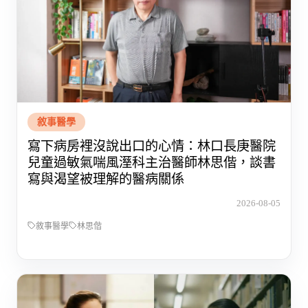
敘事醫學
寫下病房裡沒說出口的心情：林口長庚醫院
兒童過敏氣喘風溼科主治醫師林思偕，談書
寫與渴望被理解的醫病關係
2026-08-05
敘事醫學
林思偕