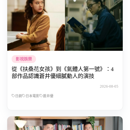
影視娛樂
從《扶桑花女孩》到《氣體人第一號》：4
部作品認識蒼井優細膩動人的演技
2026-08-05
日劇
日本電影
蒼井優