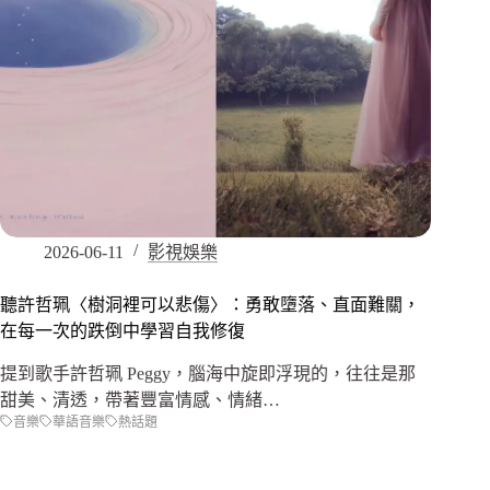
2026-06-11
影視娛樂
聽許哲珮〈樹洞裡可以悲傷〉：勇敢墮落、直面難關，
在每一次的跌倒中學習自我修復
提到歌手許哲珮 Peggy，腦海中旋即浮現的，往往是那
甜美、清透，帶著豐富情感、情緒…
音樂
華語音樂
熱話題