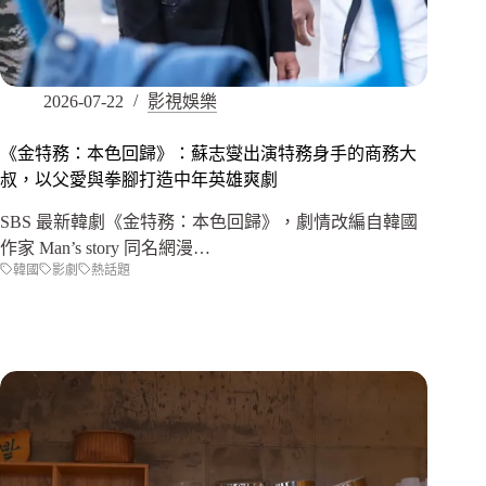
2026-07-22
影視娛樂
《金特務：本色回歸》：蘇志燮出演特務身手的商務大
叔，以父愛與拳腳打造中年英雄爽劇
SBS 最新韓劇《金特務：本色回歸》，劇情改編自韓國
作家 Man’s story 同名網漫…
韓國
影劇
熱話題