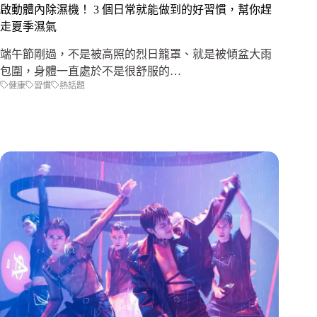
啟動體內除濕機！ 3 個日常就能做到的好習慣，幫你趕
走夏季濕氣
端午節剛過，不是被高照的烈日籠罩、就是被傾盆大雨
包圍，身體一直處於不是很舒服的…
健康
習慣
熱話題