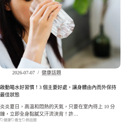
2026-07-07
健康話題
啟動喝水好習慣！3 個主要好處，讓身體由內而外保持
最佳狀態
炎炎夏日，高溫和悶熱的天氣，只要在室內待上 10 分
鐘，立即全身黏膩又汗流浹背！許…
健康
養生
熱話題