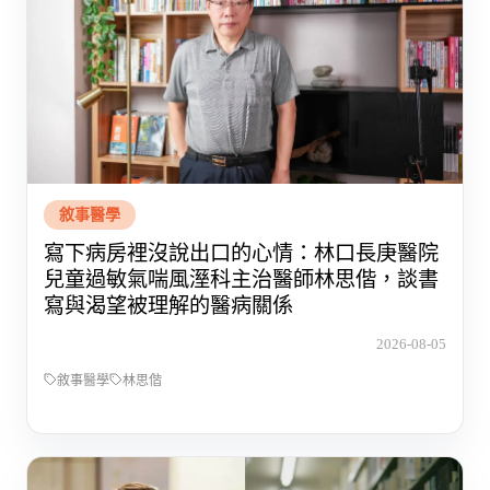
敘事醫學
寫下病房裡沒說出口的心情：林口長庚醫院
兒童過敏氣喘風溼科主治醫師林思偕，談書
寫與渴望被理解的醫病關係
2026-08-05
敘事醫學
林思偕