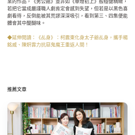
業的作品，《男公館》並非如《華燈初上》般穩健精緻，
若把它當成嚴謹職人劇肯定會感到失望，但若是以黑色喜
劇看待，反倒能被其荒謬深深吸引，看到第三、四集便能
體會其中醍醐味。
◆延伸閱讀：《乩身》：柯震東化身太子爺乩身，攜手楊
銘威、陳姸霏力抗惡鬼魔王重返人間！
推薦文章