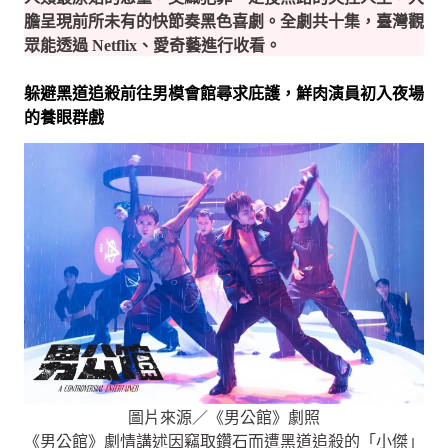
膽呈現前所未有的快節奏黑色喜劇。全劇共十集，臺灣觀
眾能透過 Netflix、愛奇藝進行收看。
躲避黑道追殺前往男模會館尋求庇護，鮮肉演員初入夜場
的養眼群戲
圖片來源／《男公館》劇照
《男公館》劇情講述因竊取鑽石而遭黑道追殺的「小傑」