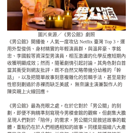
圖片來源／《男公館》劇照
《男公館》開播後，人氣一度攻佔 Netflix 臺灣 Top 3，運
用外型俊俏、身材精實的年輕演員群，與溫昇豪、李銘
忠、李國毅等資深型男演員，相互激盪的化學反應短期內
收獲明顯成效；然而，隨著劇情引起討論，其角色對白首
當其衝受到網友批評，既不自然又略帶幾分幼稚的「幹
話」，以及把簡單故事刻意複雜化的剪輯手法，甚至是對
性慾刻劃過於赤裸而缺乏美感， 無奈讓主演兼製作人的
陳奕親上火線回應。
《男公館》最為亮眼之處，在於它對於「男公關」的刻
劃，即便不夠精準刻寫現今男模會館的觀察，但劇集大膽
呈現人們對於「陪伴」的需求，男公關只是敘述故事的載
體，重點仍在於人們相遇相知的故事。同樣是描繪八大產