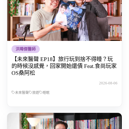
洪暐傑醫師
【未來醫聲 EP18】旅行玩到捨不得睡？玩
的時候沒感覺，回家開始還債 Feat.食尚玩家
OS桑阿松
2026-08-06
未來醫聲
旅遊
睡眠