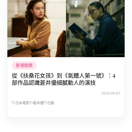
影視娛樂
從《扶桑花女孩》到《氣體人第一號》：4
部作品認識蒼井優細膩動人的演技
2026-08-05
日本電影
蒼井優
日劇