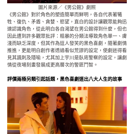
圖片來源／《男公館》劇照
《男公館》對於角色的塑造簡單而鮮明，各自代表著犧
牲、復仇、矛盾、貪婪、慾望，直白的設計讓觀眾能夠迅
速認識角色，從此明白各自渴望在男公館得到什麼，但也
因此遭到許多觀眾批評：粗暴的分類法導致角色單一、膚
淺而缺乏深度，但其作為逗人發笑的黑色喜劇，隨著劇情
推進，更能明白創作者透過看似荒謬的設定，使劇迷得看
見其諷刺及隱喻，尤其加上宇川是臥底警察的設定，讓劇
情從夜場刻畫發展成更高層次的警匪鬥智。
評價兩極另類引起話題，黑色喜劇道出八大人生的故事