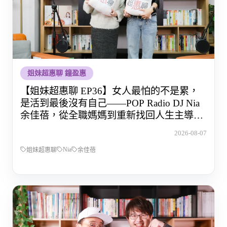
姐妹超惠聊 鐘盈惠
【姐妹超惠聊 EP36】女人最怕的不是累，
是活到最後沒有自己——POP Radio DJ Nia
余佳蓓，從全職媽媽到重新找回人生主導權
的那段路
2026-08-07
Nia
姐妹超惠聊
余佳蓓