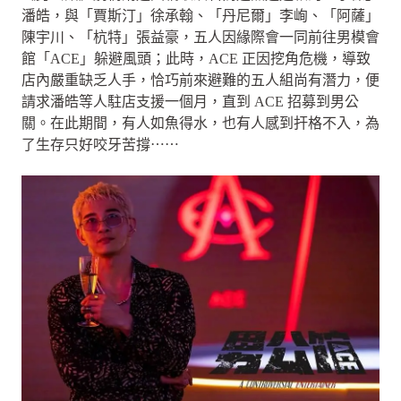
潘皓，與「賈斯汀」徐承翰、「丹尼爾」李峋、「阿薩」
陳宇川、「杭特」張益豪，五人因緣際會一同前往男模會
館「ACE」躲避風頭；此時，ACE 正因挖角危機，導致
店內嚴重缺乏人手，恰巧前來避難的五人組尚有潛力，便
請求潘皓等人駐店支援一個月，直到 ACE 招募到男公
關。在此期間，有人如魚得水，也有人感到扞格不入，為
了生存只好咬牙苦撐⋯⋯