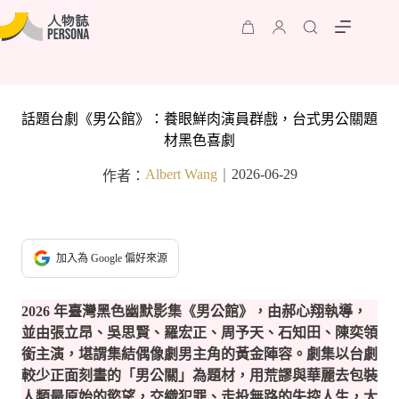
話題台劇《男公館》：養眼鮮肉演員群戲，台式男公關題
材黑色喜劇
Albert Wang
2026-06-29
作者：
｜
加入為 Google 偏好來源
2026 年臺灣黑色幽默影集《男公館》，由郝心翔執導，
並由張立昂、吳思賢、羅宏正、周予天、石知田、陳奕領
銜主演，堪謂集結偶像劇男主角的黃金陣容。劇集以台劇
較少正面刻畫的「男公關」為題材，用荒謬與華麗去包裝
人類最原始的慾望，交織犯罪、走投無路的失控人生，大