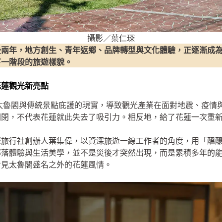
攝影／葉仁琛
後兩年，地方創生、青年返鄉、品牌轉型與文化體驗，正逐漸成
下一階段的旅遊樣貌。
花蓮觀光新亮點
依賴太魯閣與傳統景點庇護的現實，導致觀光產業在面對地震、疫
關閉，不代表花蓮就此失去了吸引力。相反地，給了花蓮一次重
際旅行社創辦人葉集偉，以資深旅遊一線工作者的角度，用「醞
部落體驗與生活美學，並不是災後才突然出現，而是累積多年的
看見太魯閣盛名之外的花蓮風情。