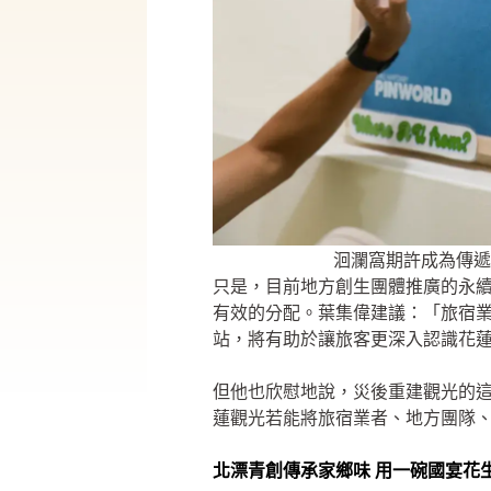
洄瀾窩期許成為傳遞
只是，目前地方創生團體推廣的永
有效的分配。葉集偉建議：「旅宿
站，將有助於讓旅客更深入認識花
但他也欣慰地說，災後重建觀光的
蓮觀光若能將旅宿業者、地方團隊
北漂青創傳承家鄉味 用一碗國宴花