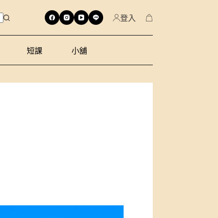
登入
短課
小舖