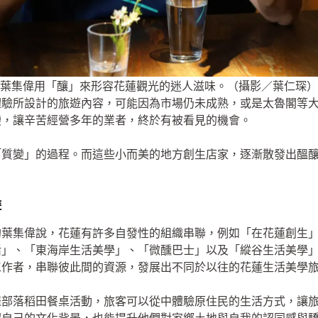
葉集偉用「釀」來形容花蓮觀光的迷人滋味。（攝影／葉仁琛）
體驗所設計的旅遊內容，可能因為市場仍未成熟，或是太魯閣等
變，讓辛苦經營多年的業者，終於有被看見的機會。
「質變」的過程。而這些小而美的地方創生店家，逐漸散發出醞
遊
的葉集偉說，花蓮有許多自發性的組織串聯，例如「在花蓮創生
活」、「東海岸生活美學」、「微醺巴士」以及「縱谷生活美學
工作者，串聯彼此間的資源，發展出不同於以往的花蓮生活美學
羅部落稻田餐桌活動，旅客可以從中體驗原住民的生活方式，讓