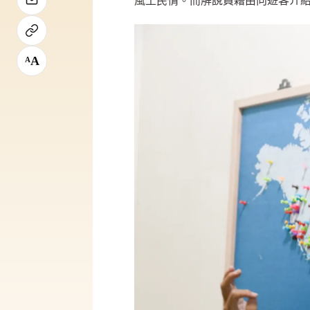
風土民情。而解說員藉由向遊客介
A
A