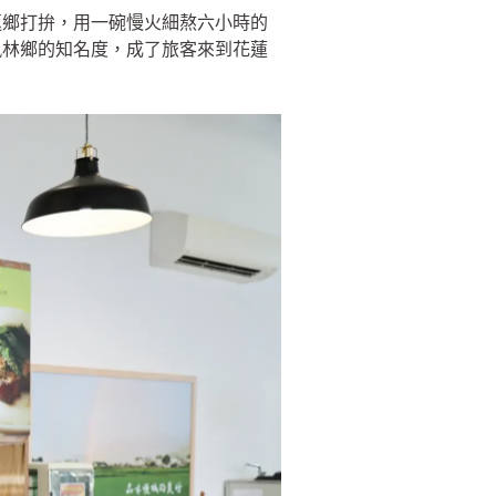
返鄉打拚，用一碗慢火細熬六小時的
鳳林鄉的知名度，成了旅客來到花蓮