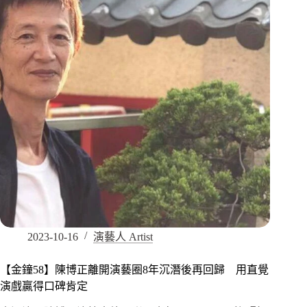
2023-10-16
演藝人 Artist
【金鐘58】陳博正離開演藝圈8年沉潛後再回歸 用直覺
演戲贏得口碑肯定