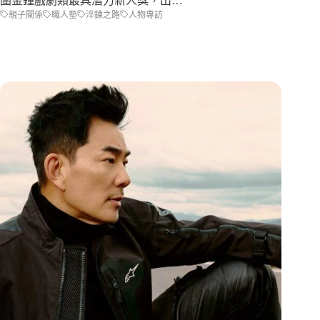
圍金鐘戲劇類最具潛力新人獎，出…
親子關係
職人塾
淬鍊之路
人物專訪