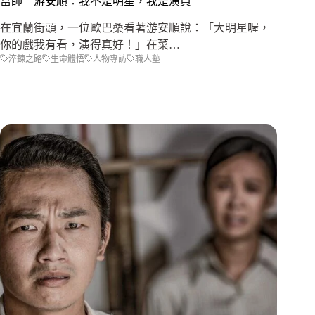
富帥 游安順：我不是明星，我是演員
在宜蘭街頭，一位歐巴桑看著游安順說：「大明星喔，
你的戲我有看，演得真好！」在菜…
淬鍊之路
生命體悟
人物專訪
職人塾