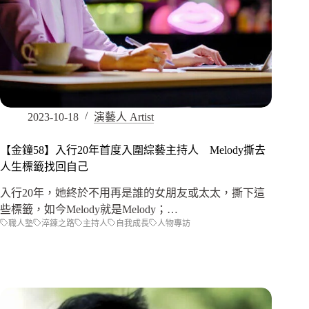
2023-10-18
演藝人 Artist
【金鐘58】入行20年首度入圍綜藝主持人 Melody撕去
人生標籤找回自己
入行20年，她終於不用再是誰的女朋友或太太，撕下這
些標籤，如今Melody就是Melody；…
職人塾
淬鍊之路
主持人
自我成長
人物專訪