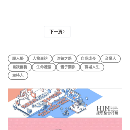
下一頁
職人塾
人物專訪
淬鍊之路
自我成長
音樂人
自我剖析
生命體悟
親子關係
職場人生
主持人