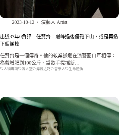
2023-10-12
演藝人 Artist
出道33年0負評 任賢齊：巔峰過後優雅下山，或是再造
下個巔峰
任賢齊是一個傳奇。他的敬業謙遜在演藝圈口耳相傳：
為戲增肥到100公斤、當歌手提攜新…
人物專訪
職人塾
淬鍊之路
音樂人
生命體悟