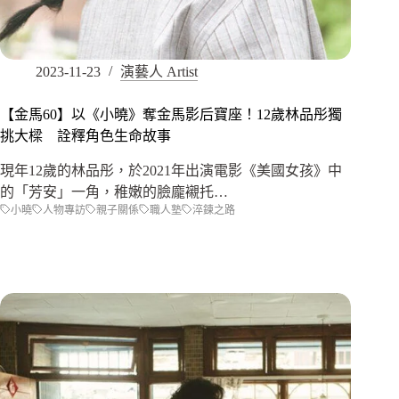
2023-11-23
演藝人 Artist
【金馬60】以《小曉》奪金馬影后寶座！12歲林品彤獨
挑大樑 詮釋角色生命故事
現年12歲的林品彤，於2021年出演電影《美國女孩》中
的「芳安」一角，稚嫩的臉龐襯托…
小曉
人物專訪
親子關係
職人塾
淬鍊之路