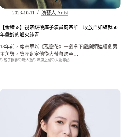
2023-10-11
演藝人 Artist
【金鐘58】視帝級硬底子演員庹宗華 收放自如練就50
年戲齡的爐火純青
18年前，庹宗華以《孤戀花》一劇拿下戲劇類連續劇男
主角獎，獎座肯定他從大螢幕跨至…
親子關係
職人塾
淬鍊之路
人物專訪