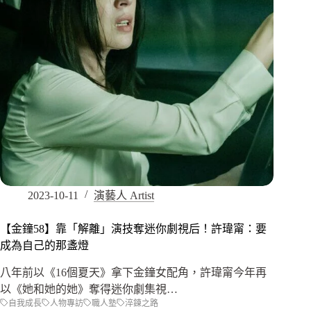
2023-10-11
演藝人 Artist
【金鐘58】靠「解離」演技奪迷你劇視后！許瑋甯：要
成為自己的那盞燈
八年前以《16個夏天》拿下金鐘女配角，許瑋甯今年再
以《她和她的她》奪得迷你劇集視…
自我成長
人物專訪
職人塾
淬鍊之路