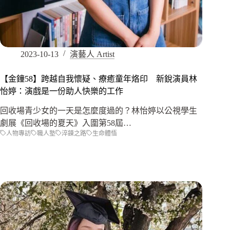
2023-10-13
演藝人 Artist
【金鐘58】跨越自我懷疑、療癒童年烙印 新銳演員林
怡婷：演戲是一份助人快樂的工作
回收場青少女的一天是怎麼度過的？林怡婷以公視學生
劇展《回收場的夏天》入圍第58屆…
人物專訪
職人塾
淬鍊之路
生命體悟