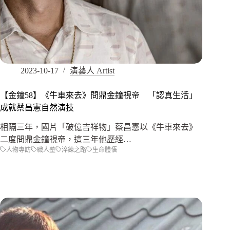
2023-10-17
演藝人 Artist
【金鐘58】《牛車來去》問鼎金鐘視帝 「認真生活」
成就蔡昌憲自然演技
相隔三年，國片「破億吉祥物」蔡昌憲以《牛車來去》
二度問鼎金鐘視帝，這三年他歷經…
人物專訪
職人塾
淬鍊之路
生命體悟