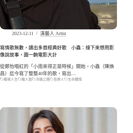
2023-12-11
演藝人 Artist
寫情歌無數，譜出多首經典好歌 小蟲：接下來想用影
像說故事，圓一齣電影大計
從鄭怡唱紅的「小雨來得正是時候」開始，小蟲（陳煥
昌）迄今寫了整整40年的歌，寫出…
職場人生
職人塾
淬鍊之路
音樂人
生命體悟