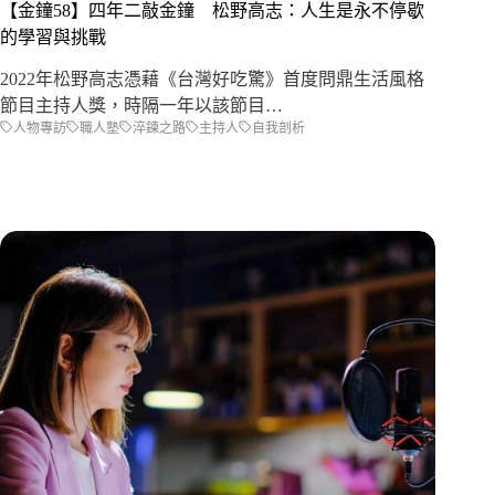
【金鐘58】四年二敲金鐘 松野高志：人生是永不停歇
的學習與挑戰
2022年松野高志憑藉《台灣好吃驚》首度問鼎生活風格
節目主持人獎，時隔一年以該節目…
人物專訪
職人塾
淬鍊之路
主持人
自我剖析