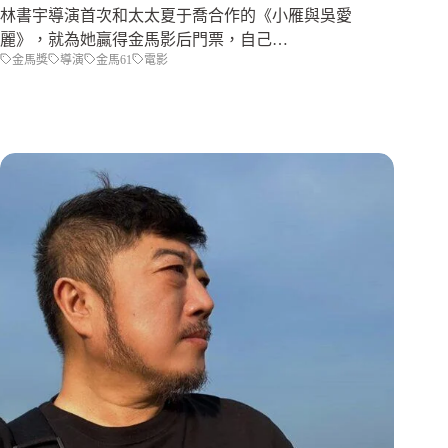
林書宇導演首次和太太夏于喬合作的《小雁與吳愛
麗》，就為她贏得金馬影后門票，自己…
金馬獎
導演
金馬61
電影