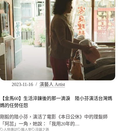
2023-11-16
演藝人 Artist
【金馬60】生活淬鍊後的那一滴淚 陸小芬演活台灣媽
媽的任勞任怨
剛毅的陸小芬，演活了電影《本日公休》中的理髮師
「阿蕊」一角，她說：「我用20年的…
人物專訪
職人塾
淬鍊之路