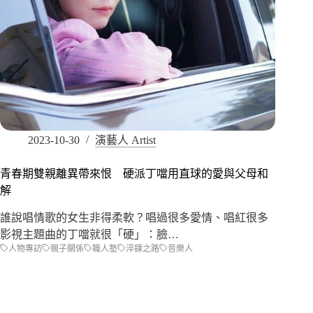
2023-10-30
演藝人 Artist
青春期雙親離異帶來恨 硬派丁噹用直球的愛與父母和
解
誰說唱情歌的女生非得柔軟？唱過很多愛情、唱紅很多
影視主題曲的丁噹就很「硬」：臉…
人物專訪
親子關係
職人塾
淬鍊之路
音樂人