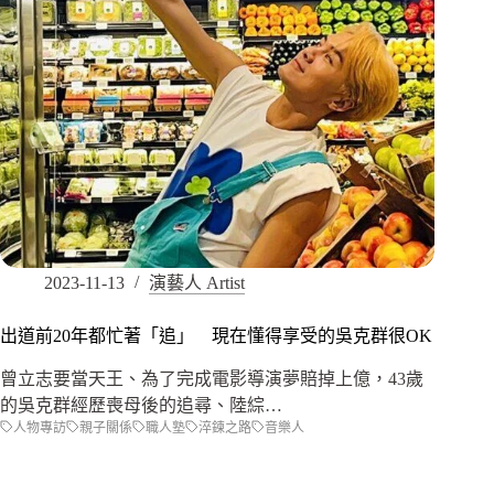
2023-11-13
演藝人 Artist
出道前20年都忙著「追」 現在懂得享受的吳克群很OK
曾立志要當天王、為了完成電影導演夢賠掉上億，43歲
的吳克群經歷喪母後的追尋、陸綜…
人物專訪
親子關係
職人塾
淬鍊之路
音樂人