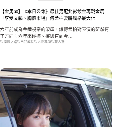
【金馬60】《本日公休》最佳男配北影鍍金再戰金馬
「享受文藝、胸懷市場」傅孟柏要將風格最大化
六年前成為金鐘視帝的榮耀，讓傅孟柏對表演的茫然有
了方向；六年來碰撞、摧毀直到今…
淬鍊之路
自我成長
人物專訪
職人塾