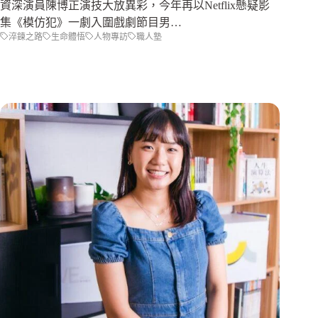
資深演員陳博正演技大放異彩，今年再以Netflix懸疑影
集《模仿犯》一劇入圍戲劇節目男…
淬鍊之路
生命體悟
人物專訪
職人塾