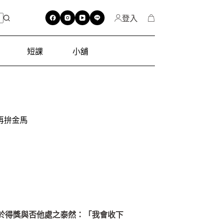
登入
短課
小舖
再拚金馬
對於得獎與否他處之泰然：「我會收下