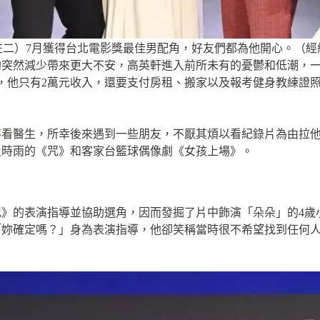
左二）7月獲得台北電影獎最佳男配角，好友們都為他開心。（經
戲約突然減少帶來更大不安，高英軒進入前所未有的憂鬱和低潮，一
，他只有2萬元收入，還要支付房租、搬家以及報考健身教練證
不看醫生，所幸後來遇到一些朋友，不厭其煩以看紀錄片為由拉
及時雨的《咒》和客家台籃球偶像劇《女孩上場》。
》的表演指導並協助選角，因而發掘了片中飾演「朵朵」的4歲
「妳確定嗎？」身為表演指導，他卻笑稱當時很不希望找到任何