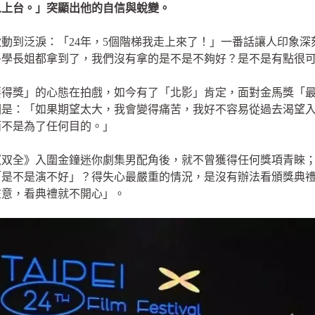
人上台。」突顯出他的自信與蛻變。
動到泛淚：「24年，5個階梯我走上來了！」一番話讓人印象
多學長姐都拿到了，我們沒有拿的是不是不夠好？是不是有點很
要得獎」的心態在拍戲，如今有了「北影」肯定，面對金馬獎「
因是：「如果期望太大，我會變得痛苦，我好不容易從過去渴望
而不是為了任何目的。」
劇《双全》入圍金鐘迷你劇集男配角後，就不曾獲得任何獎項青睞；
「是不是演不好」？得失心最嚴重的情況，是沒有辦法看頒獎典
在意，看典禮就不開心」。