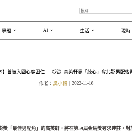
AI
專題
生活
現時
59】曾被入圍心魔困住 《咒》高英軒靠「練心」奪北影男配後
2022-11-18
作者：
吳小帽
｜
影獎「最佳男配角」的高英軒，將在第59屆金馬獎尋求連莊，