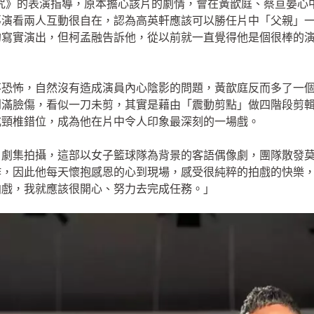
咒》的表演指導，原本擔心該片的劇情，會在黃歆庭、蔡亘晏心
導演看兩人互動很自在，認為高英軒應該可以勝任片中「父親」
的寫實演出，但柯孟融告訴他，從以前就一直覺得他是個很棒的
。
不恐怖，自然沒有造成演員內心陰影的問題，黃歆庭反而多了一
臉傷，看似一刀未剪，其實是藉由「震動剪點」做四階段剪輯，每階段
成頸椎錯位，成為他在片中令人印象最深刻的一場戲。
》劇集拍攝，這部以女子籃球隊為背景的客語偶像劇，團隊散發
作，因此他每天懷抱感恩的心到現場，感受很純粹的拍戲的快樂
拍戲，我就應該很開心、努力去完成任務。」