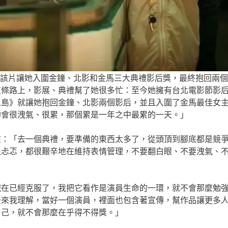
該片讓她入圍金鐘、北影和金馬三大典禮影后獎，最終抱回兩個
這條路上，影展、典禮幫了她很多忙：至今她擁有台北電影節影
之島》就讓她抱回金鐘、北影兩個影后，並且入圍了金馬最佳女
的會很洩氣、很累，那個累是一年之中最累的一天。」
在：「去一個典禮，要準備的東西太多了，從頭頂到腳底都是競
很忐忑，都很艱辛地在維持表情管理，不要翻白眼、不要洩氣、
現在已經克服了，我把它看作是演員生命的一環，就不會那麼勉
後來我理解，當好一個演員，裡面也包含著宣傳，幫作品讓更多
自己，就不會那麼在乎得不得獎。」