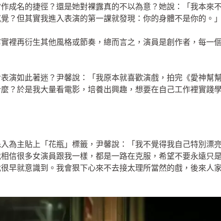
當作成名的捷徑？還是她對裸露真的不以為意？她說：「我本來
感覺？但其實我進入表演的第一課就發現：你的身體不是你的。
寫實裡再衍生其他風格或節奏，總而言之，演員是創作者，每一
對表演如此著迷？尹馨說：「我原本就喜歡演戲，拍完《愛神幫
什麼？於是我大量看電影，培養出興趣，想要在自己工作裡實踐
先入為主貼上「花瓶」標籤，尹馨說：「我不覺得我自己特別漂
我相信很多女演員跟我一樣，都是一路在克服，希望不要永遠只
我很早就意識到。我會狠下心來不去接太理所當然的戲，後來人