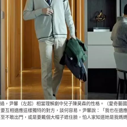
過，尹馨（左起）相當理解劇中兒子陳昊森的性格。（愛奇藝國
女要互相適應這樣獨特的對方，談何容易。尹馨說：「我也在適
甚至不敢出門，或是要戴個大帽子遮住臉，怕人家知道她是我媽