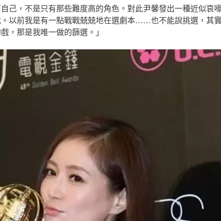
有自己，不是只有那些難度高的角色。對此尹馨發出一種近似哀
我。以前我是有一點戰戰兢兢地在選劇本……也不能說挑選，其
的戲，那是我唯一做的篩選。」