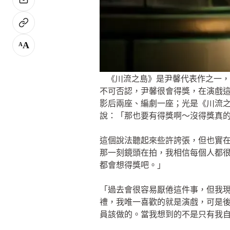
A
A
《川流之島》是尹馨代表作之一，
不可否認，尹馨很會得獎，在演戲
影后兩座、編劇一座；光是《川流
說：「那也要有得獎啊～沒得獎真
這個說法聽起來些許誇張，但也實
那一刻鏡頭在拍，我相信每個人都
都會想得獎吧。」
「過去會很容易厭倦這件事，但我
禮，我唯一喜歡的就是演戲，可是
員該做的。當我想到的不是只有我