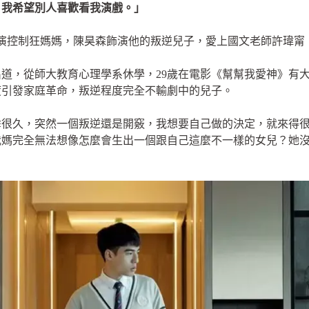
，我希望別人喜歡看我演戲。」
演控制狂媽媽，陳昊森飾演他的叛逆兒子，愛上國文老師許瑋甯
集出道，從師大教育心理學系休學，29歲在電影《幫幫我愛神》有
度引發家庭革命，叛逆程度完全不輸劇中的兒子。
乖很久，突然一個叛逆還是開竅，我想要自己做的決定，就來得
我媽完全無法想像怎麼會生出一個跟自己這麼不一樣的女兒？她