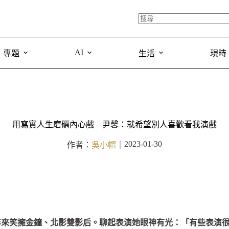
AI
專題
生活
現時
用寫實人生磨礪內心戲 尹馨：就希望別人喜歡看我演戲
2023-01-30
作者：
吳小帽
｜
年來笑擁金鐘、北影雙影后。聊起表演她眼神有光：「有些表演