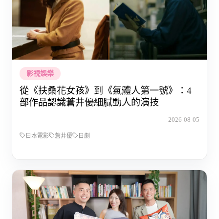
影視娛樂
從《扶桑花女孩》到《氣體人第一號》：4
部作品認識蒼井優細膩動人的演技
2026-08-05
日本電影
蒼井優
日劇