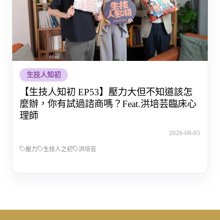
生技人知初
【生技人知初 EP53】壓力大但不知道該怎
麼辦，你有試過諮商嗎？Feat.洪培芸臨床心
理師
2026-08-05
壓力
生技人之初
洪培芸