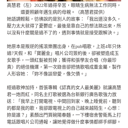
高慧君（左）2022年過得辛苦，眼睛生病無法工作同時，
還要照顧年邁生病的母親。（高慧君提供）
她語調輕鬆，彷彿說的是別人的故事：「我出道沒多久，
壓力太大就得了憂鬱症，最後是靠自己的想法跳出來，所
以沒有什麼關是過不了的，遇到事情就是接受跟解決。」
她原本是叛逆的搖滾樂團出身，在pub唱歌，上班4年只休
過7天假，和「寶麗金」唱片公司簽約後，卻被塑造成玉
女歌手，一頭紅髮被剪掉；獲得和張學友合唱〈你最珍
貴〉的絕佳機運，第一次錄音卻把情歌唱成重金屬，製作
人形容她：「妳不像談戀愛，像欠債。」
經過歌神加持，首張專輯《認真的女人最美麗》就讓高慧
君一炮而紅，同名主打歌被選為台新銀行廣告歌強力放
送：「我早上打開電視、中間回到家、晚上睡覺前，聽到
的都是我的歌，我卻跟電視上的自己越來越陌生，心想：
妳是誰？」素顏出門買碗陽春麵，一下樓宿舍警衛馬上打
電話跟唱片公司通報，讓她覺得做什麼事情都綁手綁腳。