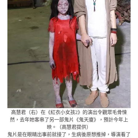
高慧君（右）在《紅衣小女孩2》的演出令觀眾毛骨悚
然，去年她客串了另一部鬼片《鬼天廈》，預計今年上
映。（高慧君提供）
鬼片是在眼睛出事前就接了，生病後原想推掉，導演看了