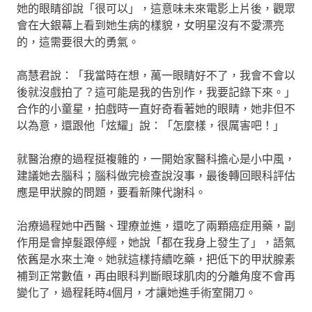
她的眼睛卻說「很可以」，這意味未來電影上片後，觀眾
會在大銀幕上看到她生病的樣貌，女明星沒有不愛漂亮
的，這需要很大的勇氣。
高慧君說：「我當時在想，萬一眼睛好不了，我會不會以
後就沒戲拍了？這可能是我的告別作，我要記錄下來。」
合作的小童星，拍戲時一直好奇看著她的眼睛，她非但不
以為意，還跟他「炫耀」說：「怎麼樣，很厲害吧！」
就醫治療的過程挺複雜的，一開始家醫科擔心是小中風，
建議她去腦科；腦科做完檢查說沒事，最後轉回眼科評估
應是甲狀腺的問題，要看新陳代謝科。
治療過程她中西醫、理療並進，還吃了兩顆癌症用藥，副
作用是會掉髮跟停經，她說「都在我身上發生了」，語氣
依舊是水來土淹。她就這樣持續吃藥，把低下的甲狀腺素
補到正常數值，再由眼科判斷眼球肌肉的分離角度不會再
變化了，過程耗時4個月，才讓她進手術室開刀。