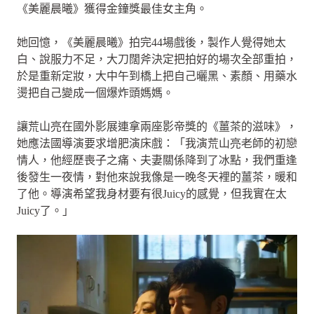
《美麗晨曦》獲得金鐘獎最佳女主角。
她回憶，《美麗晨曦》拍完44場戲後，製作人覺得她太
白、說服力不足，大刀闊斧決定把拍好的場次全部重拍，
於是重新定妝，大中午到橋上把自己曬黑、素顏、用藥水
燙把自己變成一個爆炸頭媽媽。
讓荒山亮在國外影展連拿兩座影帝獎的《薑茶的滋味》，
她應法國導演要求增肥演床戲：「我演荒山亮老師的初戀
情人，他經歷喪子之痛、夫妻關係降到了冰點，我們重逢
後發生一夜情，對他來說我像是一晚冬天裡的薑茶，暖和
了他。導演希望我身材要有很Juicy的感覺，但我實在太
Juicy了。」