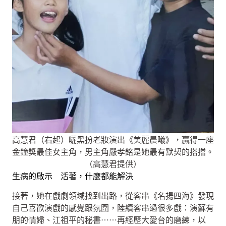
高慧君（右起）曬黑扮老妝演出《美麗晨曦》，贏得一座
金鐘獎最佳女主角，男主角嚴孝銘是她最有默契的搭擋。
（高慧君提供）
生病的啟示 活著，什麼都能解決
接著，她在戲劇領域找到出路，從客串《名揚四海》發現
自己喜歡演戲的感覺跟氛圍，陸續客串過很多戲：演蘇有
朋的情婦、江祖平的秘書⋯⋯再經歷大愛台的磨練，以