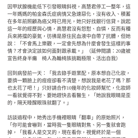
因甲狀腺機能低下引發眼睛斜視，高慧君停工一整年，這
一年媽媽的帕金森氏症病情又急速惡化，沒有收入、積蓄
在多年前照顧為癌父時已用光，她只好找銀行信貸。說起
這一年的經歷與心情，高慧君沒有怨懟、自憐，反而有種
兵來將擋的豪氣，彷彿是原住民血液中自帶了抗體，但她
說：「不會馬上樂觀，一定會先想為什麼會發生這樣的事
情？才會決定該如何面對跟承載。」（延伸閱讀：20歲被
宣告終身半癱 椅人為輪椅族挑戰極限、活出自我）
回到病發前一天：「我去錄手遊業配，原本想自己化妝，
要擠一顆臉上的痘痘卻看不清楚，想說我是老花了嗎？那
也太花了吧！」只好請合作10幾年的化妝師幫忙，化妝師
一看就覺得不對、要她趕快去看醫生，「她說我眼睛是歪
的，隔天睡醒眼珠就翻了。」
訪談過程中，她秀出手機裡眼睛「翻車」的原始照片，
「你可能會嚇到，當時我一隻眼睛對焦、另一隻就會跑
掉，「我看人是交叉的，現在看你，視覺終於是一個