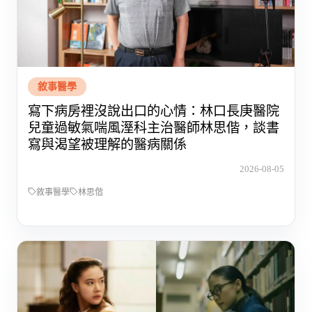
敘事醫學
寫下病房裡沒說出口的心情：林口長庚醫院
兒童過敏氣喘風溼科主治醫師林思偕，談書
寫與渴望被理解的醫病關係
2026-08-05
敘事醫學
林思偕