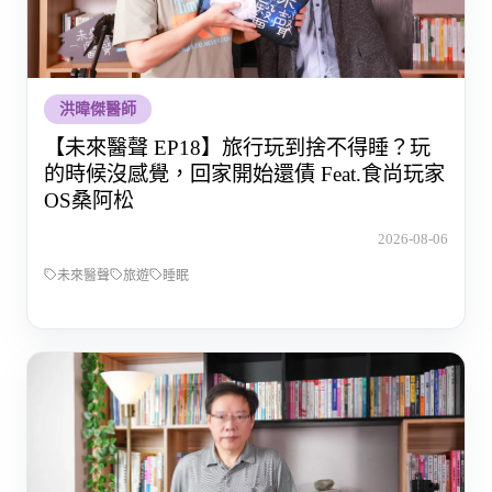
洪暐傑醫師
【未來醫聲 EP18】旅行玩到捨不得睡？玩
的時候沒感覺，回家開始還債 Feat.食尚玩家
OS桑阿松
2026-08-06
未來醫聲
旅遊
睡眠