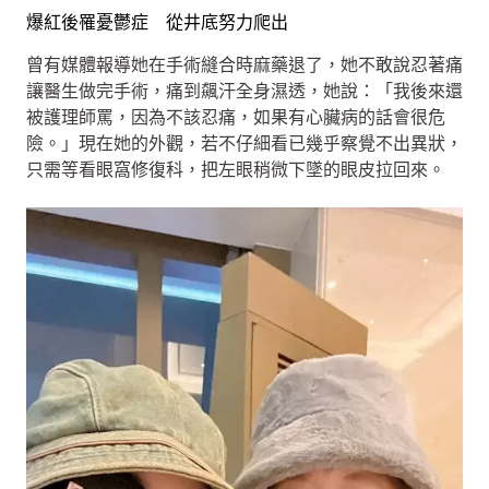
爆紅後罹憂鬱症 從井底努力爬出
曾有媒體報導她在手術縫合時麻藥退了，她不敢說忍著痛
讓醫生做完手術，痛到飆汗全身濕透，她說：「我後來還
被護理師罵，因為不該忍痛，如果有心臟病的話會很危
險。」現在她的外觀，若不仔細看已幾乎察覺不出異狀，
只需等看眼窩修復科，把左眼稍微下墜的眼皮拉回來。