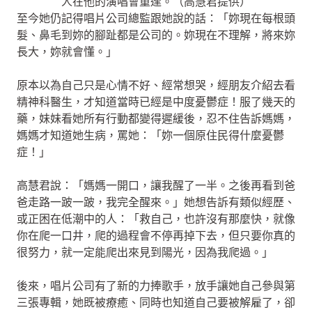
人在他的演唱會重逢。（高慧君提供）
至今她仍記得唱片公司總監跟她說的話：「妳現在每根頭
髮、鼻毛到妳的腳趾都是公司的。妳現在不理解，將來妳
長大，妳就會懂。」
原本以為自己只是心情不好、經常想哭，經朋友介紹去看
精神科醫生，才知道當時已經是中度憂鬱症！服了幾天的
藥，妹妹看她所有行動都變得遲緩後，忍不住告訴媽媽，
媽媽才知道她生病，罵她：「妳一個原住民得什麼憂鬱
症！」
高慧君說：「媽媽一開口，讓我醒了一半。之後再看到爸
爸走路一跛一跛，我完全醒來。」她想告訴有類似經歷、
或正困在低潮中的人：「救自己，也許沒有那麼快，就像
你在爬一口井，爬的過程會不停再掉下去，但只要你真的
很努力，就一定能爬出來見到陽光，因為我爬過。」
後來，唱片公司有了新的力捧歌手，放手讓她自己參與第
三張專輯，她既被療癒、同時也知道自己要被解雇了，卻