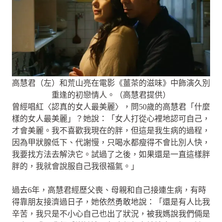
高慧君（左）和荒山亮在電影《薑茶的滋味》中飾演久別
重逢的初戀情人。（高慧君提供）
曾經唱紅〈認真的女人最美麗〉，問50歲的高慧君「什麼
樣的女人最美麗」？她說：「女人打從心裡地認可自己，
才會美麗。我不喜歡我現在的胖，但這是我生病的過程，
因為甲狀腺低下、代謝慢，只喝水都瘦得不會比別人快，
我要找方法去解決它。試過了之後，如果還是一直這樣胖
胖的，我就會說服自己我很福氣。」
過去6年，高慧君經歷父喪、母親和自己接連生病，有時
得靠朋友接濟過日子，她依然勇敢地說：「還是有人比我
辛苦，我只是不小心自己也出了狀況，被我媽說我們倆是