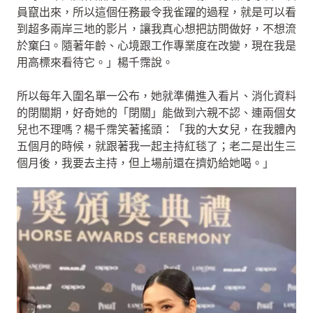
員竄出來，所以這個任務最令我雀躍的過程，就是可以看
到超多兩岸三地的影片，讓我真心想把訪問做好，不想流
於窠臼。隨著年齡、心境跟工作專業度在改變，現在我是
用高標來看待它。」楊千霈說。
所以每年入圍名單一公布，她就準備進入看片、消化資料
的閉關期，好奇她的「閉關」能做到六親不認、連兩個女
兒也不理嗎？楊千霈笑著搖頭：「我的大女兒，在我體內
五個月的時候，就跟著我一起主持紅毯了；老二是出生三
個月後，我要去主持，但上場前還在擠奶給她喝。」