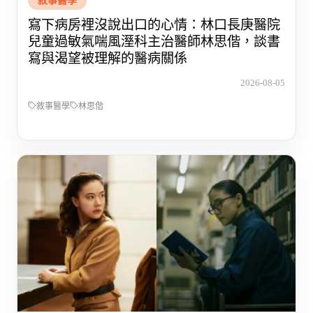
敘事醫學
寫下病房裡沒說出口的心情：林口長庚醫院
兒童過敏氣喘風溼科主治醫師林思偕，談書
寫與渴望被理解的醫病關係
2026-08-05
敘事醫學
林思偕