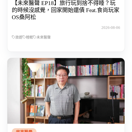
【未來醫聲 EP18】旅行玩到捨不得睡？玩
的時候沒感覺，回家開始還債 Feat.食尚玩家
OS桑阿松
2026-08-06
旅遊
睡眠
未來醫聲