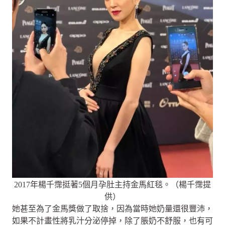
2017年楊千霈挺著5個月孕肚主持金馬紅毯。（楊千霈提
供）
她甚至為了金馬獎做了取捨，因為當時她奶量還很豐沛，
如果不計畫性將乳汁分泌停掉，除了脹奶不舒服，也有可