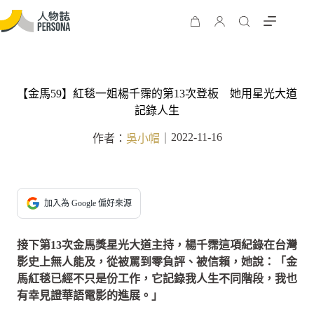
【金馬59】紅毯一姐楊千霈的第13次登板 她用星光大道
記錄人生
2022-11-16
作者：
吳小帽
｜
加入為 Google 偏好來源
接下第13次金馬獎星光大道主持，楊千霈這項紀錄在台灣
影史上無人能及，從被罵到零負評、被信賴，她說：「金
馬紅毯已經不只是份工作，它記錄我人生不同階段，我也
有幸見證華語電影的進展。」