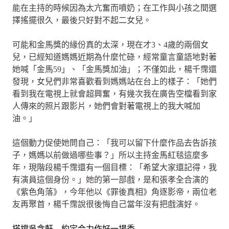
能在主持的時候因為太亢奮而噴奶；在工作與小孩之間選
擇搖擺很久，最後只好對不起二女兒。
可能和金馬獎的緣份真的太深，現在才3、4歲的兩個女
兒，已經知道媽媽近期為什麼忙碌，經常童言童語地對著
她喊「金馬59」、「金馬獎加油」；不僅如此，楊千霈還
發現，女兒們非常喜歡看到媽媽站在台上的樣子：「她們
看到我在電視上就會超興奮，有幾次我在廣告空檔看到家
人傳來的照片跟影片，她們會對著電視上的我大喊加
油。」
這個動力促使她問自己：「我可以留下什麼作品去告訴孩
子，媽媽以前做過哪些事？」所以主持金馬紅毯這麼多
年，現階段楊千霈還有一個目標：「希望大家還記得，我
有演員這個身份。」她的第一部戲，是和張孝全合演的
《紫色角落》，今年他以《罪後真相》角逐影帝，兩位老
友再聚首，楊千霈說很後悔自己當年沒有把戲演好。
搭擋吳念軒 約定合力作好一場秀