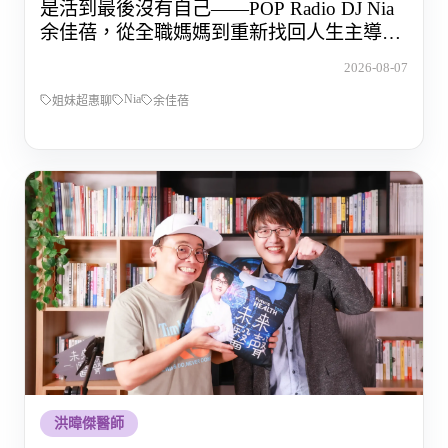
是活到最後沒有自己——POP Radio DJ Nia
余佳蓓，從全職媽媽到重新找回人生主導權
的那段路
2026-08-07
Nia
姐妹超惠聊
余佳蓓
洪暐傑醫師