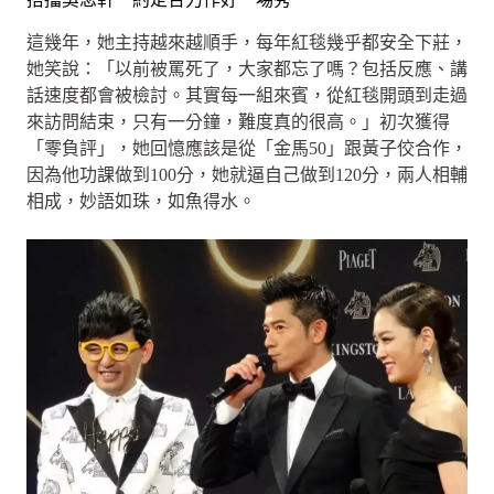
這幾年，她主持越來越順手，每年紅毯幾乎都安全下莊，
她笑說：「以前被罵死了，大家都忘了嗎？包括反應、講
話速度都會被檢討。其實每一組來賓，從紅毯開頭到走過
來訪問結束，只有一分鐘，難度真的很高。」初次獲得
「零負評」，她回憶應該是從「金馬50」跟黃子佼合作，
因為他功課做到100分，她就逼自己做到120分，兩人相輔
相成，妙語如珠，如魚得水。