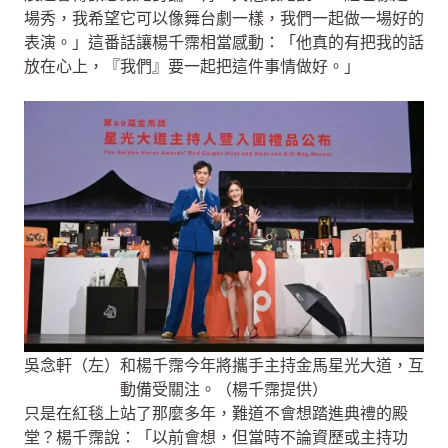
場秀，我希望它可以像舞台劇一樣，我們一起做一場好的
表演。」這番話讓楊千霈相當感動：「他真的有把我的話
放在心上，『我們』要一起把這件事情做好。」
吳念軒（左）和楊千霈今年將攜手主持金馬星光大道，互
動備受關注。（楊千霈提供）
只是在紅毯上站了那麼多年，難道不會想踏進典禮的殿
堂？楊千霈說：「以前會想，但當時不論資歷或主持功