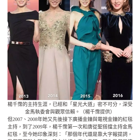
楊千霈的主持生涯，已經和「星光大道」密不可分，深受
金馬執委會與觀眾信賴。（楊千霈提供）
但2007、2008年她又先後接下廣播金鐘與電視金鐘的紅毯
主持，到了2009年，楊千霈第一次和唐從聖搭擋主持金馬
紅毯，至今她印象深刻：「那個年代還是靠大字報提詞，