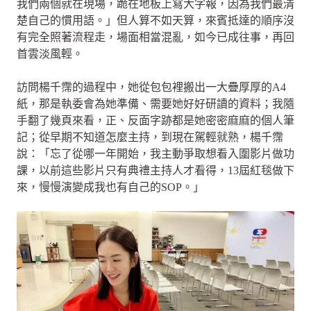
我們兩個就在現場，跪在地板上寫大字報，因為我們最清
楚自己的慣用語。」但人算不如天算，來賓抵達的順序沒
有完全照著流程走，場面相當混亂，如今已成往事，再回
首雲淡風輕。
訪問楊千霈的過程中，她從包包裡搬出一大疊厚厚的A4
紙，那是執委會為她準備、需要她好好研讀的資料；我隨
手翻了幾頁來看，正、反面字跡都是她密密麻麻的個人筆
記；從早期不知道怎麼主持，到現在駕輕就熟，楊千霈
說：「忘了從哪一年開始，我主動爭取想看入圍影片做功
課，以前這些影片只有典禮主持人才看得，13屆紅毯做下
來，慢慢演變成我也有自己的SOP。」