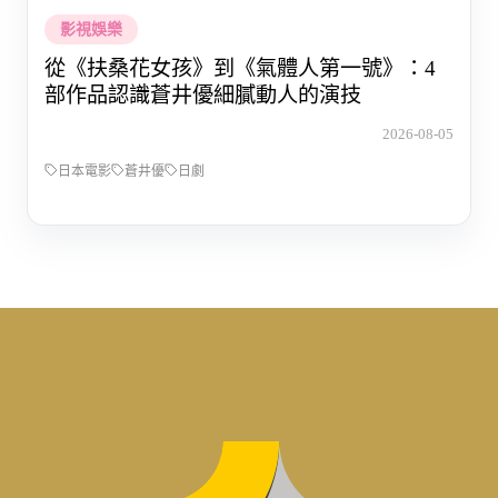
影視娛樂
從《扶桑花女孩》到《氣體人第一號》：4
部作品認識蒼井優細膩動人的演技
2026-08-05
日本電影
蒼井優
日劇