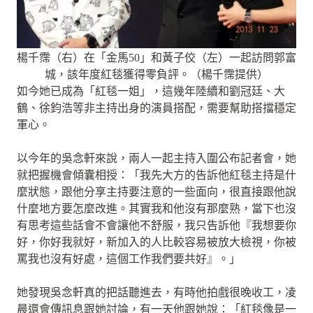
楊千霈（右）在「金馬50」和黃子佼（左）一起訪問郭富
城，該年度紅毯獲得零負評。（楊千霈提供）
如今她已成為「紅毯一姐」，這幾年陸續和劉冠廷、大
鶴、徐鈞浩等非主持出身的演員搭配，需要幫助搭擋穩定
軍心。
以今年的吳念軒來說，兩人一起主持入圍公布記者會，她
就把握機會傾囊相授：「我先大方的告訴他紅毯主持是什
麼狀態，跟他分享主持要注意的一些面向，很直接跟他說
什麼地方要怎麼改進。其實我和他沒有那麼熟，當下也沒
有思考這些話會不會讓他不舒服，我只告訴他『我想要你
好，你好我就好，新加入的人比較容易被放大檢視，你被
罵我也沒有好處，這個工作我們要共好』。」
她發現吳念軒真的把話聽進去，有時他拍戲很晚收工，凌
晨還會傳訊息跟她討論，有一天他跟她說：「紅毯像是一