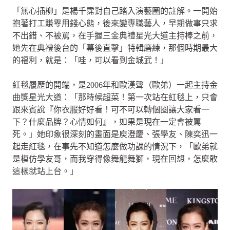
「無心插柳」是楊千霈對自己踏入演藝圈的註解。一開始
抱著打工賺零用錢心態，後來變專職藝人，早期做事只求
不出錯、不被罵，在手握三金典禮星光大道主持棒之前，
她先在典禮後台的「幕後直擊」特輯磨練，那個時期最大
的福利，就是：「哇，可以看到金城武！」
紅毯履歷的開端，是2006年和歐漢聲（歐弟）一起主持金
曲獎星光大道：「那時候超菜！第一次站在紅毯上，只會
跟來賓說『你衣服好好看！可不可以轉個圈讓大家看一
下？什麼品牌？心情如何』，如果是現在一定會被罵
死。」她印象很深刻的畫面是庾澄慶、張學友、陳奕迅一
起走紅毯，在事先不知道怎麼做功課的情況下，「歐弟就
是模仿學友哥，而我穿得像舞龍舞獅，現在回想，怎麼敢
這樣就站上台。」