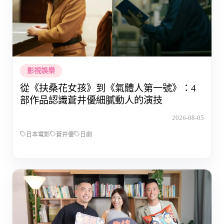
影視娛樂
從《扶桑花女孩》到《氣體人第一號》：4
部作品認識蒼井優細膩動人的演技
2026-08-05
日本電影
蒼井優
日劇