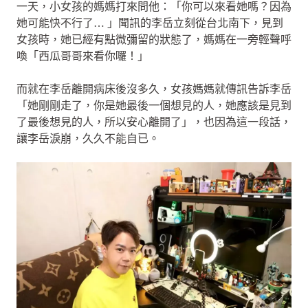
一天，小女孩的媽媽打來問他：「你可以來看她嗎？因為
她可能快不行了… 」聞訊的李岳立刻從台北南下，見到
女孩時，她已經有點微彌留的狀態了，媽媽在一旁輕聲呼
喚「西瓜哥哥來看你囉！」
而就在李岳離開病床後沒多久，女孩媽媽就傳訊告訴李岳
「她剛剛走了，你是她最後一個想見的人，她應該是見到
了最後想見的人，所以安心離開了」，也因為這一段話，
讓李岳淚崩，久久不能自已。