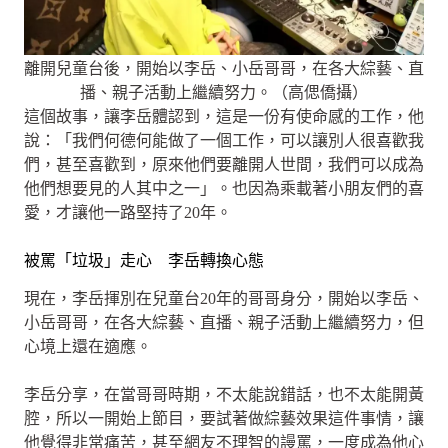
離開兒童台後，開始以李岳、小岳哥哥，在各大綜藝、直
播、親子活動上繼續努力。（高偲僑攝）
這個故事，讓李岳體認到，這是一份有使命感的工作，他
說：「我們何德何能做了一個工作，可以讓別人很喜歡我
們，甚至喜歡到，原來他們要離開人世間，我們可以成為
他們想要見的人其中之一」。也因為乘載著小朋友們的喜
愛，才讓他一路堅持了20年。
被罵「垃圾」走心 李岳轉換心態
現在，李岳揮別在兒童台20年的哥哥身分，開始以李岳、
小岳哥哥，在各大綜藝、直播、親子活動上繼續努力，但
心境上還在適應。
李岳分享，在當哥哥時期，不太能說錯話，也不太能開黃
腔，所以一開始上節目，要試著做綜藝效果這件事情，讓
他覺得非常痛苦，甚至網友不理智的謾罵，一度成為他心