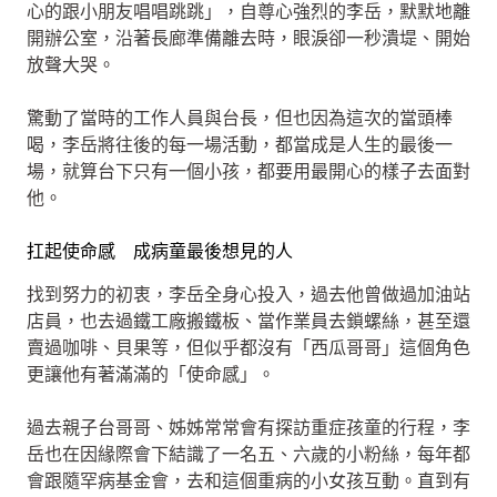
心的跟小朋友唱唱跳跳」，自尊心強烈的李岳，默默地離
開辦公室，沿著長廊準備離去時，眼淚卻一秒潰堤、開始
放聲大哭。
驚動了當時的工作人員與台長，但也因為這次的當頭棒
喝，李岳將往後的每一場活動，都當成是人生的最後一
場，就算台下只有一個小孩，都要用最開心的樣子去面對
他。
扛起使命感 成病童最後想見的人
找到努力的初衷，李岳全身心投入，過去他曾做過加油站
店員，也去過鐵工廠搬鐵板、當作業員去鎖螺絲，甚至還
賣過咖啡、貝果等，但似乎都沒有「西瓜哥哥」這個角色
更讓他有著滿滿的「使命感」。
過去親子台哥哥、姊姊常常會有探訪重症孩童的行程，李
岳也在因緣際會下結識了一名五、六歲的小粉絲，每年都
會跟隨罕病基金會，去和這個重病的小女孩互動。直到有