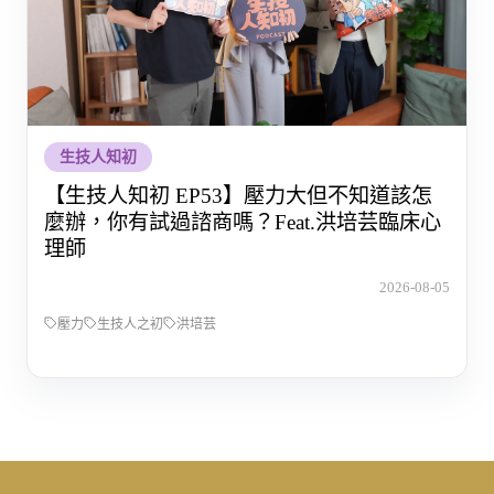
生技人知初
【生技人知初 EP53】壓力大但不知道該怎
麼辦，你有試過諮商嗎？Feat.洪培芸臨床心
理師
2026-08-05
壓力
生技人之初
洪培芸