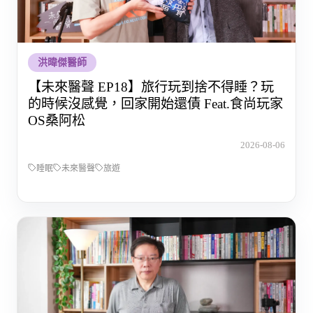
洪暐傑醫師
【未來醫聲 EP18】旅行玩到捨不得睡？玩
的時候沒感覺，回家開始還債 Feat.食尚玩家
OS桑阿松
2026-08-06
睡眠
未來醫聲
旅遊