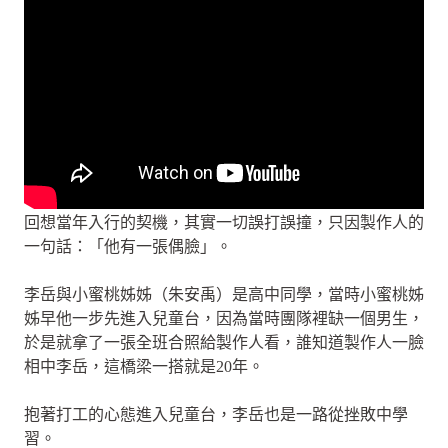
回想當年入行的契機，其實一切誤打誤撞，只因製作人的
一句話：「他有一張偶臉」。
李岳與小蜜桃姊姊（朱安禹）是高中同學，當時小蜜桃姊
姊早他一步先進入兒童台，因為當時團隊裡缺一個男生，
於是就拿了一張全班合照給製作人看，誰知道製作人一臉
相中李岳，這橋梁一搭就是20年。
抱著打工的心態進入兒童台，李岳也是一路從挫敗中學
習。