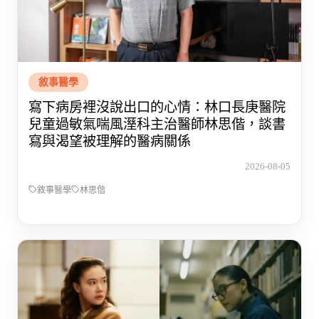
敘事醫學
寫下病房裡沒說出口的心情：林口長庚醫院
兒童過敏氣喘風溼科主治醫師林思偕，談書
寫與渴望被理解的醫病關係
2026-08-05
敘事醫學
林思偕