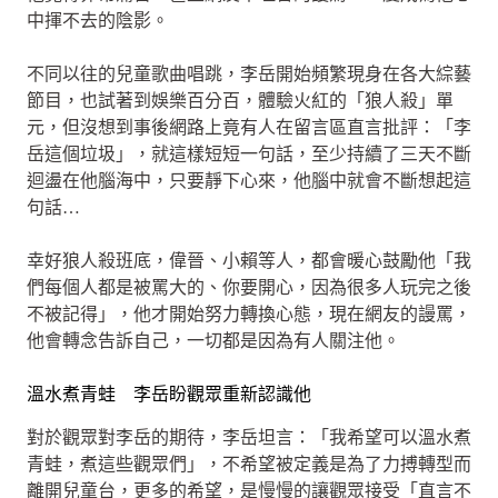
中揮不去的陰影。
不同以往的兒童歌曲唱跳，李岳開始頻繁現身在各大綜藝
節目，也試著到娛樂百分百，體驗火紅的「狼人殺」單
元，但沒想到事後網路上竟有人在留言區直言批評：「李
岳這個垃圾」，就這樣短短一句話，至少持續了三天不斷
迴盪在他腦海中，只要靜下心來，他腦中就會不斷想起這
句話…
幸好狼人殺班底，偉晉、小賴等人，都會暖心鼓勵他「我
們每個人都是被罵大的、你要開心，因為很多人玩完之後
不被記得」，他才開始努力轉換心態，現在網友的謾罵，
他會轉念告訴自己，一切都是因為有人關注他。
溫水煮青蛙 李岳盼觀眾重新認識他
對於觀眾對李岳的期待，李岳坦言：「我希望可以溫水煮
青蛙，煮這些觀眾們」，不希望被定義是為了力搏轉型而
離開兒童台，更多的希望，是慢慢的讓觀眾接受「直言不