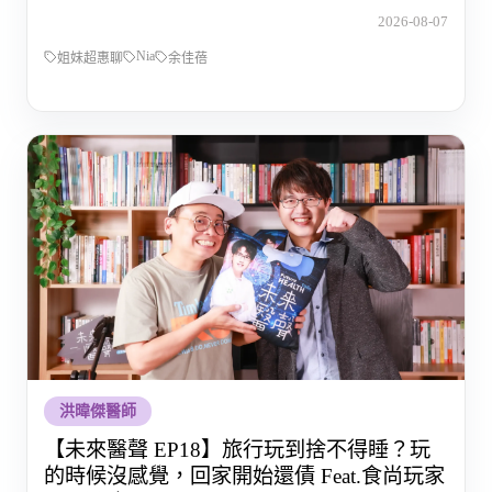
的那段路
2026-08-07
Nia
姐妹超惠聊
余佳蓓
洪暐傑醫師
【未來醫聲 EP18】旅行玩到捨不得睡？玩
的時候沒感覺，回家開始還債 Feat.食尚玩家