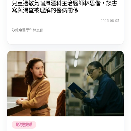
兒童過敏氣喘風溼科主治醫師林思偕，談書
寫與渴望被理解的醫病關係
2026-08-05
敘事醫學
林思偕
影視娛樂