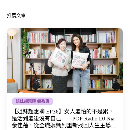
推薦文章
姐妹超惠聊 鐘盈惠
【姐妹超惠聊 EP36】女人最怕的不是累，
是活到最後沒有自己——POP Radio DJ Nia
余佳蓓，從全職媽媽到重新找回人生主導權