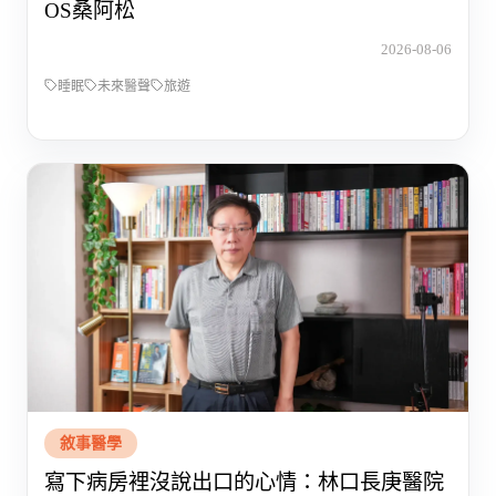
OS桑阿松
2026-08-06
睡眠
未來醫聲
旅遊
敘事醫學
寫下病房裡沒說出口的心情：林口長庚醫院