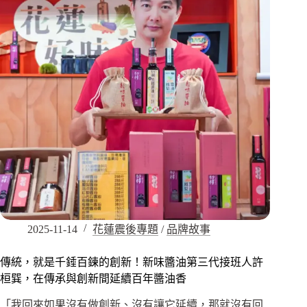
2025-11-14
花蓮震後專題
/
品牌故事
傳統，就是千錘百鍊的創新！新味醬油第三代接班人許
桓巽，在傳承與創新間延續百年醬油香
「我回來如果沒有做創新、沒有讓它延續，那就沒有回