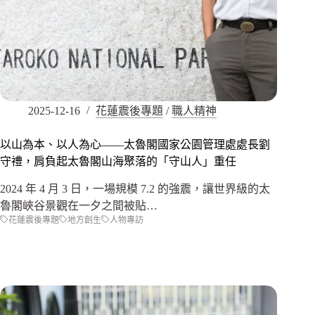
2025-12-16
花蓮震後專題
/
職人精神
以山為本、以人為心——太魯閣國家公園管理處處長劉
守禮，肩負起太魯閣山海聚落的「守山人」重任
2024 年 4 月 3 日，一場規模 7.2 的強震，讓世界級的太
魯閣峽谷景觀在一夕之間被貼…
花蓮震後專題
地方創生
人物專訪