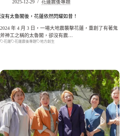
2025-12-29
花蓮震後專題
沒有太魯閣後，花蓮依然閃耀如昔！
2024 年 4 月 3 日，一場大地震襲擊花蓮，重創了有著鬼
斧神工之稱的太魯閣，卻沒有震…
花蓮
花蓮震後專題
地方創生