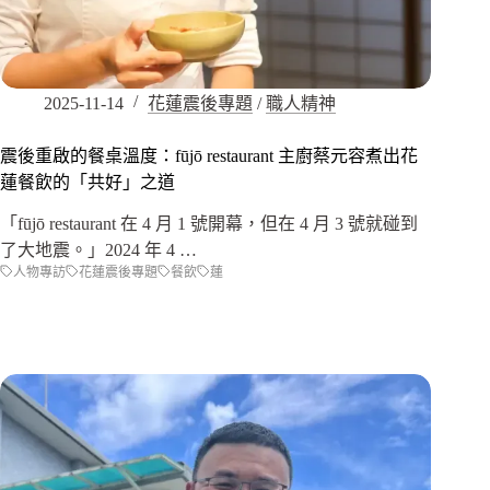
2025-11-14
花蓮震後專題
/
職人精神
震後重啟的餐桌溫度：fūjō restaurant 主廚蔡元容煮出花
蓮餐飲的「共好」之道
「fūjō restaurant 在 4 月 1 號開幕，但在 4 月 3 號就碰到
了大地震。」2024 年 4 …
人物專訪
花蓮震後專題
餐飲
蓮