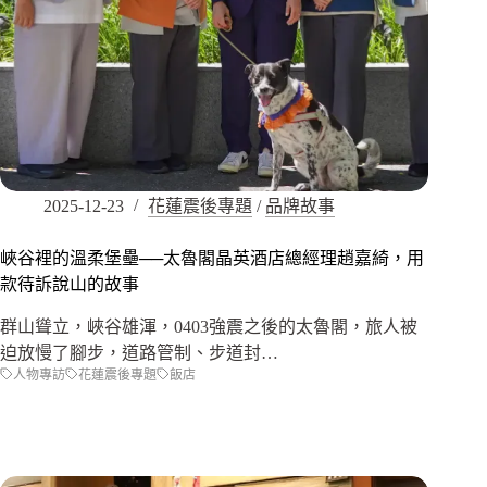
2025-12-23
花蓮震後專題
/
品牌故事
峽谷裡的溫柔堡壘──太魯閣晶英酒店總經理趙嘉綺，用
款待訴說山的故事
群山聳立，峽谷雄渾，0403強震之後的太魯閣，旅人被
迫放慢了腳步，道路管制、步道封…
人物專訪
花蓮震後專題
飯店