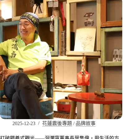
2025-12-23
花蓮震後專題
/
品牌故事
打破餵養式觀光——洄瀾窩董事長葉集偉，用生活的方