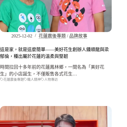
2025-12-02
花蓮震後專題
/
品牌故事
這是家，就是這麼簡單——美好花生創辦人鍾順龍與梁
郁倫，種出屬於花蓮的溫柔與堅韌
時間拉回十多年前的花蓮鳳林鄉，一間名為「美好花
生」的小店誕生，不僅販售各式花生…
花蓮震後專題
職人精神
人物專訪