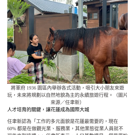
將軍府 1936 園區內舉辦各式活動，吸引大小朋友來遊
玩，未來將規劃以自然地貌為主的永續旅遊行程。（圖片
來源／任聿新）
人才培育的關鍵，讓花蓮成為國際大城
任聿新認為「工作的多元面貌是花蓮最需要的，現在
60% 都是在做觀光業、服務業，其他業態從業人員就不