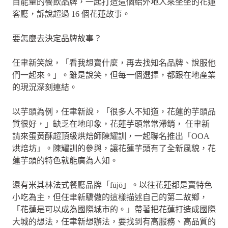
自能量的餐飲品牌，一起打造這個給外地人來坐坐的花蓮
客廳，訴說超過 16 個花蓮故事。
要怎麼去決定品牌故事？
任聿新笑說，「看我想賣什麼，再去找知名品牌、說服他
們一起來。」。雖是說笑，但每一個選擇，都跟在地產業
的現況深刻連結。
以芋頭為例，任聿新說，「很多人不知道，花蓮的芋頭品
質很好，」缺乏在地印象，花蓮芋頭常常滯銷， 任聿新
請來蛋黃酥超頂級烘焙師陳耀訓，一起聯名推出「OOA
烘焙坊」。陳耀訓的參與，讓花蓮芋頭有了全新風貌，花
蓮芋頭的特色就能廣為人知。
還有米其林法式餐廳品牌「fūjō」。以往花蓮都是賣特色
小吃為主，但任聿新驕傲的這樣描述自己的第二故鄉，
「花蓮是可以成為國際城市的。」帶著把花蓮打造成國際
大城的想法，任聿新想辦法，要找到有高服務、高品質的