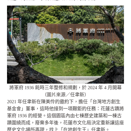
將軍府 1936 耗時三年整修和規劃，於 2024 年 4 月開幕
（圖片來源／任聿新）
2021 年任聿新在陳美伶的邀約下，擔任「台灣地方創生
基金會」董事，這時他接到一項艱鉅的任務：花蓮古蹟將
軍府 1936 的經營。這個園區內由七棟歷史建築和一棟古
蹟圍繞而成，廢棄多年後，花蓮市文化局決定重新讓這座
歷史文化場所再現，找上「在地創生王」任聿新。