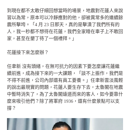
到現在都不太敢仔細回想當時的場景，地震對花蓮人來說
習以為常，原本可以冷靜應對的他，卻被異常多的連續餘
震所擊垮。「4 月 23 日那天，真的是擊潰了我們所有的
人，我一秒都不想待在花蓮，我們全家睡在車子上不敢回
家，甚至在墾丁待了一個禮拜。」
花蓮接下來怎麼辦？
任聿新 沒有頭緒，在無可抗力的因素下要怎麼讓花蓮繼
續前進，成為接下來的一大課題，「談不上振作，我們是
不得不前進，公司內部還有員工要養。」任聿新雲淡風輕
的說出最現實的問題，花蓮人要生存下去，太魯閣在地震
中暫時消失了，為了太魯閣遠道而來的客人，如今要靠什
麼來吸引他們？除了將軍府 1936，還有什麼景點可以支
撐？