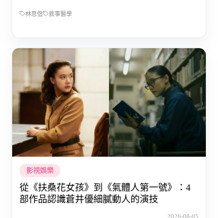
林思偕
敘事醫學
影視娛樂
從《扶桑花女孩》到《氣體人第一號》：4
部作品認識蒼井優細膩動人的演技
2026-08-05