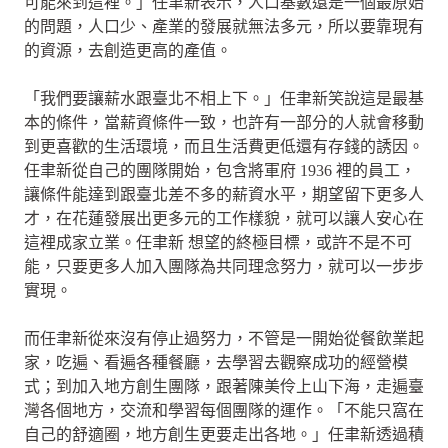
可能來到這裡。」任聿新表示，人口基數還是一個最原始
的問題，人口少、產業的發展就無法多元，所以要靠現有
的資源，去創造更高的產值。
「我們要讓薪水跟臺北不相上下。」任聿新笑說這是最基
本的條件，當薪資條件一致，也許有一部分的人就會移動
到更喜歡的生活環境，而且生活費更低還有存錢的誘因。
任聿新從自己的團隊開始，包含將軍府 1936 裡的員工，
讓條件能達到跟臺北差不多的薪資水平，期望留下更多人
才，在花蓮發展出更多元的工作樣貌，就可以讓人安心在
這裡成家立業。任聿新 想望的終極目標，或許不是不可
能，只要更多人加入團隊為共同理念努力，就可以一步步
實現。
而任聿新從來沒有停止過努力，不管是一開始從餐飲業起
家，吃遍、看遍各種餐廳，去學習去觀察成功的經營模
式；到加入地方創生團隊，跟著陳美伶上山下海，走遍臺
灣各個地方，交流和學習每個團隊的運作。「不能只窩在
自己的舒適圈，地方創生更要走出各地。」任聿新透過積