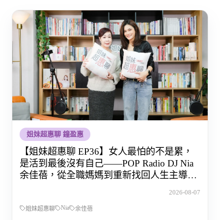
姐妹超惠聊 鐘盈惠
【姐妹超惠聊 EP36】女人最怕的不是累，
是活到最後沒有自己——POP Radio DJ Nia
余佳蓓，從全職媽媽到重新找回人生主導權
的那段路
2026-08-07
Nia
姐妹超惠聊
余佳蓓