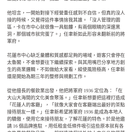
他坦言，一開始對接下經營重任感到不自信，但真的沒人
接的時候，又覺得這件事情捨我其誰。「沒人管理的園
區，卡在市中心就很像一具骷髏，有兩個眼睛的深邃黑
洞，那個城市就完蛋了。」任聿新如此形容未翻新前的將
軍府。
花蓮市中心缺乏量體和質感都足夠的場域，遊客只會停在
太魯閣，不會想要往下繼續探索。與其用嘴巴分享地方創
生的商業邏輯，不如做給大家看，縱使風險極高，任聿新
還是開始為期三年的整修與規劃工作。
從他擅長的餐飲業出發，他把將軍府 1936 定位為：「在
大山大海間的文化美食聚落。」任聿新想要把這裡打造成
「花蓮人的客廳」，「就像大家會在客廳端出最好的茶點
接待朋友一樣。」任聿新希望將軍府 1936 能成為本地人
的驕傲，使用它來接待朋友，了解花蓮的特色。於是他邀
請 16 個品牌進駐 ，用低租金低條件吸引這些原本就有各