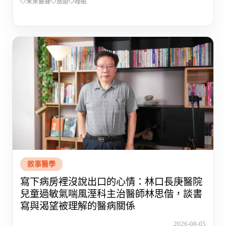
未來醫聲
旅遊
睡眠
敘事醫學
寫下病房裡沒說出口的心情：林口長庚醫院
兒童過敏氣喘風溼科主治醫師林思偕，談書
寫與渴望被理解的醫病關係
2026-08-05