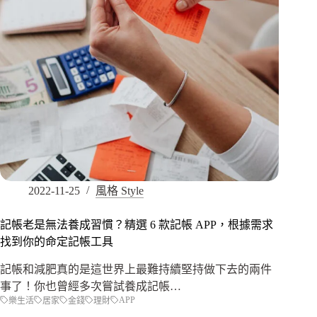
2022-11-25
風格 Style
記帳老是無法養成習慣？精選 6 款記帳 APP，根據需求
找到你的命定記帳工具
記帳和減肥真的是這世界上最難持續堅持做下去的兩件
事了！你也曾經多次嘗試養成記帳…
APP
樂生活
居家
金錢
理財