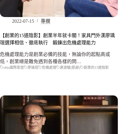
2022-07-15
專欄
【創業的15道陰影】創業半年就卡關！家具門外漢廖瑀
瑄選擇相信、徹底執行 鍛鍊出危機處理能力
危機處理能力是創業必備的技能，無論你的起點高或
低，創業總是難免遇到各種各樣的問…
obis國際家居
廖瑀瑄
危機處理
唐源駿(凱爺)
創業的15道陰影