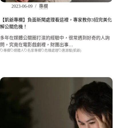
2023-06-09
專欄
【凱爺專欄】負面新聞處理看這裡，專家教你3招完美化
解公關危機！
多年在媒體公關圈打滾的經驗中，很常遇到好奇的人詢
問，究竟在電影戲劇裡，財團出事…
專欄
媒體人
名家專欄
危機處理
唐源駿(凱爺)