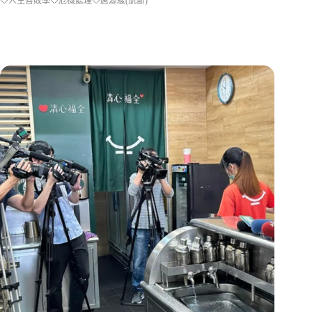
人生善敗學
危機處理
唐源駿(凱爺)