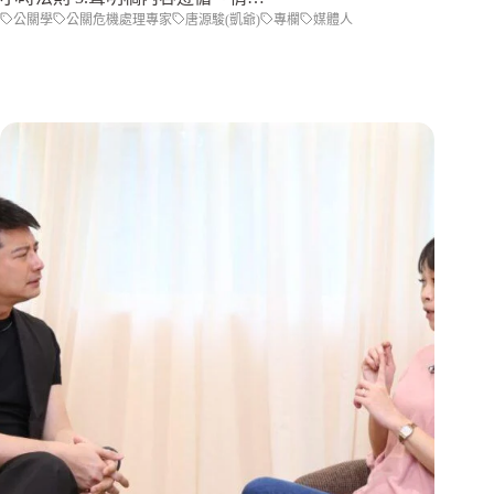
公關學
公關危機處理專家
唐源駿(凱爺)
專欄
媒體人