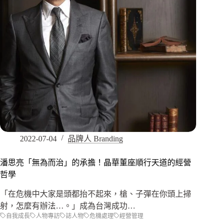
2022-07-04
品牌人 Branding
潘思亮「無為而治」的承擔！晶華董座順行天道的經營
哲學
「在危機中大家是頭都抬不起來，槍、子彈在你頭上掃
射，怎麼有辦法…。」成為台灣成功…
自我成長
人物專訪
誌人物
危機處理
經營管理