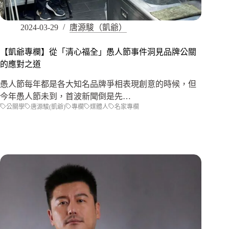
2024-03-29
唐源駿（凱爺）
【凱爺專欄】從「清心福全」愚人節事件洞見品牌公關
的應對之道
愚人節每年都是各大知名品牌爭相表現創意的時候，但
今年愚人節未到，首波新聞倒是先…
公關學
唐源駿(凱爺)
專欄
媒體人
名家專欄