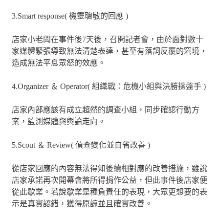
3.Smart response( 機靈聰敏的回應 )
店家小老闆在事件後7天後，召開記者會，由於面對數十
家媒體緊張導致無法清楚表達，甚至有落詞反覆的窘境，
造成無法平息眾怒的效應。
4.Organizer ＆ Operator( 組織戰：危機小組與決勝操盤手 )
店家內部應該有成立超然的調查小組，同步確認行動方
案，監測媒體與輿論走向。
5.Scout ＆ Review( 偵查變化並自省改善 )
從店家回應的內容無法得知後續相對應的改善措施，雖說
店家承諾再次開幕會將所得捐作公益，但此事件後店家便
從此歇業。若說歇業是種負責任的表現，大眾更想要的表
示是真實認錯，獲得原諒並且確實改善。