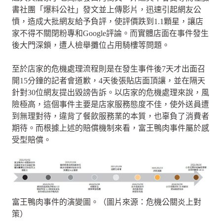
書社團「爆料公社」發文並上傳影片，迅速引起網友公
憤，造成大批網友給予負評，使評價跌到1.1顆星，讓店
家不得不關閉粉專和Google評論。而實體店面在事件發生
後大門深鎖，遭人檢舉攤位占用騎樓等問題。
至於店家的危機處理流程則是在發生事件後7天才出面召
開15分鐘的記者會道歉，4天後張貼店面頂讓，並在隔天
針對30位網友提出毀謗告訴。以店家的危機處理來說，風
險極高，這個事件主要是店家服務態度不佳，使外送員遭
到無理對待，違背了餐飲服務業的本質，也辜負了消費者
期待。而根據上述的賠償機制來看，富王鴨肉事件屬於感
受型賠償。
富王鴨肉事件的演變圖。（圖片來源：危機公關炎上對
策）