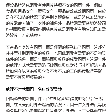
假設品牌造成消費者使用後持續不安的問題事件，例如：
食品與用品安全、環境安全、藥品療效或效期問題，由於
是在不知情的狀況下危害到身體健康，或是造成無法覺察
的後遺症。除了一次性的補償外，品牌還需要密切追蹤觀
察相關發展直到觀察期結束後或是消費者主動告知已無需
追蹤後，方能結案。
若產品本身沒有問題，而是伴隨的服務出了問題，這部分
往往牽扯到消費者的尊嚴，也因此消費者需要的不是物質
條件的賠償，而是事關臉面與尊嚴的感受問題。這類事件
的處理方式就需要透過巧妙回應與應對技巧才可解決。品
牌如何在以客為尊與企業不卑不亢的正向態度取得平衡，
需要不斷累積經驗的。
處理不當就關門 名店敲響警鐘！
回顧過去的新聞事件，台中知名4.8顆星的店家「富王鴨
肉」在某天內用外帶爆滿的情況下，因一位女外送員等候
過久與店家小老闆爆發口角衝突，外送員不甘受辱而在臉