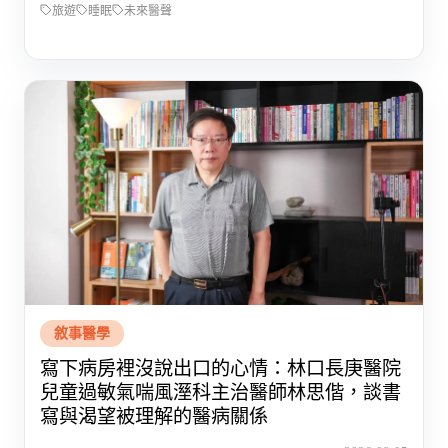
旅遊
睡眠
未來醫聲
敘事醫學
寫下病房裡沒說出口的心情：林口長庚醫院
兒童過敏氣喘風溼科主治醫師林思偕，談書
寫與渴望被理解的醫病關係