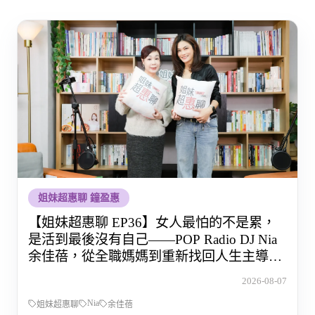
姐妹超惠聊 鐘盈惠
【姐妹超惠聊 EP36】女人最怕的不是累，
是活到最後沒有自己——POP Radio DJ Nia
余佳蓓，從全職媽媽到重新找回人生主導權
的那段路
2026-08-07
Nia
姐妹超惠聊
余佳蓓