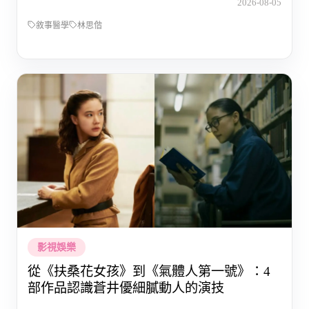
2026-08-05
敘事醫學
林思偕
影視娛樂
從《扶桑花女孩》到《氣體人第一號》：4
部作品認識蒼井優細膩動人的演技