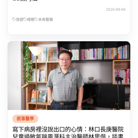
2026-08-06
旅遊
睡眠
未來醫聲
敘事醫學
寫下病房裡沒說出口的心情：林口長庚醫院
兒童過敏氣喘風溼科主治醫師林思偕，談書