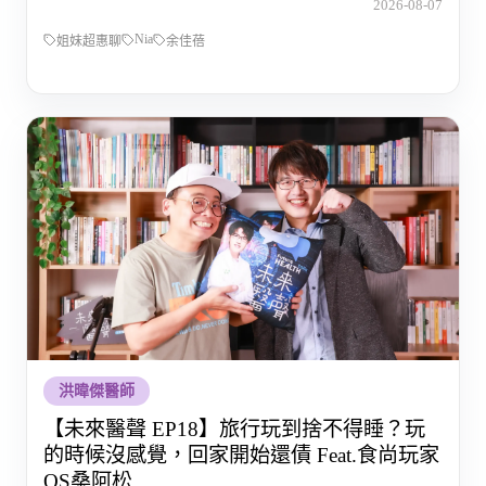
2026-08-07
Nia
姐妹超惠聊
余佳蓓
洪暐傑醫師
【未來醫聲 EP18】旅行玩到捨不得睡？玩
的時候沒感覺，回家開始還債 Feat.食尚玩家
OS桑阿松