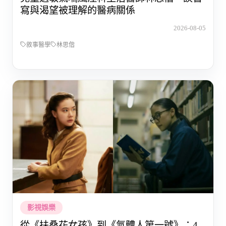
寫與渴望被理解的醫病關係
2026-08-05
敘事醫學
林思偕
影視娛樂
從《扶桑花女孩》到《氣體人第一號》：4