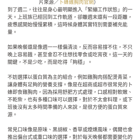
片來源／
卜蜂雞胸肉官網
）
到了週二，往往是身心最明顯進入「緊繃工作狀態」的一
天。上班族已經回到工作軌道，卻離週末還有一段距離，
疲憊感開始慢慢累積，這時候身體其實特別需要補充能
量。
如果晚餐還是像週一一樣偏清淡，反而容易撐不住，不只
晚上容易餓，甚至會忍不住想找零食或吃宵夜。這一天的
關鍵，不是少吃，而是吃得「夠穩」。
不妨選擇以蛋白質為主的組合，例如雞胸肉搭配燙青菜，
讓身體有足夠的營養支撐。像是在超商或超市很常見的卜
蜂即食雞胸肉，因為採用舒肥方式處理，口感相對軟嫩、
不乾柴，也有多種口味可以選擇，對於不太會料理，或下
班後沒有太多時間準備的人來說，是很方便的蛋白質來
源。
常見口味像是原味、黑胡椒、香草或煙燻風味，偶爾也會
推出偏台式或重口味的選擇，對於每天晚餐都需要變化的