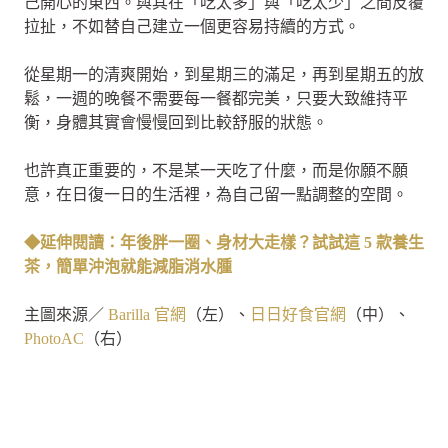
己開心的東西。與其在「吃太多」與「吃太少」之間反覆
拉扯，不如替自己建立一個更容易持續的方式。
從星期一的清爽開始，到星期三的滿足，再到星期五的放
鬆，一週的晚餐不需要每一餐都完美，只要大致維持平
衡，身體其實會慢慢回到比較舒服的狀態。
也許真正重要的，不是某一天吃了什麼，而是你願不願
意，在日復一日的生活裡，為自己留一點調整的空間。
◆延伸閱讀：年後胖一圈、身材大走樣？試試這 5 款養生
茶，簡單沖泡就能減脂消水腫
主圖來源／
Barilla 官網
（左）、
日日好食官網
（中）、
PhotoAC
（右）