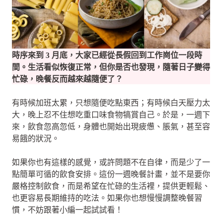
時序來到 3 月底，大家已經從長假回到工作崗位一段時
間。生活看似恢復正常，但你是否也發現，隨著日子變得
忙碌，晚餐反而越來越隨便了？
有時候加班太累，只想隨便吃點東西；有時候白天壓力太
大，晚上忍不住想吃重口味食物犒賞自己。於是，一週下
來，飲食忽高忽低，身體也開始出現疲憊、脹氣，甚至容
易餓的狀況。
如果你也有這樣的感覺，或許問題不在自律，而是少了一
點簡單可循的飲食安排。這份一週晚餐計畫，並不是要你
嚴格控制飲食，而是希望在忙碌的生活裡，提供更輕鬆、
也更容易長期維持的吃法。如果你也想慢慢調整晚餐習
慣，不妨跟著小編一起試試看！