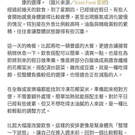
康的選擇。（圖片來源／
Kind Food 官網
）
經過前幾天的飲食，到了星期四，已經接近假日，有些人
會開始感覺身體變得比較疲憊，甚至出現脹氣或消化變慢
的情況。特別是在外食比例較高時，油脂與精緻澱粉的累
積，往往會讓整體狀態變得有些沉重。
這一天的晚餐，比起再吃一頓豐盛的大餐，更適合讓腸胃
稍微休息一下。飲食搭配可以簡單、清爽一點，也是在為
即將到來的假日做準備。像是將部分白飯換成高膳食纖維
的花椰菜米，搭配清炒蔬菜、雞肉或豆腐，就是一種吃得
飽、但整體負擔較低的選擇，也很適合正在減脂的人。
在全聯或家樂福都能找到冷凍花椰菜米，準備起來相對方
便，不需要額外處理，簡單加熱就能搭配主餐。對於平日
已經有些疲累、但又不想吃得太油膩的人來說，是一種比
較輕鬆的調整方式。
比起大幅度改變飲食，這樣的安排更像是幫身體先「整理
一下狀態」，讓自己在進入週末前，回到一個比較輕鬆、