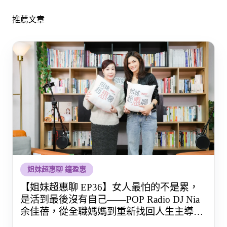
推薦文章
姐妹超惠聊 鐘盈惠
【姐妹超惠聊 EP36】女人最怕的不是累，
是活到最後沒有自己——POP Radio DJ Nia
余佳蓓，從全職媽媽到重新找回人生主導權
的那段路