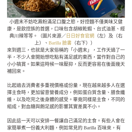
小週末不妨吃澱粉滿足口腹之慾，好控麵不僅美味又健
康，是飲控族的首選，口味包含胡椒乾蝦、台式油蔥、經
典川辣等等。（圖片來源／
日日好食官網
（左）及（右
上）、
Barilla 臉書
（右下））
來到週三，也就是大家俗稱的「小週末」，工作天過了一
半，不少人會開始想吃點有滿足感的東西，當作對自己的
小小犒賞。如果這時候一味壓抑，反而更容易在後面幾天
補回來。
比起過去消費者多重視價格或份量，現在越來越多人在選
擇主食時，更加留意營養成分，例如蛋白質含量、膳食纖
維，以及吃完之後身體的感受。畢竟同樣是主食，不同的
組成，對血糖與飽足感的影響其實差異不小。
因此這一天可以安排一餐讓自己滿足的主食。有些人會在
家簡單煮一份義大利麵，例如常見的 Barilla 百味來，有