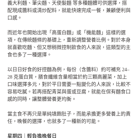
義大利麵、筆尖麵、天使髮麵 等多種麵體可供選擇，搭
配現成醬料或清炒配料，就能快速完成一餐，兼顧便利與
口感。
而近年也開始出現「高蛋白麵」或「機能麵」這樣的選
項，在傳統麵條的基礎上，重新調整營養比例。對於本身
就喜歡吃麵、但又想稍微控制飲食的人來說，這類型的主
食也多了一種選擇。
以日日好食的好控麵為例，每份（含醬料）約可補充 24–
28 克蛋白質，膳食纖維含量相當於約三顆高麗菜，加上
口味選擇多元，對於平日需要一點變化的人來說，比較不
容易吃膩。若再搭配青菜與蛋或豆腐，就能在保有麵食口
感的同時，讓整體營養更均衡。
當主食不再只是單純填飽肚子，而能承擔更多營養上的責
任，晚餐的選擇，也就多了一種新的可能。
星期四｜輕負擔晚餐日