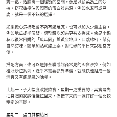
爽一點，給腸胃一個緩衝的空間。像是以蔬菜為主的沙
拉，搭配橄欖油與簡單的蛋白質來源，例如水煮蛋或豆
腐，就是一個不錯的選擇。
如果擔心這樣吃會不夠有飽足感，也可以加入少量主食，
例如地瓜或半份飯，讓整體吃起來更有支撐感。像是小編
私心很常回購的「瓜瓜園」蒸黃金地瓜，口感綿密、帶有
自然甜味，簡單加熱就能上桌，對忙碌的平日來說相當方
便。
搭配方面，也可以選擇全聯或超商常見的即食沙拉，例如
桂冠沙拉系列，幾乎不需要額外準備，就能快速組成一餐
清爽又有飽足感的晚餐。
比起一下子大幅度改變飲食，星期一更重要的，其實是先
把身體的狀態慢慢拉回來，為接下來的一週打好一個比較
穩定的基礎。
星期二｜蛋白質補給日