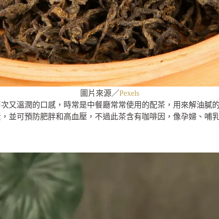
圖片來源／
Pexels
層次又溫潤的口感，時常是中餐廳常常使用的配茶，用來解油膩
素，並可預防肥胖和高血壓，不過此茶含有咖啡因，像孕婦、哺