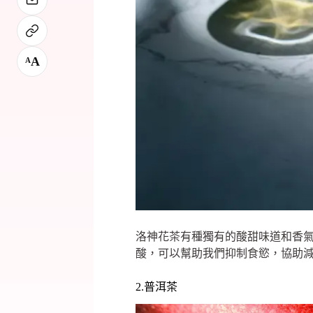
A
A
洛神花茶有種獨有的酸甜味道和香
酸，可以幫助我們抑制食慾，協助減
2.普洱茶