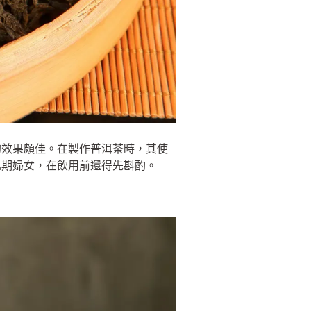
的效果頗佳。在製作普洱茶時，其使
乳期婦女，在飲用前還得先斟酌。