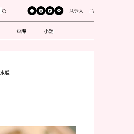
登入
短課
小舖
消水腫