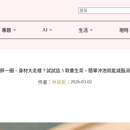
AI
專題
生活
現時
胖一圈、身材大走樣？試試這 5 款養生茶，簡單沖泡就能減脂
2026-03-02
作者：
林玫妮
｜