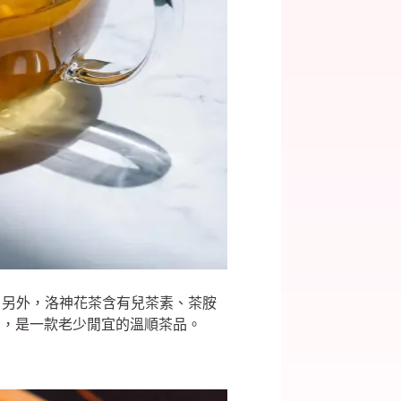
。另外，洛神花茶含有兒茶素、茶胺
，，是一款老少閒宜的溫順茶品。