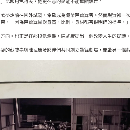
。」比起角色得失，他更在意的是能不能繼續跳舞。
帶著夢想前往國外試鏡，希望成為職業芭蕾舞者。然而現實卻一
結束。「因為芭蕾舞團對身高、比例、身材都有很明確的標準。
的方向。也正是在那段低潮期，陳武康提出一個改變人生的提議
3歲的蘇威嘉與陳武康及夥伴們共同創立驫舞劇場，開啟另一條