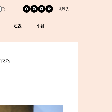
登入
短課
小舖
由之路