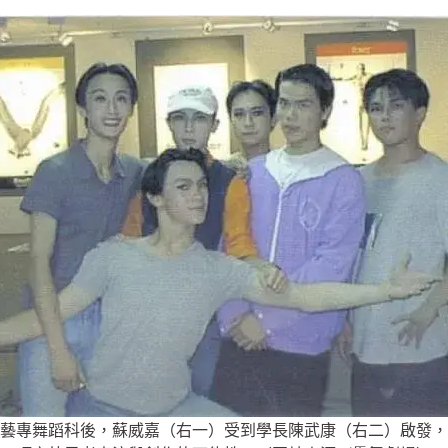
藝專舞蹈科後，蘇威嘉（右一）受到學長陳武康（右二）啟發，