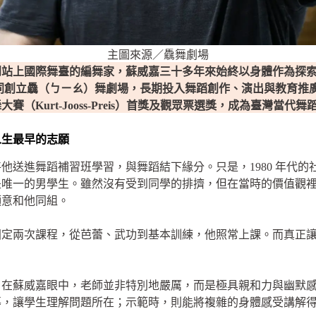
主圖來源／驫舞劇場
到站上國際舞臺的編舞家，蘇威嘉三十多年來始終以身體作為探
共同創立驫（ㄅㄧㄠ）舞劇場，長期投入舞蹈創作、演出與教育推廣
（Kurt-Jooss-Preis）首獎及觀眾票選獎，成為臺灣當代
人生最早的志願
他送進舞蹈補習班學習，與舞蹈結下緣分。只是，1980 年代
是唯一的男學生。雖然沒有受到同學的排擠，但在當時的價值觀
願意和他同組。
固定兩次課程，從芭蕾、武功到基本訓練，他照常上課。而真正
。在蘇威嘉眼中，老師並非特別地嚴厲，而是極具親和力與幽默
導，讓學生理解問題所在；示範時，則能將複雜的身體感受講解