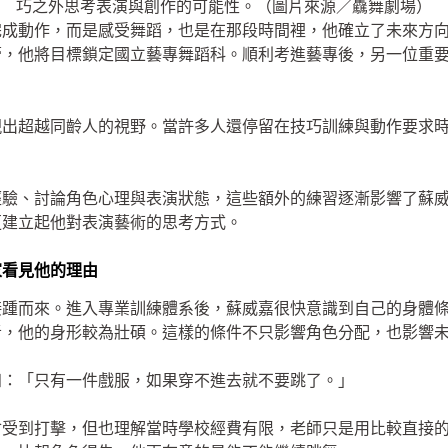
巧之外思考表演與創作的可能性。（圖片來源／驫舞劇場）
完成動作，而是感受舞蹈，也是在那段時間裡，他確立了未來方
蕾，他將目標鎖定國立藝專舞蹈科。順利考進藝專後，另一位重
現出超越同齡人的視野。當許多人還停留在技巧訓練與動作要求
經驗、討論角色心理與表演狀態，這些額外的練習逐漸影響了蘇
更建立起他對表演藝術的思考方式。
家看見他的理由
接踵而來。進入專業訓練體系後，蘇威嘉很快意識到自己的身體
者，他的身形較為壯碩。這樣的條件不只影響角色分配，也影響
知：「只有一件戲服，如果穿不進去就不要跳了。」
會受到打擊，但也理解當時學校經費有限，老師只是用比較直接