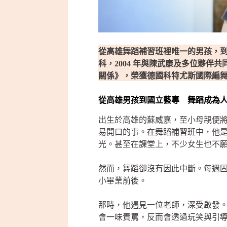
從高雄舞蹈補習班裡唯一的男孩，
科，2004 年與陳武康及多位夥伴
關係》，榮獲德國科特尤斯國際編舞大賽
從高雄男孩到國立藝專 舞蹈成為
出生於高雄的蘇威嘉，至小母親便將
易開口的事。在舞蹈補習班中，他
光。甚至在課堂上，不少女生也不
然而，舞蹈卻沒有因此中斷。每週
小畢業前後。
那時，他遇見一位老師，深受啟發
會一味責罵，反而會透過玩笑與引