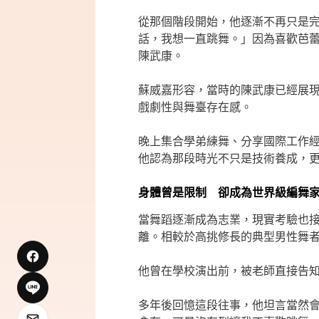
從那個階段開始，他逐漸不再只是
話，我想一直跳舞。」因為喜歡芭
陳武康。
蘇威嘉形容，當時的陳武康已經展
戲劇性與舞臺存在感。
晚上集合學弟練舞、分享國際工作
他認為那段時光不只是技術養成，
身體曾是限制 卻成為世界級編舞
當舞蹈逐漸成為志業，現實考驗也
離。相較於高挑修長的典型男性舞
他曾在學校演出前，被老師直接告
多年後回憶這段往事，他坦言當然