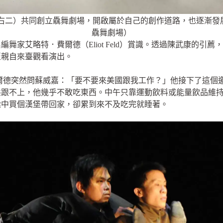
康（右二）共同創立驫舞劇場，開啟屬於自己的創作道路，也逐漸
驫舞劇場）
舞家艾略特．費爾德（Eliot Feld）賞識。透過陳武康的引
至親自來臺觀看演出。
，費爾德突然問蘇威嘉：「要不要來美國跟我工作？」他接下了這
態跟不上，他幾乎不敢吃東西。中午只靠運動飲料或能量飲品維
途中買個漢堡帶回家，卻累到來不及吃完就睡著。