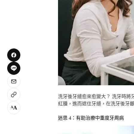
洗牙後牙縫愈來愈變大？ 洗牙時將
紅腫，進而遮住牙縫，在洗牙後牙
A
A
迷思 4：有助治療中重度牙周病