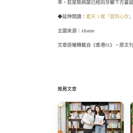
率，若是致病菌已經向牙齦下方蔓
◆延伸閱讀：
夏天 3 樣「甜到心
主圖來源：xframe
文章授權轉載自《香港01》，原文
推薦文章