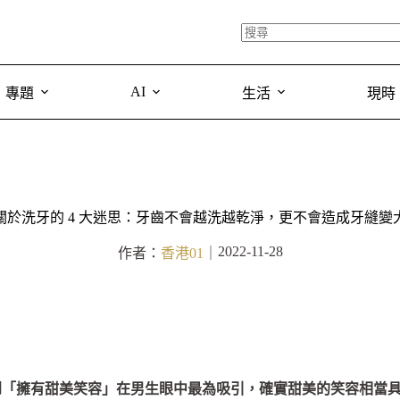
AI
專題
生活
現時
關於洗牙的 4 大迷思：牙齒不會越洗越乾淨，更不會造成牙縫變
2022-11-28
作者：
香港01
｜
到「擁有甜美笑容」在男生眼中最為吸引，確實甜美的笑容相當