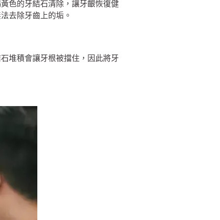
褐黃色的牙結石清除，讓牙齦恢復健
無法去除牙齒上的垢。
結石堆積會讓牙根被擋住，因此將牙