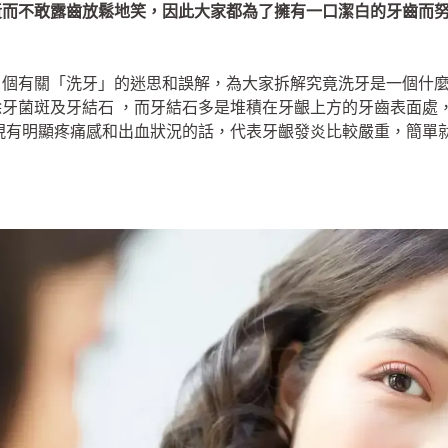
黃而不敢露齒放鬆地笑，因此大家都為了擁有一口潔白的牙齒而
4 個有關「洗牙」的迷思和誤解，為大家拆解究竟洗牙是一個什
牙菌斑及牙結石 ，而牙結石多是堆積在牙齦上方的牙齒表面處
現有明顯疼痛感和出血狀況的話，代表牙齦發炎比較嚴重，簡單