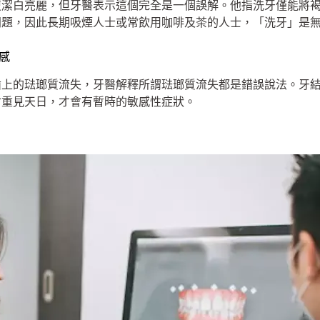
復潔白亮麗，但牙醫表示這個完全是一個誤解。他指洗牙僅能將
問題，因此長期吸煙人士或常飲用咖啡及茶的人士，「洗牙」是
感
齒上的琺瑯質流失，牙醫解釋所謂琺瑯質流失都是錯誤說法。牙
會重見天日，才會有暫時的敏感性症狀。