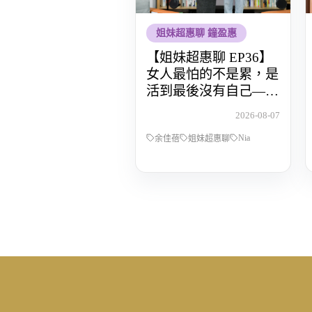
姐妹超惠聊 鐘盈惠
【姐妹超惠聊 EP36】
女人最怕的不是累，是
活到最後沒有自己——
POP Radio DJ Nia 余佳
2026-08-07
蓓，從全職媽媽到重新
Nia
找回人生主導權的那段
余佳蓓
姐妹超惠聊
路