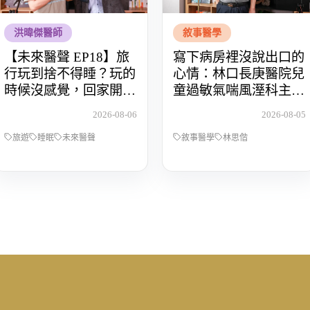
洪暐傑醫師
敘事醫學
【未來醫聲 EP18】旅
寫下病房裡沒說出口的
行玩到捨不得睡？玩的
心情：林口長庚醫院兒
時候沒感覺，回家開始
童過敏氣喘風溼科主治
還債 Feat.食尚玩家OS
醫師林思偕，談書寫與
2026-08-06
2026-08-05
桑阿松
渴望被理解的醫病關係
旅遊
睡眠
未來醫聲
敘事醫學
林思偕