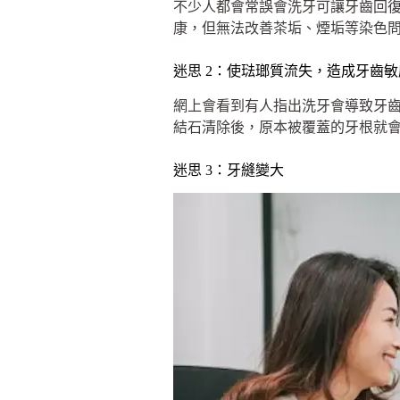
不少人都會常誤會洗牙可讓牙齒回
康，但無法改善茶垢、煙垢等染色
迷思 2：使琺瑯質流失，造成牙齒敏
網上會看到有人指出洗牙會導致牙
結石清除後，原本被覆蓋的牙根就
迷思 3：牙縫變大