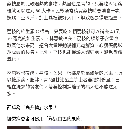
荔枝屬於比較溫熱的食物，熱量也是高的，只要吃 6 顆荔
枝就可以吃到 80 大卡。民眾通常購買荔枝時普遍會一次
選購 2 至 5 斤，加上荔枝很好入口，導致容易攝取過量。
荔枝的維生素 C 很高，只要吃 6 顆荔枝就可以補充 40 到
50 毫克的維生素 C，林惠敏補充，荔枝的鎂離子含量也
較其他水果高，適合大量運動後補充電解質、心臟疾病以
及虛弱的長者。此外，荔枝也能保護人體細胞，避免身體
氧化。
林惠敏也提醒，荔枝、芒果一樣都屬於高熱量的水果，所
以糖尿病、肥胖、高3酸甘油酯血等患者要控制份量；已
經在洗腎的腎友們，若要控制鉀離子的病人也不能吃太
多。
西瓜為「高升糖」水果！
糖尿病患者可食用「靠近白色的果肉」