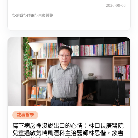
2026-08-06
旅遊
睡眠
未來醫聲
敘事醫學
寫下病房裡沒說出口的心情：林口長庚醫院
兒童過敏氣喘風溼科主治醫師林思偕，談書