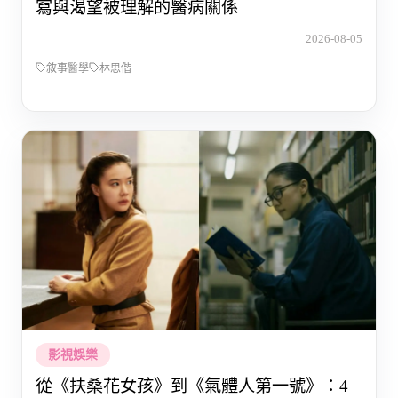
寫與渴望被理解的醫病關係
2026-08-05
敘事醫學
林思偕
影視娛樂
從《扶桑花女孩》到《氣體人第一號》：4