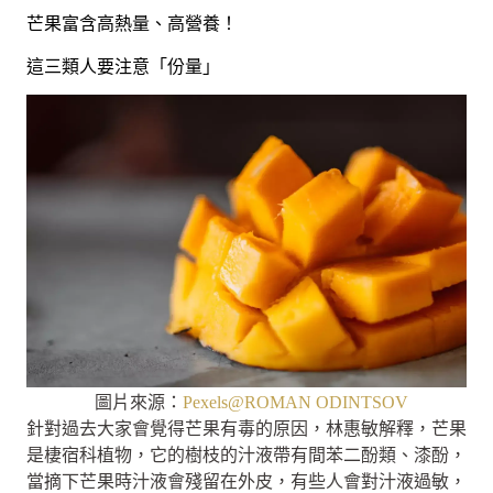
芒果富含高熱量、高營養！
這三類人要注意「份量」
圖片來源：
Pexels@ROMAN ODINTSOV
針對過去大家會覺得芒果有毒的原因，林惠敏解釋，芒果
是棲宿科植物，它的樹枝的汁液帶有間苯二酚類、漆酚，
當摘下芒果時汁液會殘留在外皮，有些人會對汁液過敏，