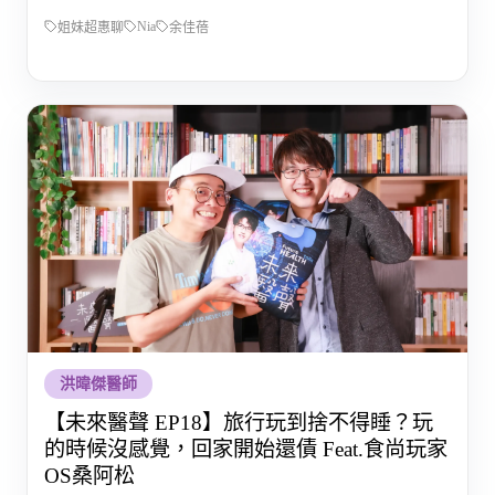
Nia
姐妹超惠聊
余佳蓓
洪暐傑醫師
【未來醫聲 EP18】旅行玩到捨不得睡？玩
的時候沒感覺，回家開始還債 Feat.食尚玩家
OS桑阿松