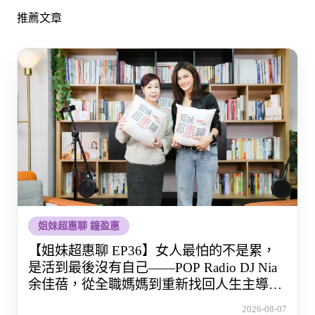
推薦文章
姐妹超惠聊 鐘盈惠
【姐妹超惠聊 EP36】女人最怕的不是累，
是活到最後沒有自己——POP Radio DJ Nia
余佳蓓，從全職媽媽到重新找回人生主導權
的那段路
2026-08-07