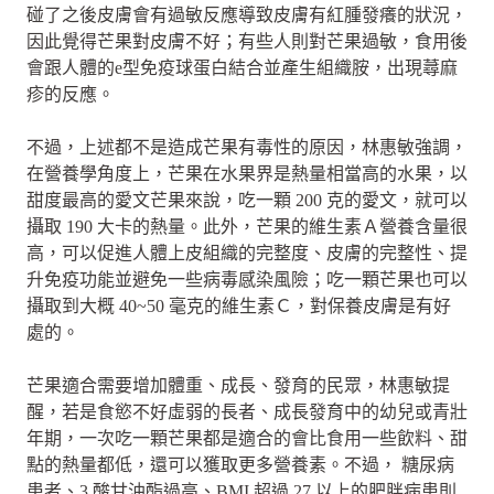
碰了之後皮膚會有過敏反應導致皮膚有紅腫發癢的狀況，
因此覺得芒果對皮膚不好；有些人則對芒果過敏，食用後
會跟人體的e型免疫球蛋白結合並產生組織胺，出現蕁麻
疹的反應。
不過，上述都不是造成芒果有毒性的原因，林惠敏強調，
在營養學角度上，芒果在水果界是熱量相當高的水果，以
甜度最高的愛文芒果來說，吃一顆 200 克的愛文，就可以
攝取 190 大卡的熱量。此外，芒果的維生素Ａ營養含量很
高，可以促進人體上皮組織的完整度、皮膚的完整性、提
升免疫功能並避免一些病毒感染風險；吃一顆芒果也可以
攝取到大概 40~50 毫克的維生素Ｃ，對保養皮膚是有好
處的。
芒果適合需要增加體重、成長、發育的民眾，林惠敏提
醒，若是食慾不好虛弱的長者、成長發育中的幼兒或青壯
年期，一次吃一顆芒果都是適合的會比食用一些飲料、甜
點的熱量都低，還可以獲取更多營養素。不過， 糖尿病
患者、3 酸甘油酯過高、BMI 超過 27 以上的肥胖病患則