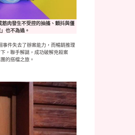
或筋肉發生不受控的抽搐、顫抖與僵
魔」也不為過。
某個事件失去了辦案能力，而暢銷推理
會下，聯手解謎，成功破解兇殺案
謎團的搭檔之旅。