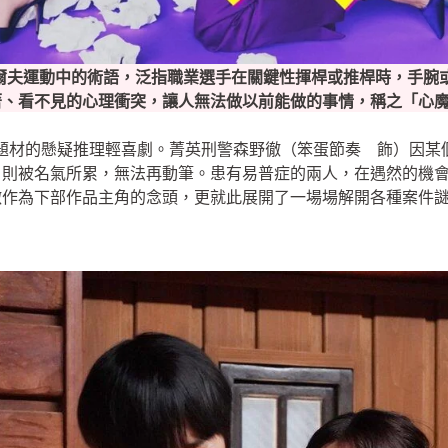
高爾夫運動中的術語，泛指職業選手在關鍵性揮桿或推桿時，手腕
著、看不見的心理衝突，讓人無法做以前能做的事情，稱之「心
症為題材的懸疑推理輕喜劇。菁英刑警森野徹（笨蛋節奏 飾）因
）則被名氣所累，無法再動筆。患有易普症的兩人，在遇然的機
徹作為下部作品主角的念頭，更就此展開了一場場解開各種案件