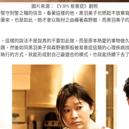
圖片來源：《YIPS 易普症》劇照
仍堅守刑警之職的信念，看著這樣的他，黑羽美子也燃起不放棄
起筆來，也是如此，她才會以取材之由纏著森野徹，而黑羽美子
」，這樣的說法不是說真的不要如此做，而是原本熱愛的事物做
難題，然後如同黑羽美子與森野徹那般被易普症這類的心理疾病
整執行的方式，就能形成對自己最適合的模式，也就能持續下去