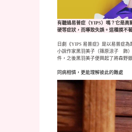
有聽過易普症（YIPS）嗎？它是
硬等症狀，而導致失誤。這種摸不
日劇《YIPS 易普症》是以易普
小說作家黑羽美子（篠原涼子 飾
件，之後黑羽美子便興起了將森野
同病相憐，更能理解彼此的難處