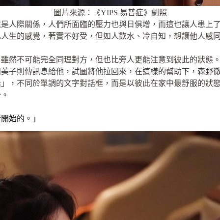
圖片來源：《YIPS 易普症》劇照
還是人際關係，人們所面臨的壓力也與日俱增，而這也讓人患上
己人生的感覺，著實不好受，但如人飲水、冷自知，想讓他人感
，雖然不可能完全同理對方，但也比旁人更能注意到彼此的狀態
羽美子則傳訊息給他，試圖將他拉回來，在這樣的幫助下，森野
話」，不同於單調的文字對話框，而是以彼此在家中最舒服的狀
少。
新開始的。」