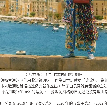
圖片來源：《信用欺詐師 JP》劇照
銜主演的《信用欺詐師 JP》，作為日本少數以「詐欺犯」為劇情
日本人歡迎也難怪接連仍有新作產出。除了由長澤雅美領銜的主
《信用欺詐師 JP》的編劇，喜愛編劇風格的日劇迷更沒有理由
，分別是 2019 年的《浪漫篇》、2020 年的《公主篇》、20