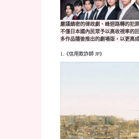
嚴謹縝密的律政劇、峰迴路轉的犯
不僅日本國內民眾予以高收視率的
多作品隨後推出的劇場版，以更高
1.《信用欺詐師 JP》