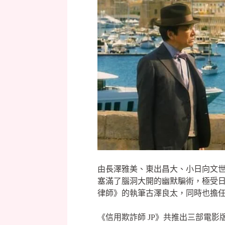
由長澤雅美、東出昌大、小日向文世領
塞滿了腦洞大開的幽默騙術，極受
律師》的執筆古澤良太，同時也擔任
《信用欺詐師 JP》共推出三部電影版