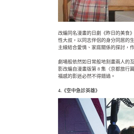
改編同名漫畫的日劇《昨日的美食》
性大叔，以同志伴侶的身分同居的
主線結合愛情、家庭關係的探討，
劇場般依然如日常般地刻畫兩人的
影改編自漫畫版第 8 集〈京都旅
福感的影迷必然不得錯過。
4.《空中急診英雄》