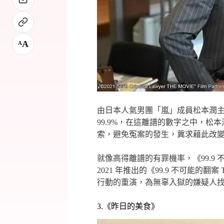
A
A
由日本人氣男團「嵐」成員松本潤主
99.9%，在這離譜的數字之中，松
索，避免冤案的發生，冀求藉此改
就像高得離譜的有罪機率，《99.9
2021 年推出的《99.9 不可能
行動的重演，為無辜入獄的嫌疑人
3.《昨日的美食》