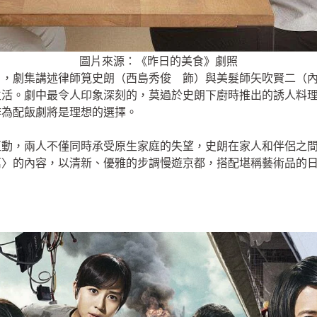
圖片來源：
《昨日的美食》
劇照
，劇集講述律師筧史朗（西島秀俊 飾）與美髮師矢吹賢二（內野
生活。劇中最令人印象深刻的，莫過於史朗下廚時推出的誘人料
作為配飯劇將是理想的選擇。
互動，兩人不僅同時承受原生家庭的失望，史朗在家人和伴侶之
行篇〉的內容，以清新、優雅的步調慢遊京都，搭配堪稱藝術品的