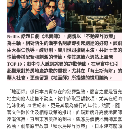
Netflix 話題日劇《地面師》，劇情以「不動產詐欺案」
為主軸，相對陌生的漢字名詞旋即引起劇迷的好奇。該劇
由大根仁執導，綾野剛、豐川悅司擔綱主演，共計七集的
快節奏搭配緊張刺激的情節，使其連續六週站上臺灣
TOP 10；劇中令人感到詫異的詐欺情節，在現實中也引
起觀眾對於房地產詐欺的重視，尤其在「有土斯有財」的
華人社會，更應留意《地面師》所描述的慣用騙術。
「地面師」係日本真實存在的犯罪型態，簡言之便是冒充
地主向他人出售不動產，從中詐取巨額款項，尤其在經濟
泡沫化的 20 世紀末，更是其最為盛行的年代；然而，隨
著文件數位化及相應政策的推出，詐騙難度升高使地面師
逐漸沉寂，直到東京奧運的到來，飆漲房價使地面師蠢蠢
欲動。劇集原型故事「積水房屋詐欺案」，日本建商龍頭