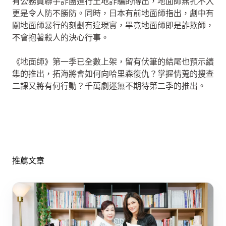
有公務員聯手詐團進行土地詐騙的傳出，地面師無孔不入
更是令人防不勝防。同時，日本有前地面師指出，劇中有
關地面師暴行的刻劃有違現實，畢竟地面師即是詐欺師，
不會抱著殺人的決心行事。
《地面師》第一季已全數上架，留有伏筆的結尾也預示續
集的推出，拓海將會如何向哈里森復仇？掌握情蒐的搜查
二課又將有何行動？千萬劇迷無不期待第二季的推出。
推薦文章