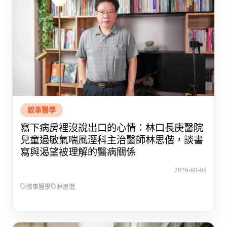
敘事醫學
寫下病房裡沒說出口的心情：林口長庚醫院
兒童過敏氣喘風溼科主治醫師林思偕，談書
寫與渴望被理解的醫病關係
2026-08-05
敘事醫學
林思偕