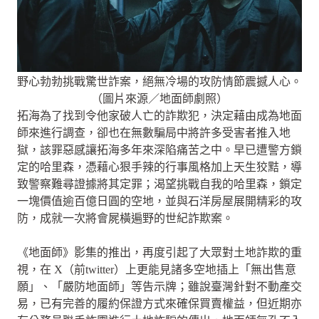
野心勃勃挑戰驚世詐案，絕無冷場的攻防情節震撼人心。
（圖片來源／地面師劇照）
拓海為了找到令他家破人亡的詐欺犯，決定藉由成為地面
師來進行調查，卻也在無數騙局中將許多受害者推入地
獄，該罪惡感讓拓海多年來深陷痛苦之中。早已遭警方鎖
定的哈里森，憑藉心狠手辣的行事風格加上天生狡黠，導
致警察難尋證據將其定罪；渴望挑戰自我的哈里森，鎖定
一塊價值逾百億日圓的空地，並與石洋房屋展開精彩的攻
防，成就一次將會屍橫遍野的世紀詐欺案。
《地面師》影集的推出，再度引起了大眾對土地詐欺的重
視，在 X（前twitter）上更能見諸多空地插上「無出售意
願」、「嚴防地面師」等告示牌；雖說臺灣針對不動產交
易，已有完善的履約保證方式來確保買賣權益，但近期亦