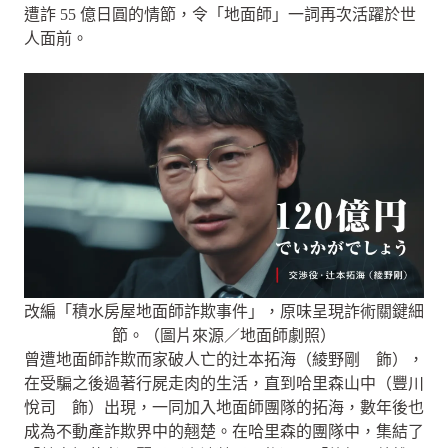
遭詐 55 億日圓的情節，令「地面師」一詞再次活躍於世
人面前。
改編「積水房屋地面師詐欺事件」，原味呈現詐術關鍵細
節。（圖片來源／地面師劇照）
曾遭地面師詐欺而家破人亡的辻本拓海（綾野剛 飾），
在受騙之後過著行屍走肉的生活，直到哈里森山中（豐川
悅司 飾）出現，一同加入地面師團隊的拓海，數年後也
成為不動產詐欺界中的翹楚。在哈里森的團隊中，集結了