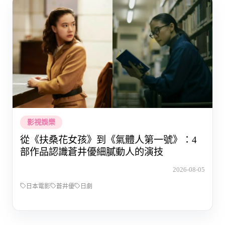
影視娛樂
從《扶桑花女孩》到《氣體人第一號》：4
部作品認識蒼井優細膩動人的演技
2026-08-05
日本電影
蒼井優
日劇