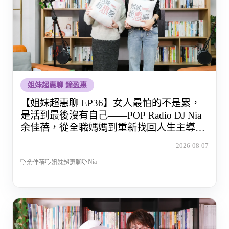
姐妹超惠聊 鐘盈惠
【姐妹超惠聊 EP36】女人最怕的不是累，
是活到最後沒有自己——POP Radio DJ Nia
余佳蓓，從全職媽媽到重新找回人生主導權
的那段路
2026-08-07
Nia
余佳蓓
姐妹超惠聊