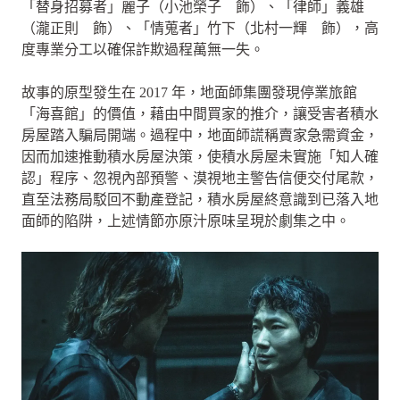
「替身招募者」麗子（小池榮子 飾）、「律師」義雄
（瀧正則 飾）、「情蒐者」竹下（北村一輝 飾），高
度專業分工以確保詐欺過程萬無一失。
故事的原型發生在 2017 年，地面師集團發現停業旅館
「海喜館」的價值，藉由中間買家的推介，讓受害者積水
房屋踏入騙局開端。過程中，地面師謊稱賣家急需資金，
因而加速推動積水房屋決策，使積水房屋未實施「知人確
認」程序、忽視內部預警、漠視地主警告信便交付尾款，
直至法務局駁回不動產登記，積水房屋終意識到已落入地
面師的陷阱，上述情節亦原汁原味呈現於劇集之中。