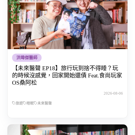
洪暐傑醫師
【未來醫聲 EP18】旅行玩到捨不得睡？玩
的時候沒感覺，回家開始還債 Feat.食尚玩家
OS桑阿松
2026-08-06
旅遊
睡眠
未來醫聲