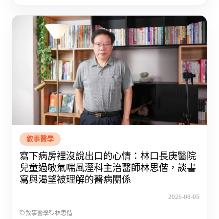
敘事醫學
寫下病房裡沒說出口的心情：林口長庚醫院
兒童過敏氣喘風溼科主治醫師林思偕，談書
寫與渴望被理解的醫病關係
2026-08-05
敘事醫學
林思偕