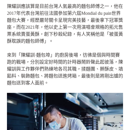
陳耀訓應該算是目前台灣人氣最高的麵包師傅之一，他在
2017年代表台灣前往法國參加第六屆Mondial du pain世界
麵包大賽，經歷嚴苛關卡呈現完美技藝，最後拿下冠軍獎
座，而在2021年，他以史上第一次用演唱會規格的拓元售
票系統賣蛋黃酥，創下秒殺紀錄，有人笑稱他是「被蛋黃
酥耽誤的麵包師傅」。
來到「陳耀訓·麵包埠」的廚房後場，彷彿是個與時間賽
跑的戰場，分別設定好時間的計時器鬧鈴聲此起彼落，陳
耀訓與工作夥伴們熟練地各司其職，揉麵團、擀酥皮、填
餡料、裝飾麵包、將麵包送進烤箱，最後則是將剛出爐的
麵包送到客人面前。