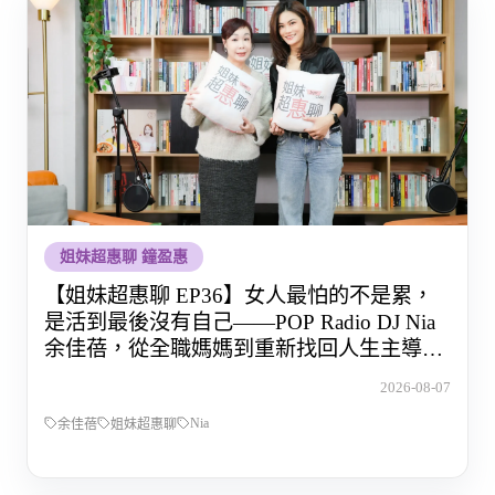
姐妹超惠聊 鐘盈惠
【姐妹超惠聊 EP36】女人最怕的不是累，
是活到最後沒有自己——POP Radio DJ Nia
余佳蓓，從全職媽媽到重新找回人生主導權
的那段路
2026-08-07
Nia
余佳蓓
姐妹超惠聊