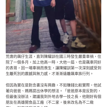
荒唐的飆仔生涯，直到陳耀訓在國三時發生嚴重車禍，住
院了一個多月，加上他高一時，大他一屆、也是飆車同好
的表哥，因一場車禍而喪生，讓陳耀訓第一次深刻感受到
生離死別的震撼與無力感，才漸漸遠離飆車族行列。
但因為實在是對念書沒有興趣，不如賺錢比較實際，他試
著向爸爸、媽媽提出休學的想法。「爸爸原本是反對的，
但最後沒辦法，建議我到外地去學一技之長，他剛好有個
朋友在高雄開食品工廠（不二家，後來改名為不二緻