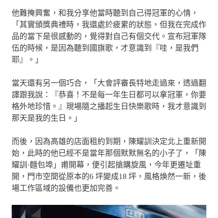
他難掩興奮，和我分享他當時聽到自己得冠軍的心情，
「其實頒獎典禮時，我還處於疲累的狀態，但我在完成作
品的當下是很感動的，覺得對自己有個交代。宣布冠軍隊
伍的時候，是因為聽到國旗歌，才意識到『哇，是我們
耶』。」
當天還有另一個巧合，「大會評審長特地走過來，透過翻
譯跟我說：『恭喜！不是每一年生日都可以拿冠軍，你要
格外地珍惜。』現場隨之播起生日快樂歌時，我才意識到
那天是我的生日。」
而後，因為高雄的店面租約到期，陳耀訓決定北上重新開
始，此時的他已經不是當年那個默默無名的小子了，「陳
耀訓·麵包埠」甫開幕，便引起搶購旋風，今年更遷址重
開，門市空間從原本的6 坪變成18 坪，風格煥然一新，後
場工作區域的設備也更加完善。