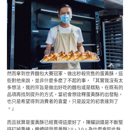
然而拿到世界麵包大賽冠軍、做出秒殺完售的蛋黃酥，這
些對他來說，並非什麼多麽了不起的事，「其實我沒有太
多想法，我的宗旨是做出好吃的麵包或是糕點，在既有的
品項再找到提升的方式，當初會想詮釋蛋黃酥的出發點，
也只是希望得到消費者的喜愛，只是設定的初衷達到了
。」
而且就算是蛋黃酥已經賣得這麼好了，陳耀訓還是不斷堅
持打掉重練，繼續研發蛋黃酥2.0、3.0。為什麼會如此執