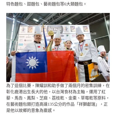
特色麵包、甜麵包、藝術麵包等6大類麵包。
為了這個比賽，陳耀訓和助手做了兩個月的密集訓練，在
彰化鹿港出生長大的他，以台灣食材為主軸，運用了紅
藜、馬告、鳳梨、芝麻、荔枝乾、金棗、草莓乾等原料，
在藝術麵包類打造高達135公分的作品「祥獅獻瑞」，正
是他以故鄉的意象為靈感。