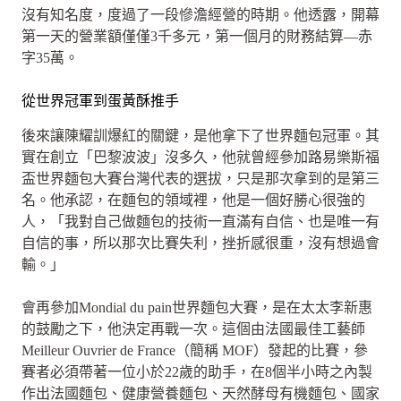
沒有知名度，度過了一段慘澹經營的時期。他透露，開幕
第一天的營業額僅僅3千多元，第一個月的財務結算—赤
字35萬。
從世界冠軍到蛋黃酥推手
後來讓陳耀訓爆紅的關鍵，是他拿下了世界麵包冠軍。其
實在創立「巴黎波波」沒多久，他就曾經參加路易樂斯福
盃世界麵包大賽台灣代表的選拔，只是那次拿到的是第三
名。他承認，在麵包的領域裡，他是一個好勝心很強的
人，「我對自己做麵包的技術一直滿有自信、也是唯一有
自信的事，所以那次比賽失利，挫折感很重，沒有想過會
輸。」
會再參加Mondial du pain世界麵包大賽，是在太太李新惠
的鼓勵之下，他決定再戰一次。這個由法國最佳工藝師
Meilleur Ouvrier de France（簡稱 MOF）發起的比賽，參
賽者必須帶著一位小於22歲的助手，在8個半小時之內製
作出法國麵包、健康營養麵包、天然酵母有機麵包、國家