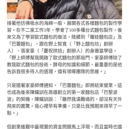
接著他彷彿吸水的海綿一般，展開各式各樣麵包的製作學
習。在不二家工作3年，學會了100多種台式麵包製作，後
來又為了學習歐式麵包的做法，陸續到「羅娃麵包店」及
「巴蕾麵包」，跟在野上智寬（「野上麵包坊」創辦
人）、張家豪（「慶祝烘焙」創辦人）的身邊當學徒，
「野上師傅幫我開啟了歐式麵包的那扇門，家豪師傅除了
教我歐式麵包的技術、酵母的知識和細節，最重要的是他
告訴我很多待人的道理，還有領導團隊的思維。」
只是隨著家豪師傅通知，「巴蕾麵包」即將結束營業，這
也成為後來陳耀訓在高雄創立的第一家麵包店「巴黎波
波」的契機，陳耀訓說：「雖然我滿難過的，卻沒有天外
飛來的震驚。我心裡早有準備，只是比我預期來得早了一
點。」
但創業維艱中最現實的資金問題馬上浮現，而且當時也還