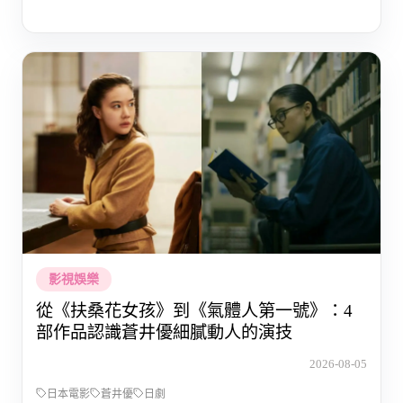
影視娛樂
從《扶桑花女孩》到《氣體人第一號》：4
部作品認識蒼井優細膩動人的演技
2026-08-05
日本電影
蒼井優
日劇