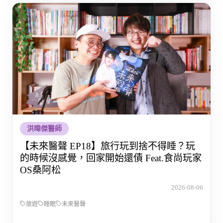
洪暐傑醫師
【未來醫聲 EP18】旅行玩到捨不得睡？玩
的時候沒感覺，回家開始還債 Feat.食尚玩家
OS桑阿松
2026-08-06
旅遊
睡眠
未來醫聲