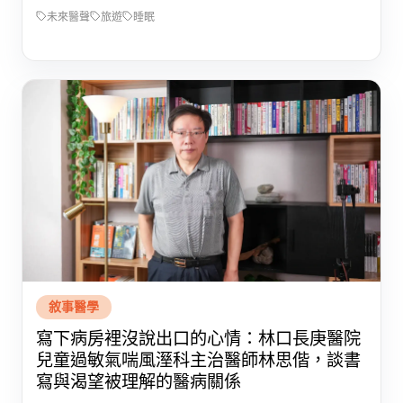
未來醫聲
旅遊
睡眠
敘事醫學
寫下病房裡沒說出口的心情：林口長庚醫院
兒童過敏氣喘風溼科主治醫師林思偕，談書
寫與渴望被理解的醫病關係