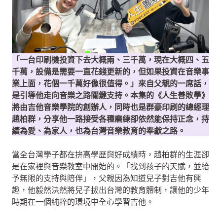
「一台印刷機投資下去大概兩、三千萬，現在大概四、五
千萬，設備是需要一直花錢更新的，但如果投資在音樂事
業上面，花個一千萬好像很值得。」來自父親的一席話，
是引導他走向音樂之路關鍵支持。本集的《人生善敗學》
將由吉他音樂學院的創辦人，同時也是群豪印刷的總經理
趙柏群，分享他一路接受各種磨練卻依然能保持正念，持
續為愛、為家人，也為台灣音樂教育的奉獻之路。
當全台灣學子都在拚高學歷與好成績時，趙柏群的生涯卻
是在家裡與音樂教室中開始的。「找到孩子的天賦，並給
予無限的支持與陪伴」，父親因為知道兒子對吉他有興
趣，他毅然決然將兒子拔出台灣的教育體制，讓他的少年
時期在一個純粹的環境中全心學習吉他。