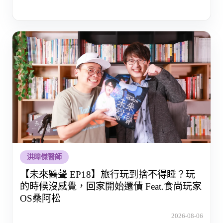
洪暐傑醫師
【未來醫聲 EP18】旅行玩到捨不得睡？玩
的時候沒感覺，回家開始還債 Feat.食尚玩家
OS桑阿松
2026-08-06