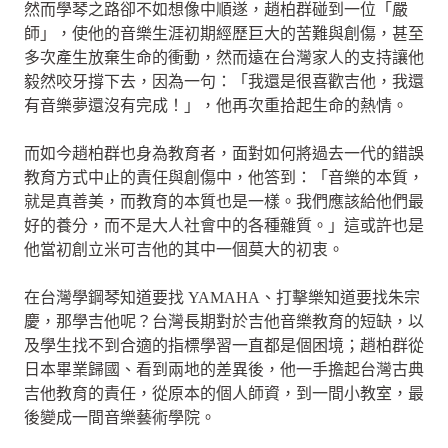
然而學琴之路卻不如想像中順遂，趙柏群碰到一位「嚴
師」，使他的音樂生涯初期經歷巨大的苦難與創傷，甚至
多次產生放棄生命的衝動，然而遠在台灣家人的支持讓他
毅然咬牙撐下去，因為一句：「我還是很喜歡吉他，我還
有音樂夢還沒有完成！」，他再次重拾起生命的熱情。
而如今趙柏群也身為教育者，面對如何將過去一代的錯誤
教育方式中止的責任與創傷中，他答到：「音樂的本質，
就是真善美，而教育的本質也是一樣。我們應該給他們最
好的養分，而不是大人社會中的各種雜質。」這或許也是
他當初創立米可吉他的其中一個莫大的初衷。
在台灣學鋼琴知道要找 YAMAHA、打擊樂知道要找朱宗
慶，那學吉他呢？台灣長期對於吉他音樂教育的短缺，以
及學生找不到合適的指標學習一直都是個困境；趙柏群從
日本畢業歸國、看到兩地的差異後，他一手擔起台灣古典
吉他教育的責任，從原本的個人師資，到一間小教室，最
後變成一間音樂藝術學院。