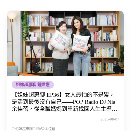
姐妹超惠聊 鐘盈惠
【姐妹超惠聊 EP36】女人最怕的不是累，
是活到最後沒有自己——POP Radio DJ Nia
余佳蓓，從全職媽媽到重新找回人生主導權
的那段路
2026-08-07
Nia
姐妹超惠聊
余佳蓓