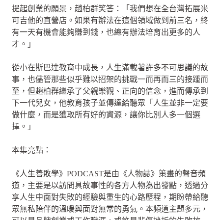
提起創業的願景，趙柏群笑答：「我們想在全台灣拓展米
可吉他的直營店。如果有辦法在這個領域做到前三名，終
有一天有機會能夠賺到錢，也總有辦法培育出更多的人
才。」
從小在斯巴達教育中成長，人生滿載著許多不可思議的故
事，也儘管那些似乎難以招架的挑戰一而再而三的接踵而
至，但趙柏群繼承了父親樂觀、正向的信念，進而傳承到
下一代兒女，他教育孩子並傳達給聽眾「人生並非一定要
做什麼，而是獲取所有好的資源，讓你比別人多一個選
擇。」
本集亮點：
《人生善敗學》PODCAST是由《人物誌》策畫的聲音頻
道，主要是以訪問具故事性的各方人物為出發點，透過分
享人生中面對失敗的經驗與重生的心路歷程，期盼帶給聽
眾無私陪伴的溫暖與面對無常的勇氣。本頻道主題多元，