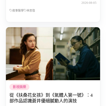
2026-08-05
敘事醫學
林思偕
影視娛樂
從《扶桑花女孩》到《氣體人第一號》：4
部作品認識蒼井優細膩動人的演技