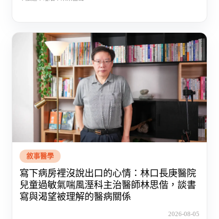
敘事醫學
寫下病房裡沒說出口的心情：林口長庚醫院
兒童過敏氣喘風溼科主治醫師林思偕，談書
寫與渴望被理解的醫病關係
2026-08-05