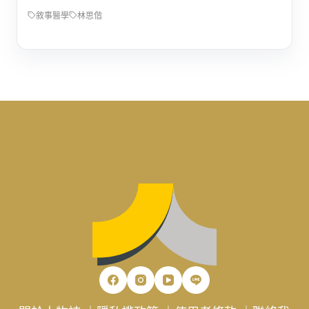
敘事醫學
林思偕