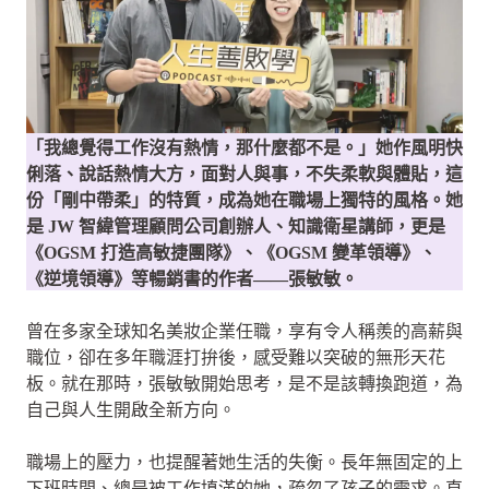
「我總覺得工作沒有熱情，那什麼都不是。」她作風明快
俐落、說話熱情大方，面對人與事，不失柔軟與體貼，這
份「剛中帶柔」的特質，成為她在職場上獨特的風格。她
是 JW 智緯管理顧問公司創辦人、知識衛星講師，更是
《OGSM 打造高敏捷團隊》、《OGSM 變革領導》、
《逆境領導》等暢銷書的作者——張敏敏。
曾在多家全球知名美妝企業任職，享有令人稱羨的高薪與
職位，卻在多年職涯打拚後，感受難以突破的無形天花
板。就在那時，張敏敏開始思考，是不是該轉換跑道，為
自己與人生開啟全新方向。
職場上的壓力，也提醒著她生活的失衡。長年無固定的上
下班時間、總是被工作填滿的她，疏忽了孩子的需求。直