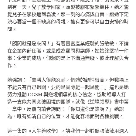
到有一天，兒子放學回家，頭髮被膠布緊緊纏住，她才驚
覺兒子在學校遭到霸凌。那一刻的心痛與自責，讓她下定
決心要當一個不缺席的母親，擁有更多可以自由安排的時
間。
「顧問就是雇來問！」有著豐富產業經驗的張敏敏，不論
在企業內部任職，或是成為顧問與講師，她始終堅持一件
事：企業的成功，仰賴的是上下溝通無礙、彼此理解與合
作。
她強調：「臺灣人很能忍耐，個體的韌性很高，但職場上
不能只有自己過關，要的是團隊能一起過關！」這也是她
努力推動 OGSM 與逆境領導的核心信念，協助領導人打
造一支能共同突破困境的團隊。就像《逆境領導》書中第
一章中，反覆向讀者詢問：「你知道你是誰嗎？」她認
為，唯有認清自己的位置，才能從容地面對各種挑戰。
這一集的《人生善敗學》，讓我們一起聆聽張敏敏用深入