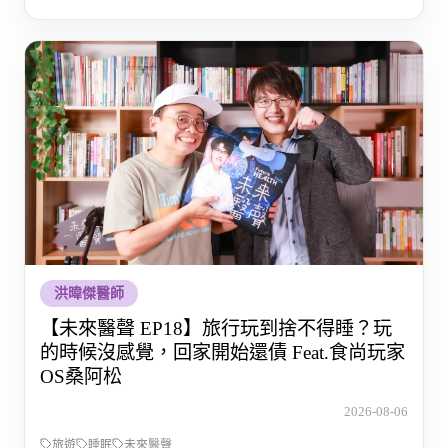
洪暐傑醫師
【未來醫聲 EP18】旅行玩到捨不得睡？玩
的時候沒感覺，回家開始還債 Feat.食尚玩家
OS桑阿松
2026-08-06
旅遊
睡眠
未來醫聲