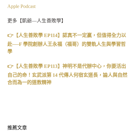
Apple Podcast
更多【凱爺—人生善敗學】
👉
【人生善敗學
EP114
】認真不一定贏，但值得全力以
赴
──
F
學院創辦人王永福（福哥）的雙軌人生與學習哲
學
👉【人生善敗學 EP113】神明不是代辦中心，你要活出
自己的命！玄武派第 14 代傳人何宿玄道長，論人與自然
合而為一的道教精神
推薦文章