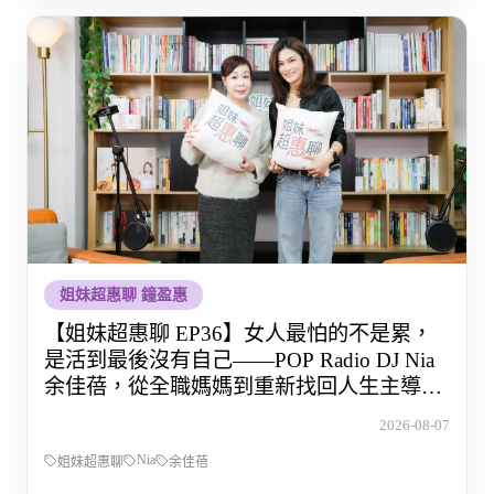
姐妹超惠聊 鐘盈惠
【姐妹超惠聊 EP36】女人最怕的不是累，
是活到最後沒有自己——POP Radio DJ Nia
余佳蓓，從全職媽媽到重新找回人生主導權
的那段路
2026-08-07
Nia
姐妹超惠聊
余佳蓓