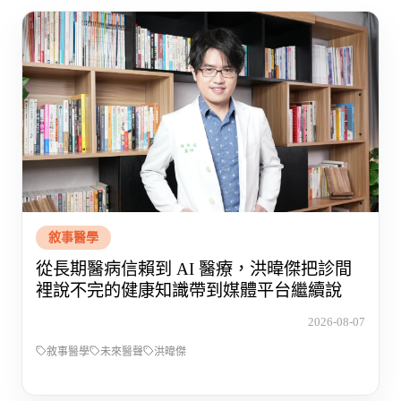
敘事醫學
從長期醫病信賴到 AI 醫療，洪暐傑把診間
裡說不完的健康知識帶到媒體平台繼續說
2026-08-07
敘事醫學
未來醫聲
洪暐傑