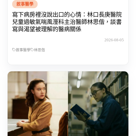
敘事醫學
寫下病房裡沒說出口的心情：林口長庚醫院
兒童過敏氣喘風溼科主治醫師林思偕，談書
寫與渴望被理解的醫病關係
2026-08-05
敘事醫學
林思偕