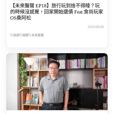
【未來醫聲 EP18】旅行玩到捨不得睡？玩
的時候沒感覺，回家開始還債 Feat.食尚玩家
OS桑阿松
2026-08-06
旅遊
睡眠
未來醫聲