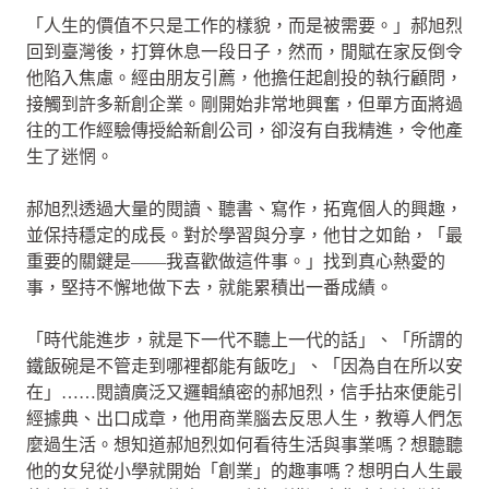
「人生的價值不只是工作的樣貌，而是被需要。」郝旭烈
回到臺灣後，打算休息一段日子，然而，閒賦在家反倒令
他陷入焦慮。經由朋友引薦，他擔任起創投的執行顧問，
接觸到許多新創企業。剛開始非常地興奮，但單方面將過
往的工作經驗傳授給新創公司，卻沒有自我精進，令他產
生了迷惘。
郝旭烈透過大量的閱讀、聽書、寫作，拓寬個人的興趣，
並保持穩定的成長。對於學習與分享，他甘之如飴，「最
重要的關鍵是——我喜歡做這件事。」找到真心熱愛的
事，堅持不懈地做下去，就能累積出一番成績。
「時代能進步，就是下一代不聽上一代的話」、「所謂的
鐵飯碗是不管走到哪裡都能有飯吃」、「因為自在所以安
在」……閱讀廣泛又邏輯縝密的郝旭烈，信手拈來便能引
經據典、出口成章，他用商業腦去反思人生，教導人們怎
麼過生活。想知道郝旭烈如何看待生活與事業嗎？想聽聽
他的女兒從小學就開始「創業」的趣事嗎？想明白人生最