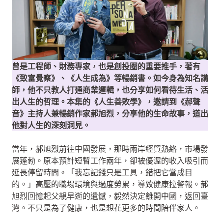
曾是工程師、財務專家，也是創投圈的重要推手，著有
《致富覺察》、《人生成為》等暢銷書。如今身為知名講
師，他不只教人打通商業邏輯，也分享如何看待生活、活
出人生的哲理。本集的《人生善敗學》，邀請到《郝聲
音》主持人兼暢銷作家郝旭烈，分享他的生命故事，道出
他對人生的深刻洞見。
當年，郝旭烈前往中國發展，那時兩岸經貿熱絡，市場發
展蓬勃。原本預計短暫工作兩年，卻被優渥的收入吸引而
延長停留時間。「我忘記錢只是工具，錯把它當成目
的。」高壓的職場環境與過度勞累，導致健康拉警報。
郝
旭烈回憶起父親早逝的遺憾，毅然決定離開中國，返回臺
灣。不只是為了健康，也是想花更多的時間陪伴家人。