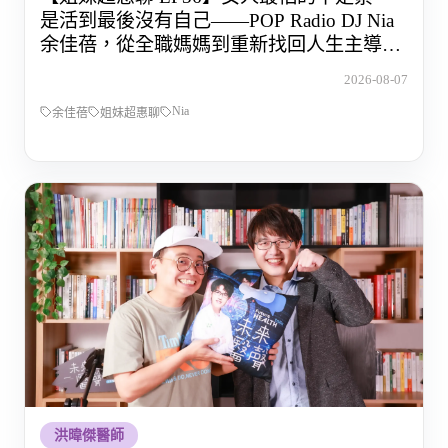
是活到最後沒有自己——POP Radio DJ Nia
余佳蓓，從全職媽媽到重新找回人生主導權
的那段路
2026-08-07
Nia
余佳蓓
姐妹超惠聊
洪暐傑醫師