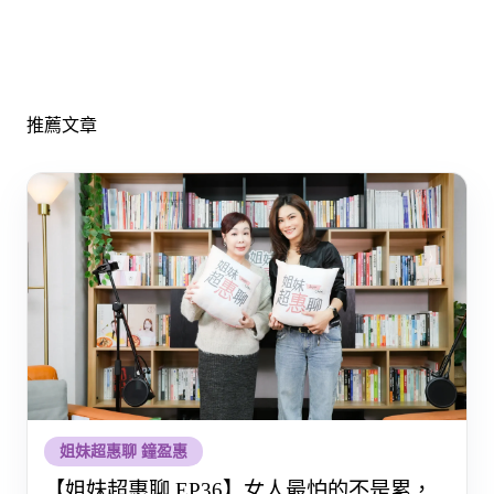
推薦文章
姐妹超惠聊 鐘盈惠
【姐妹超惠聊 EP36】女人最怕的不是累，