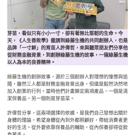
芽苗，看似只有小小一寸，卻有著無比堅韌的生命。今
天，《人生善敗學》邀請到綠藤生機的共同創辦人，也是
品牌「一寸鮮」的育苗人許偉哲，來與聽眾朋友們分享他
從財務金融背景，到創辦綠藤生機的故事，一窺綠藤生機
以人為本的良善精神。
綠藤生機的創辦故事，源於三個創辦人對理想的憧憬與追
隨，雖然三人都是財務金融背景出身，但還是毅然決然地
加入創業的行列。當時他們計畫鎖定兩項產品，一個是清
潔保養品，另一個則是芽苗菜。
許偉哲分享，這兩項選擇的依據，是我們自己發想出關於
身體的理論，希望身體從內到外都照顧好，帶給消費者更
好的生活。從外要依靠保養品的輔助，從內保養卻得從飲
食著手。