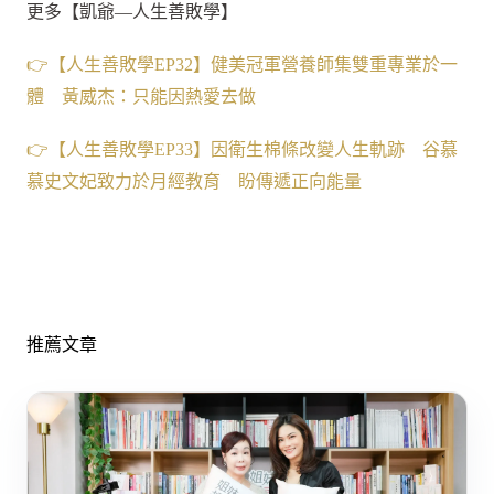
更多【凱爺—人生善敗學】
👉【人生善敗學EP32】健美冠軍營養師集雙重專業於一
體 黃威杰：只能因熱愛去做
👉【人生善敗學EP33】因衛生棉條改變人生軌跡 谷慕
慕史文妃致力於月經教育 盼傳遞正向能量
推薦文章