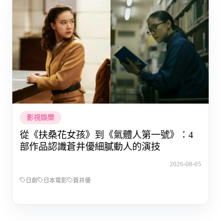
影視娛樂
從《扶桑花女孩》到《氣體人第一號》：4
部作品認識蒼井優細膩動人的演技
2026-08-05
日劇
日本電影
蒼井優