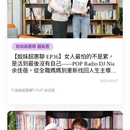
姐妹超惠聊 鐘盈惠
【姐妹超惠聊 EP36】女人最怕的不是累，
是活到最後沒有自己——POP Radio DJ Nia
余佳蓓，從全職媽媽到重新找回人生主導權
的那段路
2026-08-07
Nia
姐妹超惠聊
余佳蓓