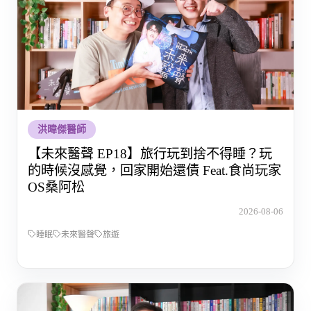
洪暐傑醫師
【未來醫聲 EP18】旅行玩到捨不得睡？玩
的時候沒感覺，回家開始還債 Feat.食尚玩家
OS桑阿松
2026-08-06
睡眠
未來醫聲
旅遊