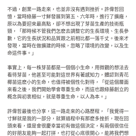
不過，創業一路走來，也並非沒有遇到挫折。許偉哲回
憶，當時綠藤一寸鮮發展到第五、六年時，進行了擴廠，
原以為要迎來最高點，卻不想出現了芽苗生產的技術瓶
頸，「那時候不管我們怎麽去調整它的生長環境、生長參
數，它的生長狀況和品質跟之前相比都一落千丈。後來才
發現，當時在做擴建的時候，忽略了環境的改變，以及生
命這件事。」
事實上，每一株芽苗都是一個個小生命，用微觀的想法去
看待芽苗，他甚至可能對這世界有著感知力，體認到青花
椰苗這麽小的生命，也值得被個性化對待，「從這個層面
來看之後，我們開始學會尊重生命，而這也跟綠藤創立的
概念與初衷相似，就是尊重生命，以人為本。」
許偉哲最後也分享，這一路走來的心路歷程，「我覺得一
寸鮮就是我的一部分，就算過程中有那麽多挫折，現在回
頭來看，還是會很慶幸當初有做這個決定，有兩個很信任
的好朋友能夠一起打拼，也打從心底很開心，能將我們想