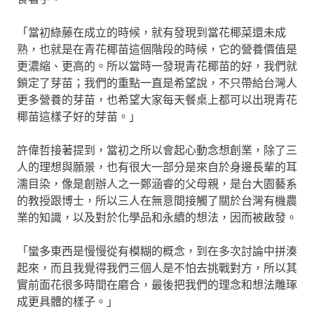
「當初綠藤在成立的時候，就有發現到當花椰菜還未成
熟，也就是在青花椰苗這個階段的時候，它的營養價值是
更濃縮、更高的。所以當時一發現青花椰苗的好，我們就
鎖定了芽苗；我們的重點一直是希望說，不只帶給台灣人
更多營養的芽苗，也希望大家每天餐桌上都可以出現青花
椰苗這樣子好的芽苗。」
許偉哲接著提到，當初之所以會起心動念想創業，除了三
人的理想與願景，也有很大一部分是來自於身邊長輩的耳
濡目染，像是創辦人之一鄭涵睿的父母親，是台大園藝系
的教授跟博士，所以三人在無意間接觸了關於台灣有機農
業的知識，以及對於化學品和永續的想法，因而被啟發。
「蠻多東西是慢慢從有模糊的概念，到在多次討論中拼湊
起來，而且我覺得我們三個人是不怕去挑戰對方，所以其
實前面花很多時間在磨合，最後把我們的理念和想法雕琢
成更具體的樣子。」