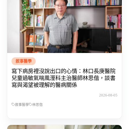
敘事醫學
寫下病房裡沒說出口的心情：林口長庚醫院
兒童過敏氣喘風溼科主治醫師林思偕，談書
寫與渴望被理解的醫病關係
2026-08-05
敘事醫學
林思偕