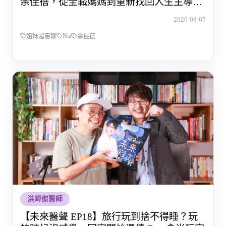
余佳蓓，從全職媽媽到重新找回人生主導權
的那段路
2026-08-07
Nia
姐妹超惠聊
余佳蓓
洪暐傑醫師
【未來醫聲 EP18】旅行玩到捨不得睡？玩