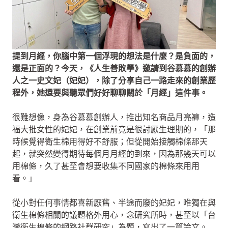
提到月經，你腦中第一個浮現的想法是什麼？是負面的，
還是正面的？今天，《人生善敗學》邀請到谷慕慕的創辦
人之一史文妃（妃妃），除了分享自己一路走來的創業歷
程外，她還要與聽眾們好好聊聊關於「月經」這件事。
很難想像，身為谷慕慕創辦人，推出知名商品月亮褲，造
福大批女性的妃妃，在創業前竟是很討厭生理期的，「那
時候覺得衛生棉用得好不舒服；但從開始接觸棉條那天
起，就突然變得期待每個月月經的到來，因為那幾天可以
用棉條，久了甚至會想要收集不同國家的棉條來用用
看。」
從小對任何事情都喜新厭舊、半途而廢的妃妃，唯獨在與
衛生棉條相關的議題格外用心，念研究所時，甚至以「台
灣衛生棉條的網路社群研究」為題，寫出了一篇論文。