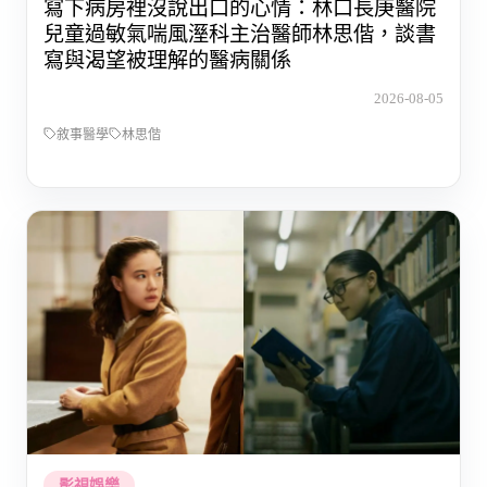
寫下病房裡沒說出口的心情：林口長庚醫院
兒童過敏氣喘風溼科主治醫師林思偕，談書
寫與渴望被理解的醫病關係
2026-08-05
敘事醫學
林思偕
影視娛樂