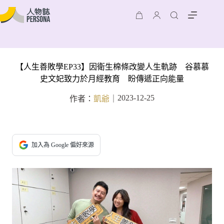
【人生善敗學EP33】因衛生棉條改變人生軌跡 谷慕慕
史文妃致力於月經教育 盼傳遞正向能量
2023-12-25
作者：
凱爺
｜
加入為 Google 偏好來源