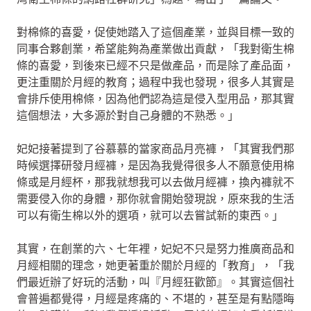
對棉條的喜愛，促使她踏入了這個產業，並與目標一致的
同事合夥創業，希望能夠為產業做出貢獻，「我對衛生棉
條的喜愛，到後來已經不只是做產品，而是除了產品面，
更注重關於月經的教育；過程中我也發現，很多人其實是
會排斥使用棉條，因為他們認為這是侵入型用品，那其實
這個想法，大多源於對自己身體的不熟悉。」
妃妃接著提到了谷慕慕的當家商品月亮褲，「其實我們那
時候選擇研發月經褲，是因為我覺得很多人不願意使用棉
條或是月經杯，那我就想我可以去做月經褲，換內褲就不
需要侵入你的身體，那你就會開始發現說，原來我的生活
可以有衛生棉以外的選項，就可以去嘗試新的東西。」
其實，在創業的六、七年裡，妃妃不只是努力推廣商品和
月經相關的理念，她更著重於關於月經的「教育」，「我
們最近辦了好玩的活動，叫『月經狂歡節』。其實這個社
會普遍都覺得，月經是疼痛的、不堪的，甚至是有點隱晦