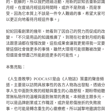
的、骯髒的。所以我們透過活動，用新的認知去重新認識
月經，在度過月經這段時間時，或許不是熬過，而是享
受，因為它本質上不該是一件令人難過的事，希望大家可
以更正向地看待月經這件事。」
妃妃回看創業的幾年，她看到了因自己的努力而促成的改
變。「不只是用品的知識推廣了，到現在社會對月經的看
法跟意涵都在慢慢改變，這些成果會讓我更覺得我一定要
替這個社會做更多的事情，雖然大環境可能很難被改變，
但還是會想盡己所能創造更多的可能性。」
本集亮點：
《人生善敗學》PODCAST是由《人物誌》策畫的聲音頻
道，主要是以訪問具故事性的各方人物為出發點，透過分
享人生中面對失敗的經驗與重生的心路歷程，期盼帶給聽
眾無私陪伴的溫暖與面對無常的勇氣。本頻道主題多元，
可以是品牌創業或工作職涯，或許是悲傷挫折的失敗故
事，也可能是轉念重生的心靈療癒。所以誠摯地邀請您與