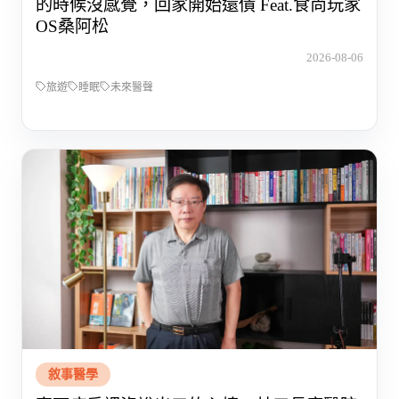
的時候沒感覺，回家開始還債 Feat.食尚玩家
OS桑阿松
2026-08-06
旅遊
睡眠
未來醫聲
敘事醫學