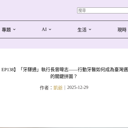
AI
專題
生活
現時
 EP138】「牙驛通」執行長曾暐志——行動牙醫如何成為臺灣
的關鍵拼圖？
2025-12-29
作者：
凱爺
｜