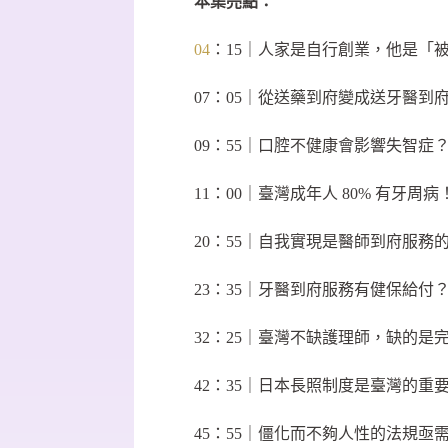
本集亮點：
04
：15｜人家是自行創業，他是「
07：05｜從送藥到府變成送牙醫到
09：55｜口腔不健康會影響失智症
11：00｜臺灣成年人 80% 有牙周病
20：55｜自我實現是醫師到府服務
23：35｜牙醫到府服務有健保給付
32：25｜臺灣不缺護理師，缺的是
42：35｜日本長照制度是臺灣的重
45：55｜僵化而不夠人性的法規亟