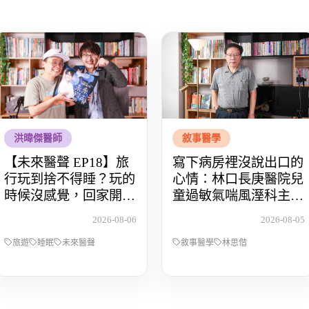
洪暐傑醫師
敘事醫學
【未來醫聲 EP18】旅
寫下病房裡沒說出口的
行玩到捨不得睡？玩的
心情：林口長庚醫院兒
時候沒感覺，回家開始
童過敏氣喘風溼科主治
還債 Feat.食尚玩家OS
醫師林思偕，談書寫與
2026-08-06
2026-08-05
桑阿松
渴望被理解的醫病關係
旅遊
睡眠
未來醫聲
敘事醫學
林思偕