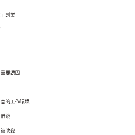
被」創業
府
？
！
的重要誘因
？
完善的工作環境
要借鏡
需被改變