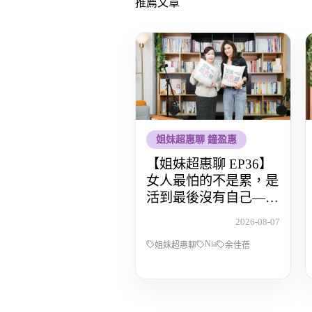
推薦文章
姐妹超惠聊 鐘盈惠
【姐妹超惠聊 EP36】
女人最怕的不是累，是
活到最後沒有自己——
POP Radio DJ Nia 余佳
2026-08-07
蓓，從全職媽媽到重新
Nia
找回人生主導權的那段
姐妹超惠聊
余佳蓓
路