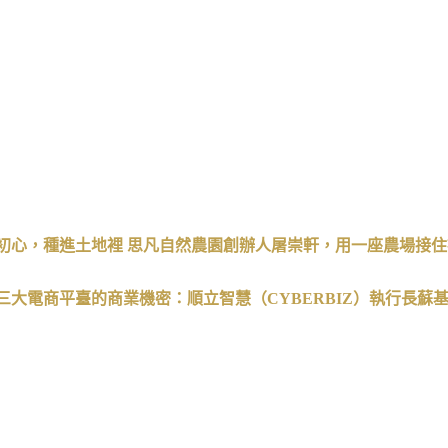
初心，種進土地裡
思凡自然農園創辦人屠崇軒，用一座農場接住
三大電商平臺的商業機密：順立智慧（
CYBERBIZ
）執行長蘇