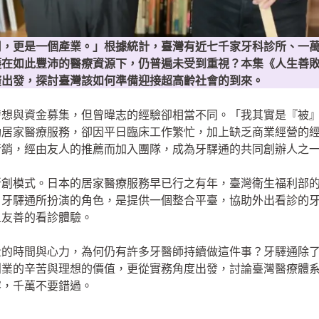
司，更是一個產業。」根據統計，臺灣有近七千家牙科診所、一
護在如此豐沛的醫療資源下，仍普遍未受到重視？本集《人生善
廣出發，探討臺灣該如何準備迎接超高齡社會的到來。
發想與資金募集，但曾暐志的經驗卻相當不同。「我其實是『被
動居家醫療服務，卻因平日臨床工作繁忙，加上缺乏商業經營的
行銷，經由友人的推薦而加入團隊，成為牙驛通的共同創辦人之
新創模式。日本的居家醫療服務早已行之有年，臺灣衛生福利部
。牙驛通所扮演的角色，是提供一個整合平臺，協助外出看診的
且友善的看診體驗。
量的時間與心力，為何仍有許多牙醫師持續做這件事？牙驛通除
創業的辛苦與理想的價值，更從實務角度出發，討論臺灣醫療體
容，千萬不要錯過。