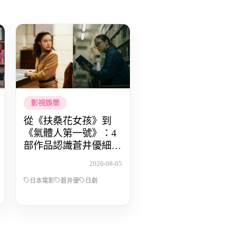
影視娛樂
從《扶桑花女孩》到
《氣體人第一號》：4
部作品認識蒼井優細膩
動人的演技
2026-08-05
日本電影
蒼井優
日劇