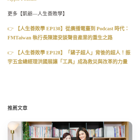
更多【凱爺—人生善敗學】
👉
【人生善敗學
EP130
】從廣播電臺到
Podcast
時代：
FMTaiwan
執行長陳建安談聲音產業的重生之路
👉
【人生善敗學
EP128
】
「鏟子超人」背後的超人！振
宇五金總經理洪國展讓「工具」成為救災與改革的力量
推薦文章