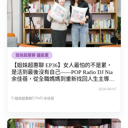
姐妹超惠聊 鐘盈惠
【姐妹超惠聊 EP36】女人最怕的不是累，
是活到最後沒有自己——POP Radio DJ Nia
余佳蓓，從全職媽媽到重新找回人生主導權
的那段路
2026-08-07
Nia
姐妹超惠聊
余佳蓓