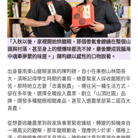
「入秋以後，家裡開始烘龍眼，那個香氣會繚繞在整個山
頭與村落，甚至身上的煙燻味都洗不掉，最後變成我腦海
中魂牽夢縈的味道。」陳昀鎂以感性的口吻說著。
出身臺南東山龍眼家族的陳昀鎂，自小在果樹山林間長
大，清晰記得學生時期的暑假，總要幫家人採收龍眼的辛
苦。那時她立志要「念書脫農」，嚮往另一種生活方式，
卻在多年後，選擇全職投入農業、創立「山頂壯圓」品
牌、開發多種龍眼相關產品，甚至入選農業部第二屆百大
青農。
從想要逃離農業到與家族事業緊密連結，轉變的契機來自
一場風災的觀察。那年龍眼歉收，理應供少於求、價格上
漲，但龍眼售價卻不見提升。陳昀鎂注意到臺灣自產龍眼