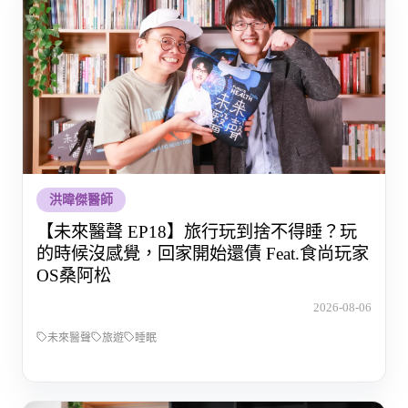
洪暐傑醫師
【未來醫聲 EP18】旅行玩到捨不得睡？玩
的時候沒感覺，回家開始還債 Feat.食尚玩家
OS桑阿松
2026-08-06
未來醫聲
旅遊
睡眠