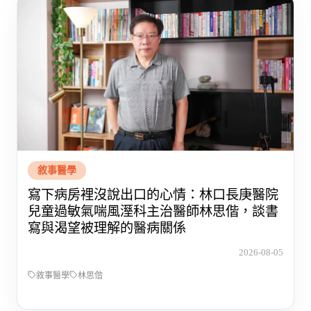
敘事醫學
寫下病房裡沒說出口的心情：林口長庚醫院
兒童過敏氣喘風溼科主治醫師林思偕，談書
寫與渴望被理解的醫病關係
2026-08-05
敘事醫學
林思偕