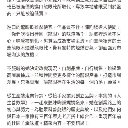
乾已被廉價的進口龍眼乾所取代，導致本地龍眼受制於盤
商，只能被迫低賣。
進口的龍眼乾雖然便宜，但品質不佳。陳昀鎂逢人便問：
「你們吃得出桂圓（龍眼）的味道嗎？」語氣裡透著不甘
心。味覺被馴化，劣質品成為市場主流。而臺灣獨有的土
窯龍眼木煙燻龍眼乾，帶有獨特的煙燻香氣，卻面臨到市
場淘汰的危機。
不服輸的她決定改變現況，自創品牌、自行銷售，跳過盤
商層層抽成，並積極開發更多樣化的龍眼產品，打造市場
差異，只為實現「讓龍眼存在生活的每一個角落」願景。
從生產端走向行銷、從接手家業到創立品牌，本集的《人
生善敗學》，一起來聽陳昀鎂娓娓道來，她在創業路上的
初心與努力、為聽眾科普龍眼的歷史典故、以及他們如何
與日本一家擁有三百年歷史老店搭上線合作，重現百年前
的桂圓羊羹味道。精采內容，不要錯過！