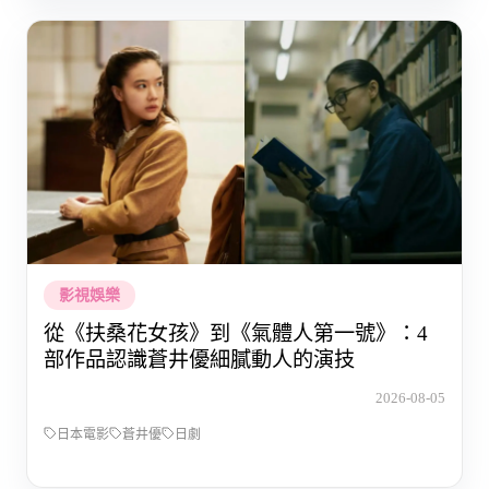
影視娛樂
從《扶桑花女孩》到《氣體人第一號》：4
部作品認識蒼井優細膩動人的演技
2026-08-05
日本電影
蒼井優
日劇