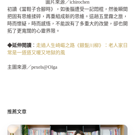
圖片來源／ichirochen
初讀《當鞋子合腳時》，如後腦遭受一記悶棍，然後瞬間
把固有思維揉碎，再重組成新的思維。這趟五里霧之旅，
時而懷疑，時而感悟，不能說有了多重大的改變，卻也開
拓了更寬闊的心靈界限。
◆延伸閱讀
：
走過人生崎嶇之路《銀髮川柳》：老人家日
常是一道道又暖又地獄的風
主圖來源／pexels@Olga
推薦文章