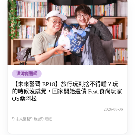
洪暐傑醫師
【未來醫聲 EP18】旅行玩到捨不得睡？玩
的時候沒感覺，回家開始還債 Feat.食尚玩家
OS桑阿松
2026-08-06
未來醫聲
旅遊
睡眠