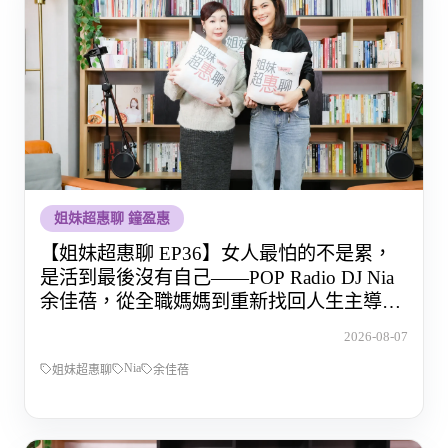
姐妹超惠聊 鐘盈惠
【姐妹超惠聊 EP36】女人最怕的不是累，
是活到最後沒有自己——POP Radio DJ Nia
余佳蓓，從全職媽媽到重新找回人生主導權
的那段路
2026-08-07
Nia
姐妹超惠聊
余佳蓓