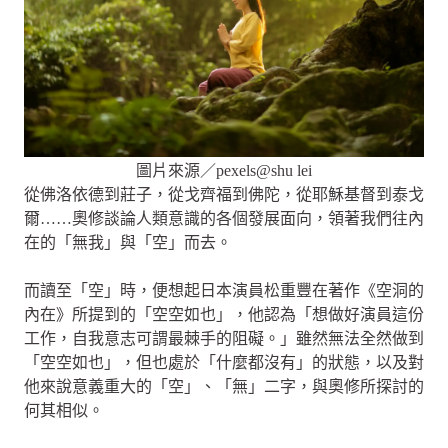
圖片來源／pexels@shu lei
從佛洛依德到莊子，從戈齊福到佛陀，從耶穌基督到泰戈
爾……奧修談論人類意識的各個發展面向，領著我們往內
在的「無我」與「空」而去。
而讀至「空」時，便想起日本演員松重豐在著作《空洞的
內在》所提到的「空空如也」，他認為「想做好演員這份
工作，自我意志可謂最棘手的阻礙。」雖然無法全然做到
「空空如也」，但也處於「什麼都沒有」的狀態，以及對
他來說意義重大的「空」、「無」二字，與奧修所探討的
何其相似。