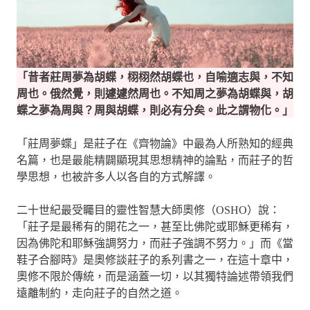
「昔者莊周夢為胡蝶，栩栩然胡蝶也，自喻適志與，不知
周也。俄然覺，則遽遽然周也。不知周之夢為胡蝶與，胡
蝶之夢為周與？周與胡蝶，則必有分矣。此之謂物化。」
「莊周夢蝶」是莊子在《齊物論》中最為人所熟知的經典
名篇，也是最能精闢顯現其思想精神的論點，而莊子的哲
學思想，也被許多人以各自的方式解譯。
二十世紀最受矚目的靈性智慧大師奧修（OSHO）說：
「莊子是最稀有的開花之一，甚至比佛陀或耶穌更稀有，
因為佛陀和耶穌強調努力，而莊子強調不努力。」而《當
鞋子合腳時》是奧修談莊子的系列書之一，在這十章中，
奧修不限於傳統，而是涵蓋一切，以其獨特論述帶領我們
遠離制約，走向莊子的自然之道。