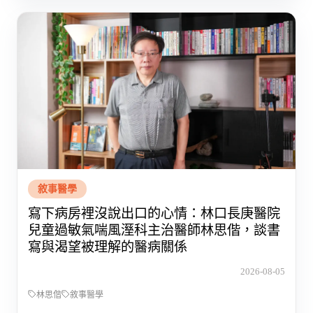
敘事醫學
寫下病房裡沒說出口的心情：林口長庚醫院
兒童過敏氣喘風溼科主治醫師林思偕，談書
寫與渴望被理解的醫病關係
2026-08-05
林思偕
敘事醫學