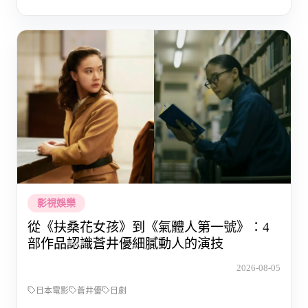
影視娛樂
從《扶桑花女孩》到《氣體人第一號》：4
部作品認識蒼井優細膩動人的演技
2026-08-05
日本電影
蒼井優
日劇