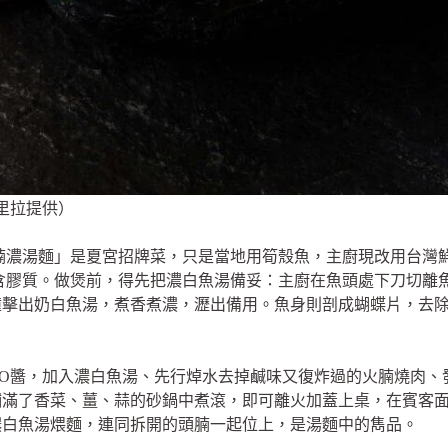
里拉提供）
腩濃湯麵」是夏宮招牌菜，只是當地用筍殼魚，主廚現改用台灣
富含膠質。做煲前，得先把濃白魚湯備妥：主廚在魚頭處下刀切離
撞擊出奶白魚湯，煮香煮濃，瀝出備用。魚身則剖成蝴蝶片，去
O醬，加入濃白魚湯、先行焯水去掉鹹味又復炸過的火腩燒肉、
鋪滿了香菜、薑、蒜的砂鍋中煮滾，即可離火加蓋上桌，在賓客
濃白魚湯煨麵，連同拆開的頭腩一起位上，是湯麵中的雋品。