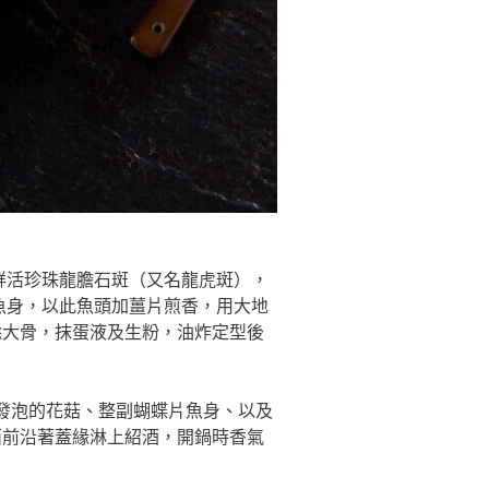
鮮活珍珠龍膽石斑（又名龍虎斑），
魚身，以此魚頭加薑片煎香，用大地
除大骨，抹蛋液及生粉，油炸定型後
發泡的花菇、整副蝴蝶片魚身、以及
面前沿著蓋緣淋上紹酒，開鍋時香氣