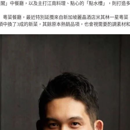
雅閣」中餐廳，以及主打江南料理、點心的「點水樓」，則打造
」粵菜餐廳，最近特別延攬來自新加坡麗晶酒店米其林一星粵菜
選項中換了3成的新菜，其餘原本熱銷品項，也會視需要酌調素材