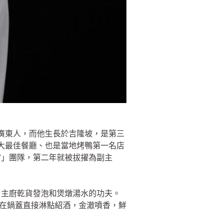
是廣東人，而他生長於吉隆坡，是第三
0大最佳餐廳、也是當地烤鴨第一名店
宮」團隊，第二年就被拔擢為副主
了主廚乾貨發泡和煲燉湯水的功夫。
前在鍋蓋直接淋點紹酒，金澈噴香，鮮