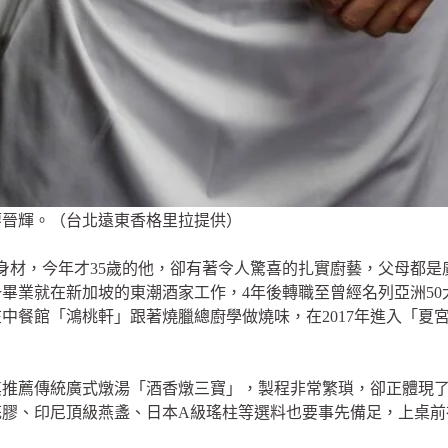
廖晉輝。（台北遠東香格里拉提供）
拔身材，今年才35歲的他，卻有著令人驚喜的扎實廚藝，父母都
畢業就在新加坡的東潮酒家工作，4年後轉職至曾經名列亞洲5
中餐館「鴻桃軒」跟著燒臘總廚學做燒味，在2017年進入「夏
其推薦傳統廣式燉湯「酒香燉三寶」，製程非常繁瑣，卻正體現
頭花膠、印尼頂級燕盞、日本A級瑤柱等選料也要事先備足，上桌