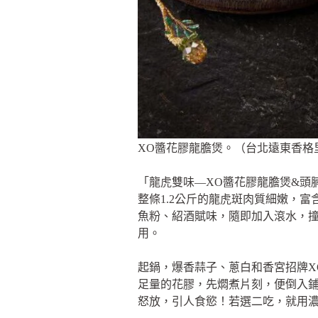
XO醬花膠龍膽煲。（台北遠東香格
「龍虎雙味—XO醬花膠龍膽煲&頭
整條1.2公斤的龍虎斑肉質細嫩，
魚粉、紹酒賦味，隨即加入滾水，
用。
起鍋，爆香蒜子、蔥白和香宮招牌X
足量的花膠，先燜煮片刻，便倒入
怒放，引人食慾！若選二吃，就用