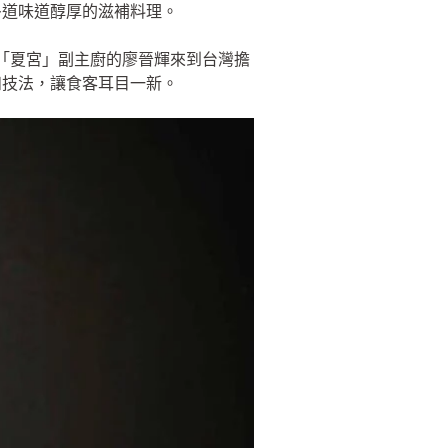
多道味道醇厚的滋補料理。
「夏宮」副主廚的廖晉輝來到台灣擔
和技法，讓食客耳目一新。