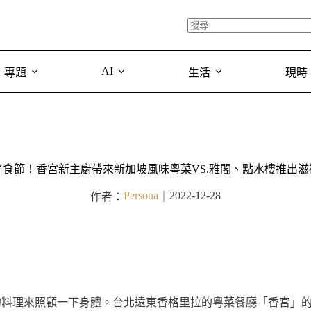
AI
專題
生活
現時
好食節！香宮新主廚帶來新加坡風味粵菜VS.雅閣、點水樓推出滋
Persona
2022-12-28
作者：
｜
的料理來照顧一下身體。台北遠東香格里拉的粵菜餐廳「香宮」